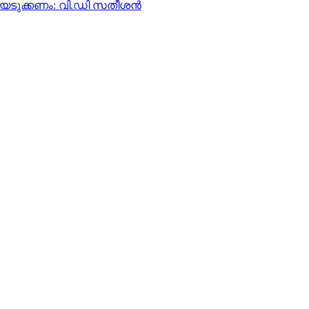
യെടുക്കണം: വി.ഡി സതീശന്‍