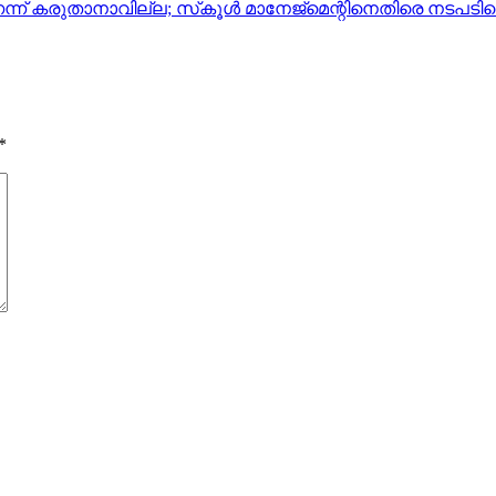
ന്ന് കരുതാനാവില്ല; സ്‌കൂള്‍ മാനേജ്‌മെന്റിനെതിരെ നടപടി
*