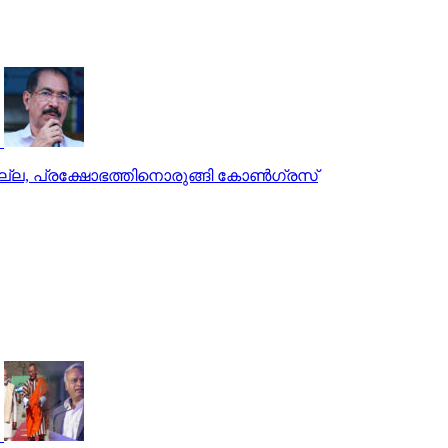
്ല, പ്രക്ഷോഭത്തിനൊരുങ്ങി കോണ്‍ഗ്രസ്