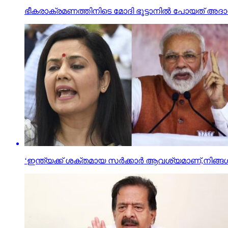
ഭീകരാക്രമണത്തിനിടെ മോദി ഭൂട്ടാനില്‍ പോയത് അദാനിക്
‘ഇന്ത്യക്ക് ശക്തമായ സർക്കാർ ആവശ്യമാണ്,നിങ്ങൾ