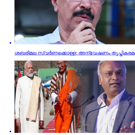
ശബരിമല സ്വര്‍ണക്കൊള്ള: അന്വേഷണം തൃപ്തികരമല