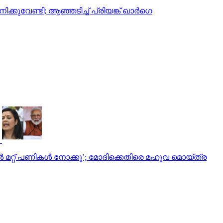
കുവേണ്ടി; ആഞ്ഞടിച്ച് പ്രിയങ്ക് ഖാര്‍ഗെ
 മറ്റ് പണികൾ നോക്കൂ’; മോദിക്കെതിരെ മഹുവ മൊയ്ത്ര