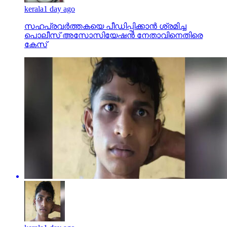
kerala
1 day ago
സഹപ്രവര്‍ത്തകയെ പീഡിപ്പിക്കാന്‍ ശ്രമിച്ച
പൊലീസ് അസോസിയേഷന്‍ നേതാവിനെതിരെ
കേസ്