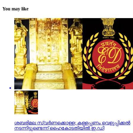
You may like
ശബരിമല സ്വര്‍ണക്കൊള്ള; കള്ളപ്പണം വെളുപ്പിക്കല്‍
നടന്നിട്ടുണ്ടെന്ന് ഹൈകോടതിയില്‍ ഇ.ഡി