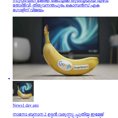
സൂപ്പര്‍ ലീഗ് കേരള: കൊച്ചിക്ക് തുടര്‍ച്ചയായ ഏഴാം
തോല്‍വി; തിരുവനന്തപുരം കൊമ്പന്‍സ് ഏക
ഗോളിന് വിജയം
News
1 day ago
നാനോ ബനാന 2 ഉടന്‍ വരുന്നു; പുതിയ ഇമേജ്