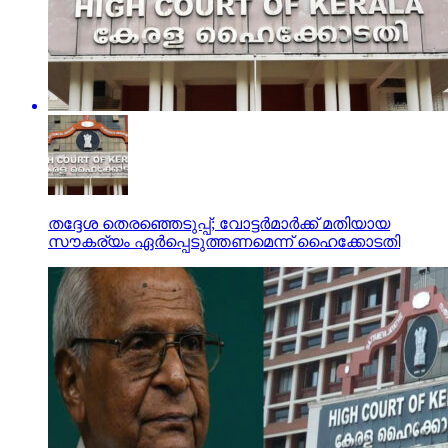
തദ്ദേശ തെരഞ്ഞെടുപ്പ്; വോട്ടര്‍മാര്‍ക്ക് മതിയായ
സൗകര്യം ഏര്‍പ്പെടുത്തണമെന്ന് ഹൈക്കോടതി