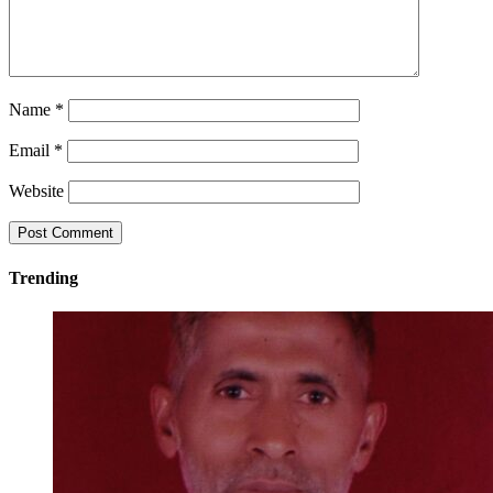
Name
*
Email
*
Website
Trending