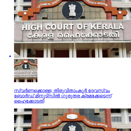
സ്വര്‍ണക്കൊള്ള; തിരുവിതാംകൂര്‍ ദേവസ്വം
ബോര്‍ഡ് മിനുട്‌സില്‍ ഗുരുതര ക്രമക്കേടെന്ന്
ഹൈക്കോടതി