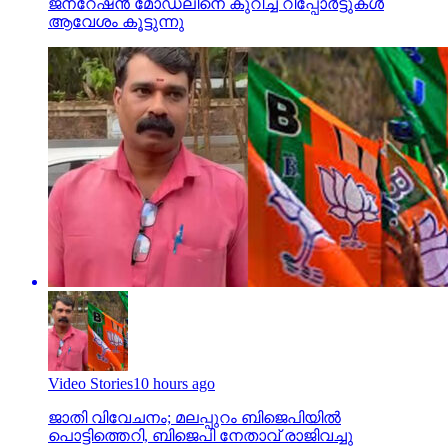
ജനറേഷന്‍ മോഡലിനെ കുറിച്ച് റിപ്പോര്‍ട്ടുകള്‍
ആവേശം കൂട്ടുന്നു
Video Stories
10 hours ago
ജാതി വിവേചനം; മലപ്പുറം ബിജെപിയില്‍
പൊട്ടിത്തെറി, ബിജെപി നേതാവ് രാജിവച്ചു