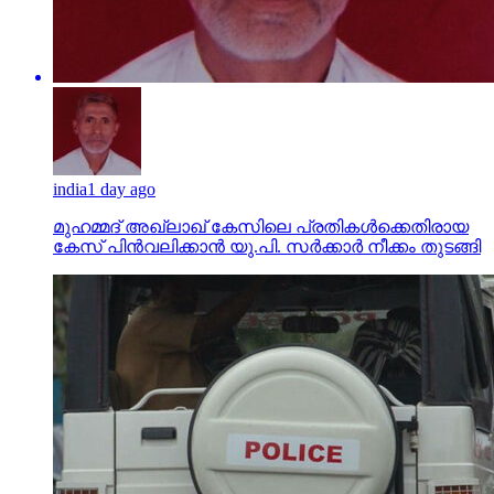
india
1 day ago
മുഹമ്മദ് അഖ്‌ലാഖ് കേസിലെ പ്രതികള്‍ക്കെതിരായ
കേസ് പിന്‍വലിക്കാന്‍ യു.പി. സര്‍ക്കാര്‍ നീക്കം തുടങ്ങി