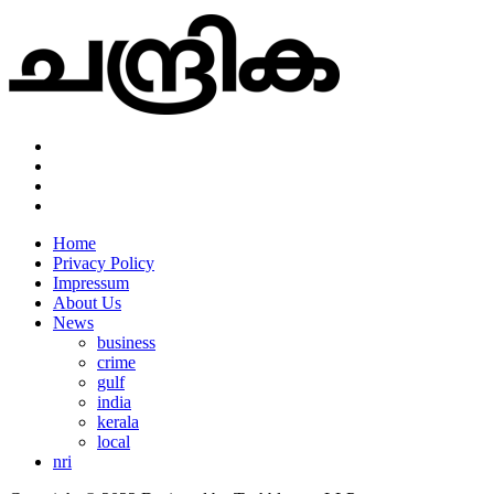
Home
Privacy Policy
Impressum
About Us
News
business
crime
gulf
india
kerala
local
nri