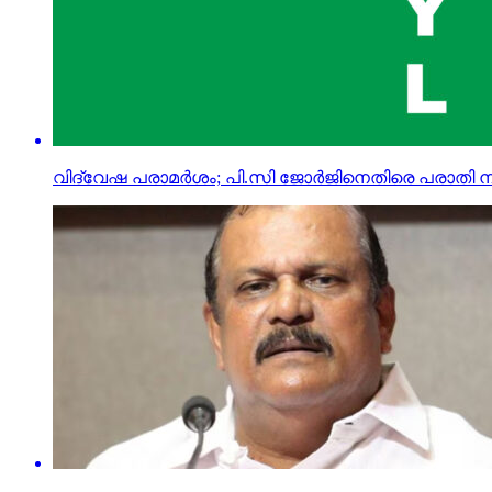
വിദ്വേഷ പരാമര്‍ശം; പി.സി ജോര്‍ജിനെതിരെ പരാതി നല്