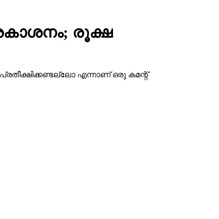
രകാശനം; രൂക്ഷ
്രതീക്ഷിക്കണ്ടല്ലോ എന്നാണ് ഒരു കമന്റ്