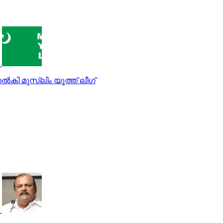
‍കി മുസ്‌ലിം യൂത്ത് ലീഗ്