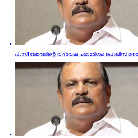
പി.സി ജോര്‍ജിന്റെ വിദ്വേഷ പരാമര്‍ശം; പൊലീസിനോട് റ