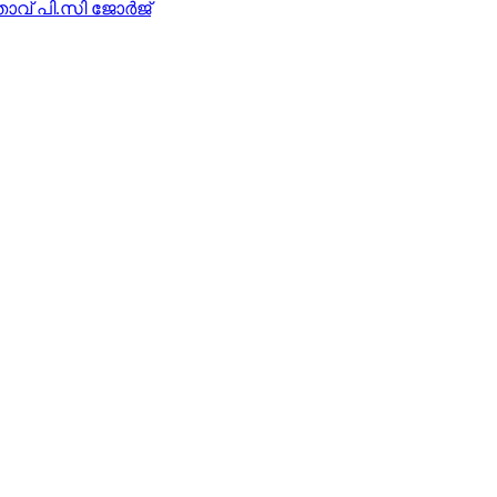
ാവ് പി.സി ജോര്‍ജ്