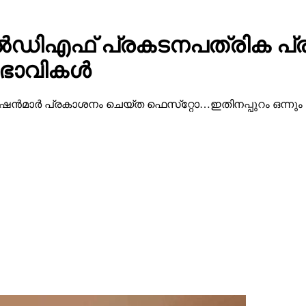
 എല്‍ഡിഎഫ് പ്രകടനപത്രിക പ്
ുഭാവികൾ
ഷന്‍മാര്‍ പ്രകാശനം ചെയ്ത ഫെസ്‌റ്റോ…ഇതിനപ്പുറം ഒന്നും പ