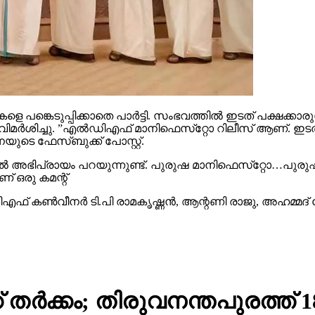
ങ്കെടുപ്പിക്കാതെ പാര്‍ട്ടി. സംഭവത്തില്‍ ഇടത് പക്ഷക്കാരു
‍ശിച്ചു. ”എല്‍ഡിഎഫ് മാനിഫെസ്‌റ്റോ റിലീസ് ആണ്. ഇടത് പക്
യുടെ ഫേസ്ബുക്ക് പോസ്റ്റ്.
ല്‍ അഭിപ്രായം പറയുന്നുണ്ട്. പുരുഷ മാനിഫെസ്‌റ്റോ…പുരുഷന
് ഒരു കമന്റ്
ഫ് കണ്‍വീനര്‍ ടി.പി രാമകൃഷ്ണന്‍, ആന്റണി രാജു, അഹമ്മദ്
 തര്‍ക്കം; തിരുവനന്തപുരത്ത് 18 