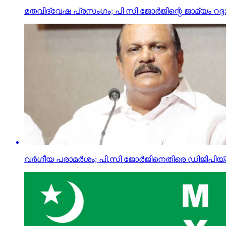
മതവിദ്വേഷ പ്രസംഗം; പി സി ജോര്‍ജിന്റെ ജാമ്യം റദ്ദ
വര്‍ഗീയ പരാമര്‍ശം; പി.സി ജോര്‍ജിനെതിരെ ഡിജിപിയ്ക