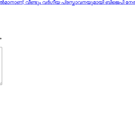
സല്‍മാനാണ്; വീണ്ടും വര്‍ഗീയ പ്രസ്താവനയുമായി ബിജെപി നേത
*