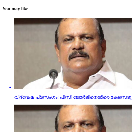
You may like
വിദ്വേഷ പ്രസംഗം: പിസി ജോര്‍ജിനെതിരെ കേസെടു