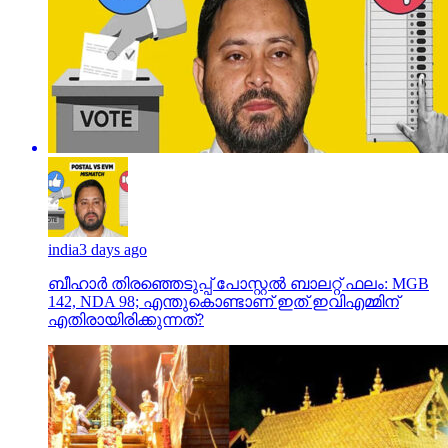
india
3 days ago
ബീഹാർ തിരഞ്ഞെടുപ്പ് പോസ്റ്റൽ ബാലറ്റ് ഫലം: MGB
142, NDA 98; എന്തുകൊണ്ടാണ് ഇത് ഇവിഎമ്മിന്
എതിരായിരിക്കുന്നത്?