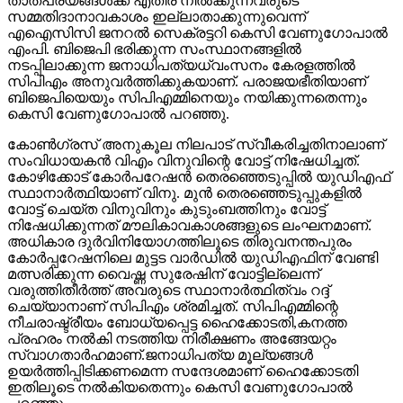
കെസി വേണുഗോപാല്‍ പറഞ്ഞു.
കോണ്‍ഗ്രസ് അനുകൂല നിലപാട് സ്വീകരിച്ചതിനാലാണ്
സംവിധായകന്‍ വിഎം വിനുവിന്റെ വോട്ട് നിഷേധിച്ചത്.
കോഴിക്കോട് കോര്‍പറേഷന്‍ തെരഞ്ഞെടുപ്പില്‍ യുഡിഎഫ്
സ്ഥാനാര്‍ത്ഥിയാണ് വിനു. മുന്‍ തെരഞ്ഞെടുപ്പുകളില്‍
വോട്ട് ചെയ്ത വിനുവിനും കുടുംബത്തിനും വോട്ട്
നിഷേധിക്കുന്നത് മൗലികാവകാശങ്ങളുടെ ലംഘനമാണ്.
അധികാര ദുര്‍വിനിയോഗത്തിലൂടെ തിരുവനന്തപുരം
കോര്‍പ്പറേഷനിലെ മുട്ടട വാര്‍ഡില്‍ യുഡിഎഫിന് വേണ്ടി
മത്സരിക്കുന്ന വൈഷ്ണ സുരേഷിന് വോട്ടില്ലെന്ന്
വരുത്തിതീര്‍ത്ത് അവരുടെ സ്ഥാനാര്‍ത്ഥിത്വം റദ്ദ്
ചെയ്യാനാണ് സിപിഎം ശ്രമിച്ചത്. സിപിഎമ്മിന്റെ
നീചരാഷ്ട്രീയം ബോധ്യപ്പെട്ട ഹൈക്കോടതി,കനത്ത
പ്രഹരം നല്‍കി നടത്തിയ നിരീക്ഷണം അങ്ങേയറ്റം
സ്വാഗതാര്‍ഹമാണ്.ജനാധിപത്യ മൂല്യങ്ങള്‍
ഉയര്‍ത്തിപ്പിടിക്കണമെന്ന സന്ദേശമാണ് ഹൈക്കോടതി
ഇതിലൂടെ നല്‍കിയതെന്നും കെസി വേണുഗോപാല്‍
പറഞ്ഞു.
വൈഷ്ണയ്‌ക്കെതിരായ നീക്കത്തിലൂടെ ചെറുപ്പക്കാരികളായ
പെണ്‍കുട്ടികള്‍ സജീവ രാഷ്ട്രീയരംഗത്തേക്ക്
കടന്നുവരുന്നതിനെ തടയിടാനാണ് സിപിഎം പരിശ്രമിച്ചത്.
ഇത് അവരുടെ ഇരട്ടത്താപ്പിന്റെ നേര്‍ച്ചിത്രമാണ്.
ചെറുപ്പക്കാരിയെ മേയര്‍ സ്ഥാനത്ത് അവരോധിച്ചതില്‍