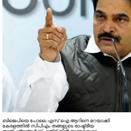
ബിജെപിയെ പോലെ എസ് ഐ ആറിനെ മറയാക്കി
കേരളത്തില്‍ സിപിഎം തങ്ങളുടെ രാഷ്ട്രീയ
താത്പര്യങ്ങള്‍ക്ക് എതിര് നില്‍ക്കുന്നവരുടെ
സമ്മതിദാനാവകാശം ഇല്ലാതാക്കുന്നുവെന്ന്
എഐസിസി ജനറല്‍ സെക്രട്ടറി കെസി വേണുഗോപാല്‍
എംപി. ബിജെപി ഭരിക്കുന്ന സംസ്ഥാനങ്ങളില്‍
നടപ്പിലാക്കുന്ന ജനാധിപത്യധ്വംസനം കേരളത്തില്‍
സിപിഎം അനുവര്‍ത്തിക്കുകയാണ്. പരാജയഭീതിയാണ്
ബിജെപിയെയും സിപിഎമ്മിനെയും നയിക്കുന്നതെന്നും