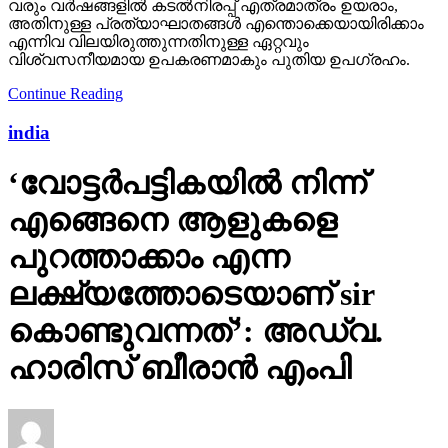
india
‘വോട്ടര്‍പട്ടികയില്‍ നിന്ന്
എങ്ങെനെ ആളുകളെ
പുറത്താക്കാം എന്ന
ലക്ഷ്യത്തോടെയാണ് sir
കൊണ്ടുവന്നത്’: അഡ്വ.
ഹാരിസ് ബീരാൻ എംപി
Published
22 hours ago
on