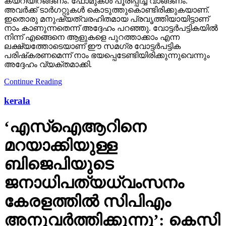
അദ്ദേഹം വ്യക്തമാക്കി.
Continue Reading
kerala
‘എസ്‌ഐആറിനെ
മറയാക്കിയുള്ള
ബിജെപിയുടെ
ജനാധിപത്യധ്വംസനം
കേരളത്തില്‍ സിപിഎം
അനുവര്‍ത്തിക്കുന്നു’: കെസി
വേണുഗോപാല്‍ എംപി
പരാജയഭീതിയാണ് ബിജെപിയെയും സിപിഎമ്മിനെയും
നയിക്കുന്നതെന്നും കെസി വേണുഗോപാല്‍ പറഞ്ഞു