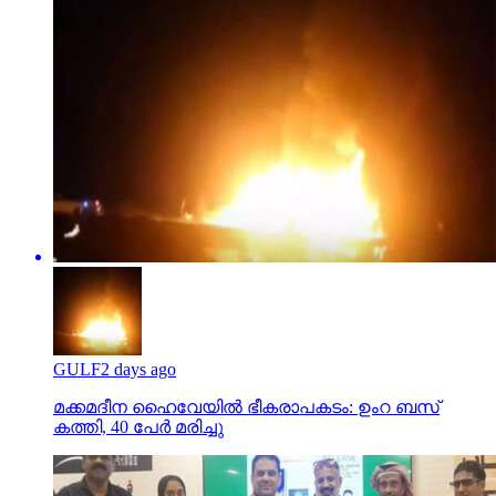
GULF
2 days ago
മക്കമദീന ഹൈവേയില്‍ ഭീകരാപകടം: ഉംറ ബസ്
കത്തി, 40 പേര്‍ മരിച്ചു