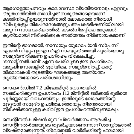
കൃത്യമായി നിരീക്ഷിക്കുക അത്യന്തം നിര്‍ണായകമാണ്.
ഇതിന്റെ ഭാഗമായി, നാസയും യൂറോപ്യന്‍ സ്പേസ്
ഏജന്‍സിയും (ഇഎസ്എ) സംയുക്തമായി പുതിയൊരു
സമുദ്രനിരീക്ഷണ ഉപഗ്രഹം വിക്ഷേപിച്ചു.
‘സെന്റിനല്‍-6ബി’ എന്ന പേരിലുള്ള ഈ ഉപഗ്രഹം,
വരുംദിവസങ്ങളില്‍ ഭൂമിയിലെ സമുദ്രനിരപ്പ്, കാറ്റ്,
തിരമാലകള്‍ തുടങ്ങിയ ഘടകങ്ങളെ അത്യന്തം
കൃത്യതയോടെ പരിശോധിക്കും.
സെക്കന്‍ഡില്‍ 7.2 കിലോമീറ്റര്‍ വേഗതയില്‍
സഞ്ചരിക്കുന്ന ഉപഗ്രഹം 112 മിനിറ്റില്‍ ഒരിക്കല്‍ ഭൂമിയെ
പൂര്‍ണ്ണമായി വലംവയ്ക്കും. ഇതിലൂടെ ലോകത്തിന്റെ
മുഴുവന്‍ സമുദ്ര ഉപരിതലത്തെയും നിരന്തരമായി
നിരീക്ഷിക്കാനുള്ള കഴിവ് ഈ ഉപഗ്രഹത്തിനുണ്ടാകും.
സെന്റിനല്‍-6 മിഷന്‍ മുമ്പ് പ്രവര്‍ത്തനം ആരംഭിച്ച
സെന്റിനല്‍-6അയുടെ തുടര്‍ച്ചയാണെന്നാണ് ശാസ്ത്രജ്ഞര്‍
വ്യക്തമാക്കുന്നത്. ഗ്ലോബല്‍ വാര്‍മിംഗിന്റെ ഫലമായി
വരും വര്‍ഷങ്ങളില്‍ കടല്‍നിരപ്പ് എത്രമാത്രം ഉയരാം,
അതിനുള്ള പ്രത്യാഘാതങ്ങള്‍ എന്തൊക്കെയായിരിക്കാം
എന്നിവ വിലയിരുത്തുന്നതിനുള്ള ഏറ്റവും
വിശ്വസനീയമായ ഉപകരണമാകും പുതിയ ഉപഗ്രഹം.
Continue Reading