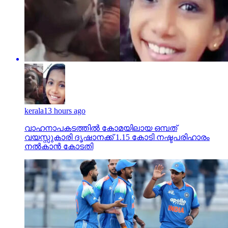
kerala
13 hours ago
വാഹനാപകടത്തില്‍ കോമയിലായ ഒമ്പത്
വയസ്സുകാരി ദൃഷാനക്ക് 1.15 കോടി നഷ്ടപരിഹാരം
നല്‍കാന്‍ കോടതി