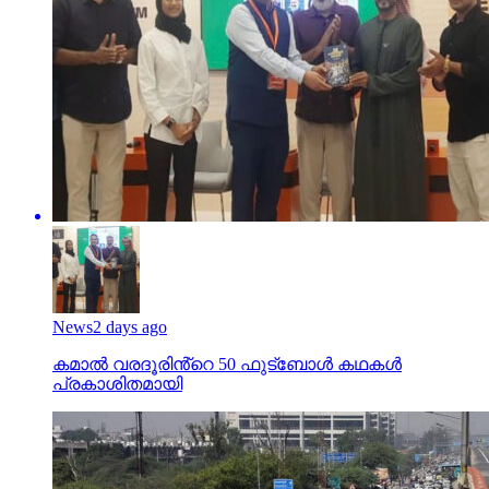
News
2 days ago
കമാൽ വരദൂരിൻ്റെ 50 ഫുട്ബോൾ കഥകൾ
പ്രകാശിതമായി