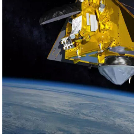
ആഗോളതാപനവും കാലാവസ്ഥ വ്യതിയാനവും ഏറ്റവും
ദ്രുതഗതിയില്‍ ബാധിച്ചത് സമുദ്രങ്ങളെയാണ്.
കടല്‍നിരപ്പ് ഉയരുന്നതിനാല്‍ ലോകത്തെ നിരവധി
ദ്വീപുകളും തീരപ്രദേശങ്ങളും അപകടഭീഷണിയിലായി
വരുന്ന സാഹചര്യത്തില്‍, കടല്‍നിരപ്പിലെ മാറ്റങ്ങള്‍