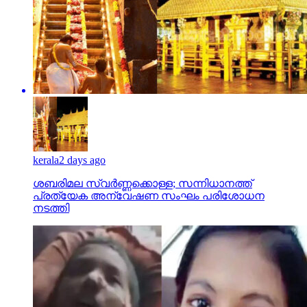
kerala
2 days ago
ശബരിമല സ്വര്‍ണ്ണക്കൊള്ള; സന്നിധാനത്ത്
പ്രത്യേക അന്വേഷണ സംഘം പരിശോധന
നടത്തി