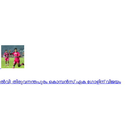
ം തോല്‍വി; തിരുവനന്തപുരം കൊമ്പന്‍സ് ഏക ഗോളിന് വിജയം