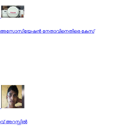
ൊലീസ് അസോസിയേഷന്‍ നേതാവിനെതിരെ കേസ്
് അറസ്റ്റില്‍