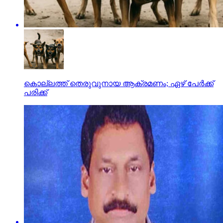
കൊല്ലത്ത് തെരുവുനായ ആക്രമണം; ഏഴ് പേര്‍ക്ക്
പരിക്ക്