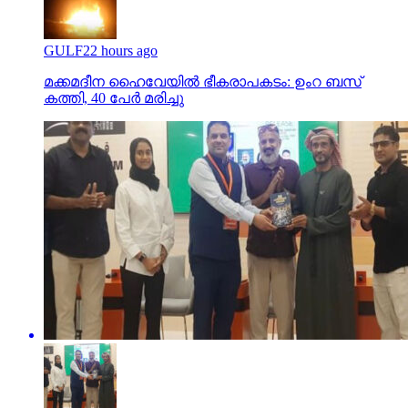
GULF
22 hours ago
മക്കമദീന ഹൈവേയില്‍ ഭീകരാപകടം: ഉംറ ബസ്
കത്തി, 40 പേര്‍ മരിച്ചു