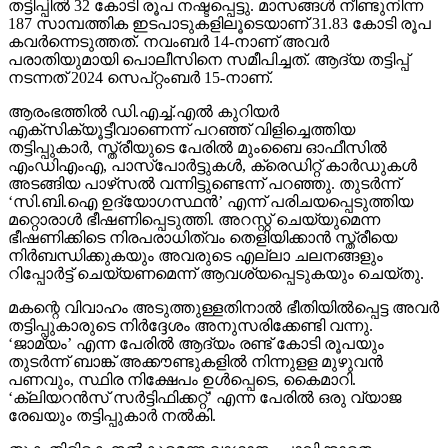
തട്ടിപ്പില്‍ 32 കോടി രൂപ നഷ്ടപ്പെട്ടു. മാസങ്ങള്‍ നീണ്ടുനിന്ന
187 സാമ്പത്തിക ഇടപാടുകളിലൂടെയാണ് 31.83 കോടി രൂപ
കവര്‍ന്നെടുത്തത്. നവംബര്‍ 14-നാണ് അവര്‍
പരാതിയുമായി പൊലീസിനെ സമീപിച്ചത്. ആദ്യ തട്ടിപ്പ്
നടന്നത് 2024 സെപ്റ്റംബര്‍ 15-നാണ്.
ആരംഭത്തില്‍ ഡി.എച്ച്.എല്‍ കുറിയര്‍
എക്‌സിക്യൂട്ടീവാണെന്ന് പറഞ്ഞ് വിളിച്ചെത്തിയ
തട്ടിപ്പുകാര്‍, സ്ത്രീയുടെ പേരില്‍ മുംബൈ ഓഫീസില്‍
എംഡിഎംഎ, പാസ്പോര്‍ട്ടുകള്‍, ക്രെഡിറ്റ് കാര്‍ഡുകള്‍
അടങ്ങിയ പാഴ്‌സല്‍ വന്നിട്ടുണ്ടെന്ന് പറഞ്ഞു. തുടര്‍ന്ന്
‘സി.ബി.ഐ ഉദ്യോഗസ്ഥന്‍’ എന്ന് പരിചയപ്പെടുത്തിയ
മറ്റൊരാള്‍ ഭീഷണിപ്പെടുത്തി. അറസ്റ്റ് ചെയ്യുമെന്ന
ഭീഷണിക്കിടെ നിരപരാധിത്വം തെളിയിക്കാന്‍ സ്ത്രീയെ
നിര്‍ബന്ധിക്കുകയും അവരുടെ എല്ലാ ചലനങ്ങളും
റിപ്പോര്‍ട്ട് ചെയ്യണമെന്ന് ആവശ്യപ്പെടുകയും ചെയ്തു.
മകന്റെ വിവാഹം അടുത്തുള്ളതിനാല്‍ ഭീതിയില്‍പ്പെട്ട അവര്‍
തട്ടിപ്പുകാരുടെ നിര്‍ദ്ദേശം അനുസരിക്കേണ്ടി വന്നു.
‘ജാമ്യം’ എന്ന പേരില്‍ ആദ്യം രണ്ട് കോടി രൂപയും
തുടര്‍ന്ന് ബാങ്ക് അക്കൗണ്ടുകളില്‍ നിന്നുളള മുഴുവന്‍
പണവും, സ്ഥിര നിക്ഷേപം ഉള്‍പ്പെടെ, കൈമാറി.
‘ക്ലിയറന്‍സ് സര്‍ട്ടിഫിക്കറ്റ്’ എന്ന പേരില്‍ ഒരു വ്യാജ
രേഖയും തട്ടിപ്പുകാര്‍ നല്‍കി.