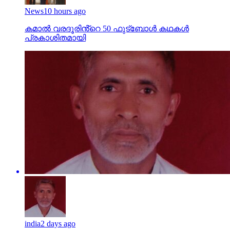
News
10 hours ago
കമാൽ വരദൂരിൻ്റെ 50 ഫുട്ബോൾ കഥകൾ
പ്രകാശിതമായി
india
2 days ago