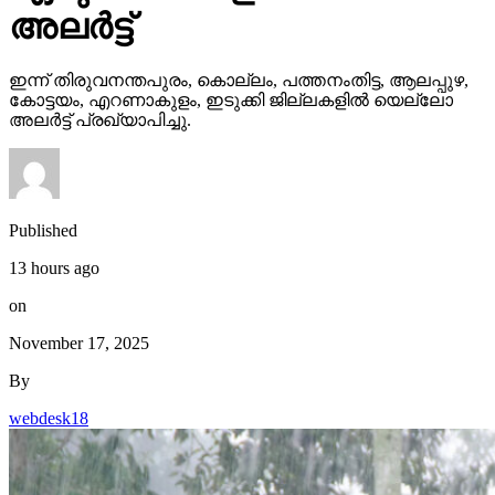
അലര്‍ട്ട്
ഇന്ന് തിരുവനന്തപുരം, കൊല്ലം, പത്തനംതിട്ട, ആലപ്പുഴ,
കോട്ടയം, എറണാകുളം, ഇടുക്കി ജില്ലകളില്‍ യെല്ലോ
അലര്‍ട്ട് പ്രഖ്യാപിച്ചു.
Published
13 hours ago
on
November 17, 2025
By
webdesk18