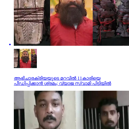
ആഭിചാരക്രിയയുടെ മറവിൽ 11കാരിയെ
പീഡിപ്പിക്കാൻ ശ്രമം; വ്യാജ സ്വാമി പിടിയിൽ