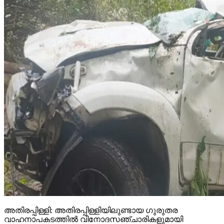
അതിരപ്പിള്ളി: അതിരപ്പിള്ളിയിലുണ്ടായ ഗുരുതര
വാഹനാപകടത്തില്‍ വിനോദസഞ്ചാരികളുമായി