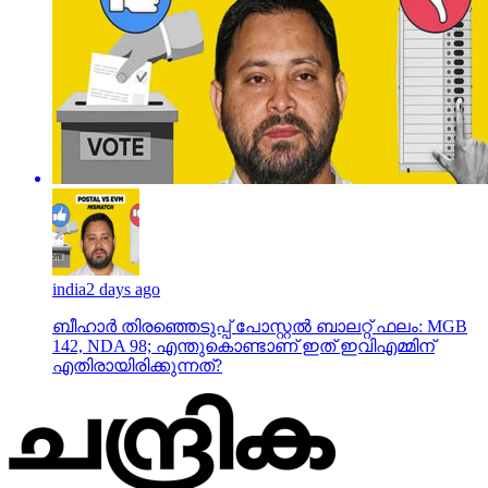
india
2 days ago
ബീഹാർ തിരഞ്ഞെടുപ്പ് പോസ്റ്റൽ ബാലറ്റ് ഫലം: MGB
142, NDA 98; എന്തുകൊണ്ടാണ് ഇത് ഇവിഎമ്മിന്
എതിരായിരിക്കുന്നത്?