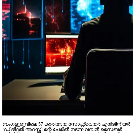
ബംഗളൂരുവിലെ 57 കാരിയായ സോഫ്റ്റ്വെയര്‍ എന്‍ജിനീയര്‍
‘ഡിജിറ്റല്‍ അറസ്റ്റി’ന്റെ പേരില്‍ നടന്ന വമ്പന്‍ സൈബര്‍