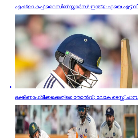
ഏഷ്യാ കപ്പ് റൈസിങ് സ്റ്റാര്‍സ്: ഇന്ത്യ എയെ എട്ട് വിക
ദക്ഷിണാഫ്രിക്കക്കെതിരെ തോല്‍വി; ലോക ടെസ്റ്റ് ചാമ്പ്യന്