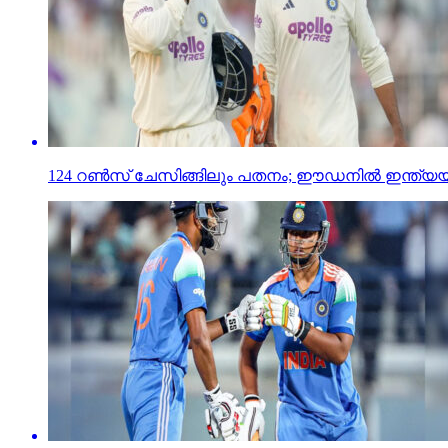
124 റണ്‍സ് ചേസിങ്ങിലും പതനം; ഈഡനില്‍ ഇന്ത്യയ്ക