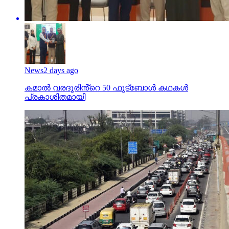
News
2 days ago
കമാൽ വരദൂരിൻ്റെ 50 ഫുട്ബോൾ കഥകൾ
പ്രകാശിതമായി