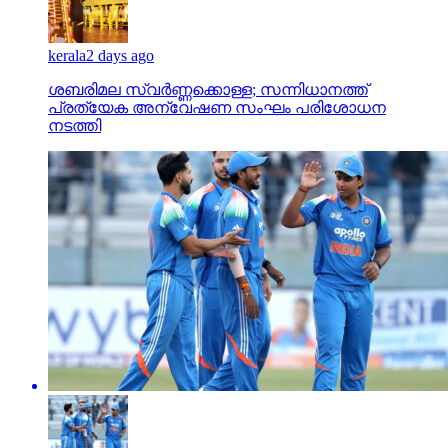
kerala
2 days ago
ശബരിമല സ്വര്‍ണ്ണക്കൊള്ള; സന്നിധാനത്ത്
പ്രത്യേക അന്വേഷണ സംഘം പരിശോധന
നടത്തി