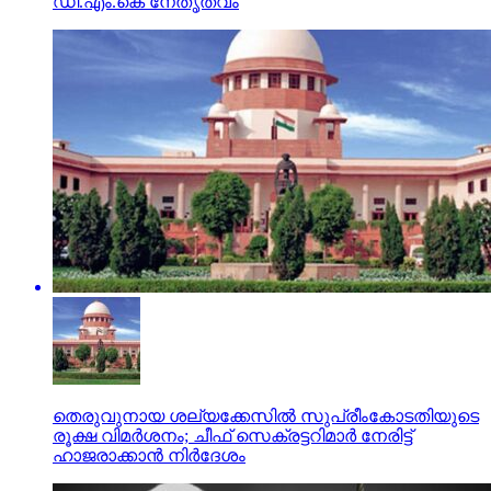
ഡി.എം.കെ നേതൃത്വം
തെരുവുനായ ശല്യക്കേസില്‍ സുപ്രീംകോടതിയുടെ
രൂക്ഷ വിമര്‍ശനം; ചീഫ് സെക്രട്ടറിമാര്‍ നേരിട്ട്
ഹാജരാക്കാന്‍ നിര്‍ദേശം