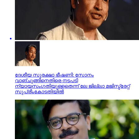
ദേശീയ സുരക്ഷാ ഭീഷണി: സോനം
വാങ്ചുങ്ങിനെതിരെ നടപടി
ന്യായസംഗതിയുള്ളതെന്ന് ലേ ജില്ലാ മജിസ്ട്രേറ്റ്
സുപ്രീംകോടതിയില്‍