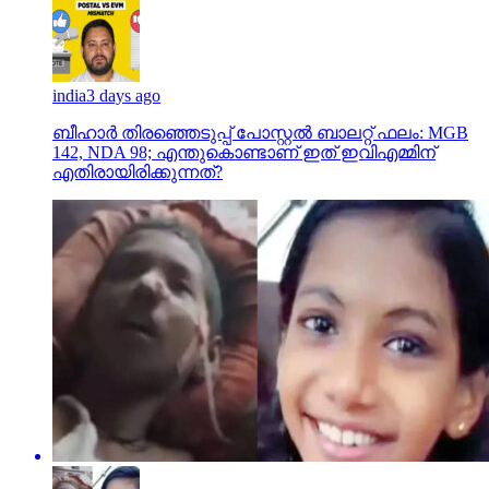
india
3 days ago
ബീഹാർ തിരഞ്ഞെടുപ്പ് പോസ്റ്റൽ ബാലറ്റ് ഫലം: MGB
142, NDA 98; എന്തുകൊണ്ടാണ് ഇത് ഇവിഎമ്മിന്
എതിരായിരിക്കുന്നത്?