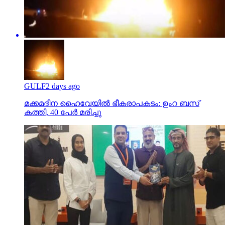
GULF
2 days ago
മക്കമദീന ഹൈവേയില്‍ ഭീകരാപകടം: ഉംറ ബസ്
കത്തി, 40 പേര്‍ മരിച്ചു