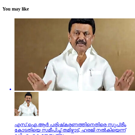
You may like
എസ്.ഐ.ആർ പരിഷ്‍കരണത്തിനെതിരെ സുപ്രീം
കോടതിയെ സമീപിച്ച് തമിഴ്നാട്, ഹരജി നൽകിയെന്ന്