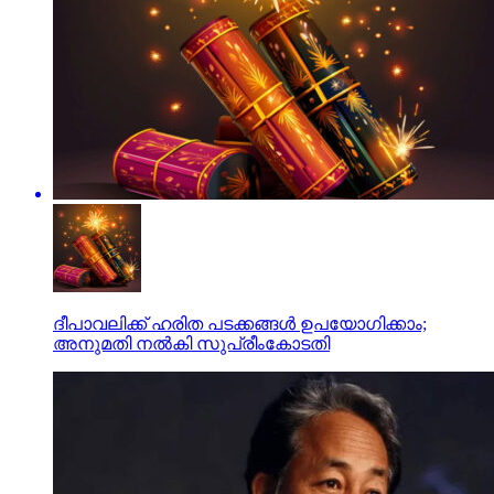
ദീപാവലിക്ക് ഹരിത പടക്കങ്ങൾ ഉപയോഗിക്കാം;
അനുമതി നൽകി സുപ്രീംകോടതി