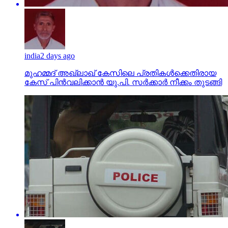
india
2 days ago
മുഹമ്മദ് അഖ്‌ലാഖ് കേസിലെ പ്രതികള്‍ക്കെതിരായ
കേസ് പിന്‍വലിക്കാന്‍ യു.പി. സര്‍ക്കാര്‍ നീക്കം തുടങ്ങി