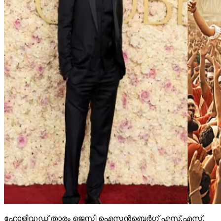
ഹോളിവുഡ് താരം ജെസി ഐസന്‍ബെര്‍ഗ് എസ്.എസ്.