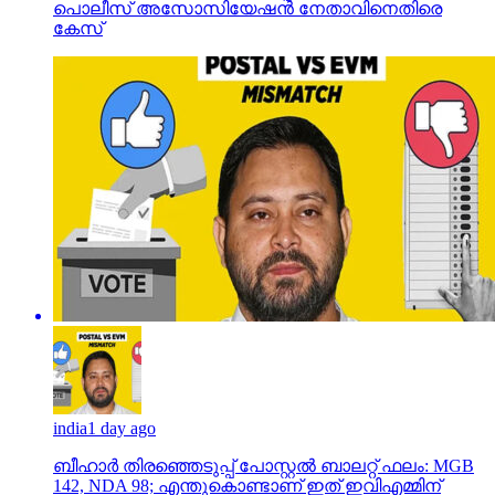
പൊലീസ് അസോസിയേഷന്‍ നേതാവിനെതിരെ
കേസ്
india
1 day ago
ബീഹാർ തിരഞ്ഞെടുപ്പ് പോസ്റ്റൽ ബാലറ്റ് ഫലം: MGB
142, NDA 98; എന്തുകൊണ്ടാണ് ഇത് ഇവിഎമ്മിന്