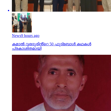
News
9 hours ago
കമാൽ വരദൂരിൻ്റെ 50 ഫുട്ബോൾ കഥകൾ
പ്രകാശിതമായി