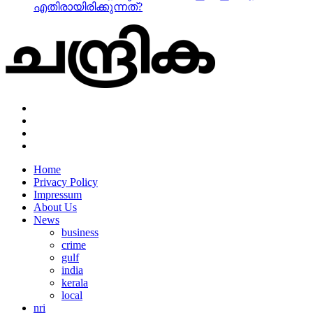
എതിരായിരിക്കുന്നത്?
Home
Privacy Policy
Impressum
About Us
News
business
crime
gulf
india
kerala
local
nri