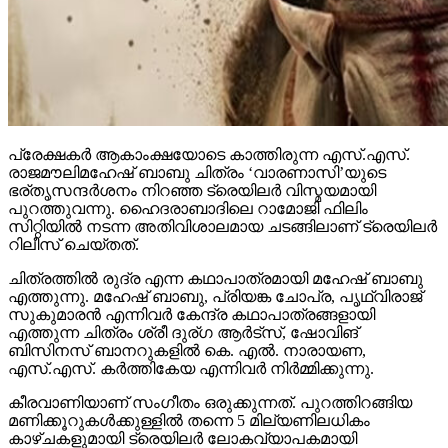
പ്രേക്ഷകര്‍ ആകാംക്ഷയോടെ കാത്തിരുന്ന എസ്.എസ്.
രാജമൗലിമഹേഷ് ബാബു ചിത്രം ‘വാരണാസി’യുടെ
ഭര്തൃസന്ദര്‍ശനം നിറഞ്ഞ ട്രെയിലര്‍ വിസ്മയമായി
പുറത്തുവന്നു. ഹൈദരാബാദിലെ റാമോജി ഫിലിം
സിറ്റിയില്‍ നടന്ന അതിവിശാലമായ ചടങ്ങിലാണ് ട്രെയിലര്‍
റിലീസ് ചെയ്തത്.
ചിത്രത്തില്‍ രുദ്ര എന്ന കഥാപാത്രമായി മഹേഷ് ബാബു
എത്തുന്നു. മഹേഷ് ബാബു, പ്രിയങ്ക ചോപ്ര, പൃഥ്വിരാജ്
സുകുമാരന്‍ എന്നിവര്‍ കേന്ദ്ര കഥാപാത്രങ്ങളായി
എത്തുന്ന ചിത്രം ശ്രീ ദുര്ഗ ആര്‍ട്‌സ്, ഷോവിങ്
ബിസിനസ് ബാനറുകളില്‍ കെ. എല്‍. നാരായണ,
എസ്.എസ്. കര്‍ത്തികേയ എന്നിവര്‍ നിര്‍മ്മിക്കുന്നു.
കീരവാണിയാണ് സംഗീതം ഒരുക്കുന്നത്. പുറത്തിറങ്ങിയ
മണിക്കൂറുകള്‍ക്കുള്ളില്‍ തന്നെ 5 മില്യണിലധികം
കാഴ്ചകളുമായി ട്രെയിലര്‍ ലോകവ്യാപകമായി