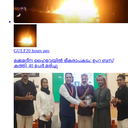
GULF
20 hours ago
മക്കമദീന ഹൈവേയില്‍ ഭീകരാപകടം: ഉംറ ബസ്
കത്തി, 40 പേര്‍ മരിച്ചു