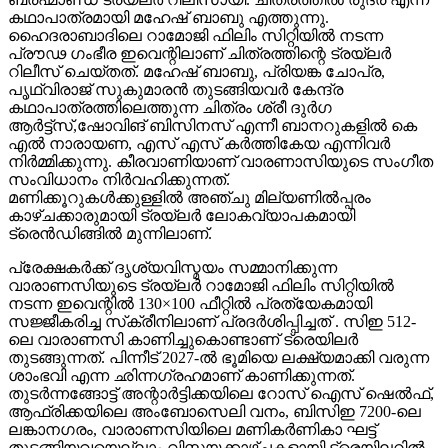
കഥാപാത്രമായി മഹേഷ് ബാബു എത്തുന്നു.
ഹൈദരാബാദിലെ റാമോജി ഫിലിം സിറ്റിയിൽ നടന്ന
പ്രൗഢ ഗംഭീര ഇവെന്റിലാണ് ചിത്രത്തിന്റെ ട്രയ്ലർ
റിലീസ് ചെയ്തത്. മഹേഷ് ബാബു, പ്രിയങ്ക ചോപ്ര,
പൃഥ്വിരാജ് സുകുമാരൻ തുടങ്ങിയവർ കേന്ദ്ര
കഥാപാത്രത്തിലെത്തുന്ന ചിത്രം ശ്രീ ദുർഗ
ആർട്ട്സ്,ഷോവിങ് ബിസിനസ് എന്നീ ബാനറുകളിൽ കെ
എൽ നാരായണ, എസ് എസ് കർത്തികേയ എന്നിവർ
നിർമ്മിക്കുന്നു. കീരവാണിയാണ് വാരണാസിയുടെ സംഗീത
സംവിധാനം നിർവഹിക്കുന്നത്.
മണിക്കൂറുകൾക്കുള്ളിൽ അഞ്ചു മില്യണിൽപ്പരം
കാഴ്ചക്കാരുമായി ട്രയ്ലർ ലോകവ്യാപകമായി
ട്രെൻഡിങ്ങിൽ മുന്നിലാണ്.
പ്രേക്ഷകർക്ക് ദൃശ്യവിസ്മയം സമ്മാനിക്കുന്ന
വാരാണസിയുടെ ട്രയ്ലർ റാമോജി ഫിലിം സിറ്റിയിൽ
നടന്ന ഇവെന്റിൽ 130×100 ഫീറ്റിൽ പ്രത്യേകമായി
സജ്ജീകരിച്ച സ്‌ക്രീനിലാണ് പ്രദർശിപ്പിച്ചത് . സിഇ 512-
ലെ വാരാണസി കാണിച്ചുകൊണ്ടാണ് ട്രെയിലര്‍
തുടങ്ങുന്നത്. പിന്നീട് 2027-ല്‍ ഭൂമിയെ ലക്ഷ്യമാക്കി വരുന്ന
ശാംഭവി എന്ന ഛിന്നഗ്രഹമാണ് കാണിക്കുന്നത്.
തുടര്‍ന്നങ്ങോട്ട് അന്റാര്‍ട്ടിക്കയിലെ റോസ് ഐസ് ഷെല്‍ഫ്,
ആഫ്രിക്കയിലെ അംബോസെലി വനം, ബിസിഇ 7200-ലെ
ലങ്കാനഗരം, വാരാണസിയിലെ മണികര്‍ണികാ ഘട്ട്
തുടങ്ങിയവയെല്ലാം വിസ്മയക്കാഴ്ചകളായി ട്രെയിലറില്‍