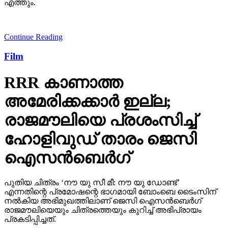
എത്തും.
Continue Reading
Film
RRR കാണാത്ത
അമേരിക്കക്കാര്‍ ഇല്ല;
രാജമൗലിയെ പ്രശംസിച്ച്
ഹോളിവുഡ് താരം ജെസി
ഐസന്‍ബെര്‍ഗ്
പുതിയ ചിത്രം ‘നൗ യു സീ മീ: നൗ യു ഡോണ്ട്’
എന്നതിന്റെ പ്രമോഷന്റെ ഭാഗമായി ബോംബെ ടൈംസിന്
നല്‍കിയ അഭിമുഖത്തിലാണ് ജെസി ഐസന്‍ബെര്‍ഗ്
രാജമൗലിയെയും ചിത്രത്തെയും കുറിച്ച് അഭിപ്രായം
പ്രകടിപ്പിച്ചത്.