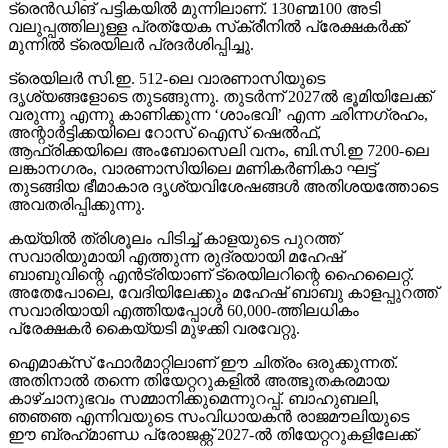
ട്രെന്‍ഡിങ് പട്ടികയില്‍ മുന്നിലാണ്. 130ണ്മ100 അടി
വലുപ്പത്തിലുള്ള പ്രത്യേക സ്‌ക്രീനില്‍ പ്രേക്ഷകര്‍ക്ക്
മുന്നില്‍ ട്രെയിലര്‍ പ്രദര്‍ശിപ്പിച്ചു.
ട്രെയിലര്‍ സി.ഇ. 512-ലെ വാരണാസിയുടെ
ദൃശ്യങ്ങളോടെ തുടങ്ങുന്നു. തുടര്‍ന്ന് 2027ല്‍ ഭൂമിയിലേക്ക്
വരുന്നു എന്നു കാണിക്കുന്ന ‘ശാംഭവി’ എന്ന ഛിന്നഗ്രഹം,
അന്റാര്‍ട്ടിക്കയിലെ റോസ് ഐസ് ഷെല്‍ഫ്,
ആഫ്രിക്കയിലെ അംബോസെലി വനം, ബി.സി.ഇ 7200-ലെ
ലങ്കാനഗരം, വാരണാസിയിലെ മണികര്‍ണികാ ഘട്ട്
തുടങ്ങിയ ഭീമാകാര ദൃശ്യവിശേഷങ്ങള്‍ അതിശയത്തോടെ
അവതരിപ്പിക്കുന്നു.
കയ്യില്‍ ത്രിശൂലം പിടിച്ച് കാളയുടെ പുറത്ത്
സവാരിയുമായി എത്തുന്ന രുദ്രയായി മഹേഷ്
ബാബുവിന്റെ എന്‍ട്രിയാണ് ട്രെയിലറിന്റെ ഹൈലൈറ്റ്.
അതേപോലെ, വേദിയിലേക്കും മഹേഷ് ബാബു കാളപ്പുറത്ത്
സവാരിയായി എത്തിയപ്പോള്‍ 60,000-ത്തിലധികം
പ്രേക്ഷകര്‍ കൈയ്യടി മുഴക്കി വരവേറ്റു.
ഐമാക്‌സ് ഫോര്‍മാറ്റിലാണ് ഈ ചിത്രം ഒരുക്കുന്നത്.
അതിനാല്‍ തന്നെ തിയേറ്ററുകളില്‍ അത്ഭുതകരമായ
കാഴ്ചാനുഭവം സമ്മാനിക്കുമെന്നുറപ്പ്. ബാഹുബലി,
ഞഞഞ എന്നിവയുടെ സംവിധായകന്‍ രാജമൗലിയുടെ
ഈ ബ്രഹ്‌മാണ്ഡ പ്രോജക്റ്റ് 2027-ല്‍ തിയേറ്ററുകളിലേക്ക്