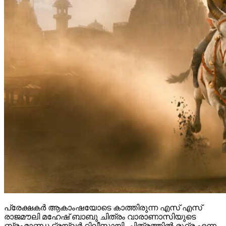
പ്രേക്ഷകർ ആകാംഷയോടെ കാത്തിരുന്ന എസ് എസ്
രാജമൗലി മഹേഷ് ബാബു ചിത്രം വാരാണാസിയുടെ
ബ്രഹ്മാണ്ഡ ട്രയ്ലർ റിലീസായി. ചിത്രത്തിൽ രുദ്ര എന്ന