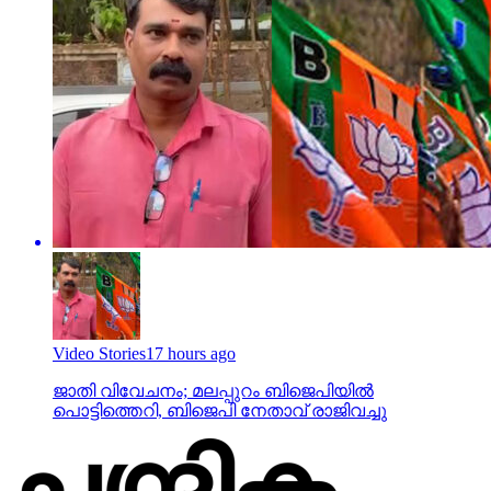
Video Stories
17 hours ago
ജാതി വിവേചനം; മലപ്പുറം ബിജെപിയില്‍
പൊട്ടിത്തെറി, ബിജെപി നേതാവ് രാജിവച്ചു