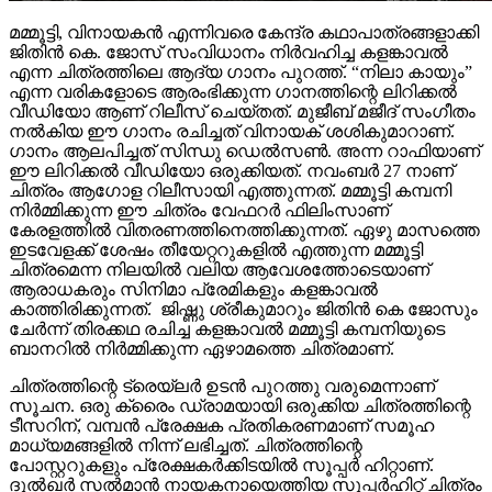
മമ്മൂട്ടി, വിനായകൻ എന്നിവരെ കേന്ദ്ര കഥാപാത്രങ്ങളാക്കി
ജിതിൻ കെ. ജോസ് സംവിധാനം നിർവഹിച്ച കളങ്കാവൽ
എന്ന ചിത്രത്തിലെ ആദ്യ ഗാനം പുറത്ത്. “നിലാ കായും”
എന്ന വരികളോടെ ആരംഭിക്കുന്ന ഗാനത്തിന്റെ ലിറിക്കൽ
വീഡിയോ ആണ് റിലീസ് ചെയ്തത്. മുജീബ് മജീദ് സംഗീതം
നൽകിയ ഈ ഗാനം രചിച്ചത് വിനായക് ശശികുമാറാണ്.
ഗാനം ആലപിച്ചത് സിന്ധു ഡെൽസൺ. അന്ന റാഫിയാണ്
ഈ ലിറിക്കൽ വീഡിയോ ഒരുക്കിയത്. നവംബർ 27 നാണ്
ചിത്രം ആഗോള റിലീസായി എത്തുന്നത്. മമ്മൂട്ടി കമ്പനി
നിർമ്മിക്കുന്ന ഈ ചിത്രം വേഫറർ ഫിലിംസാണ്
കേരളത്തിൽ വിതരണത്തിനെത്തിക്കുന്നത്. ഏഴു മാസത്തെ
ഇടവേളക്ക് ശേഷം തീയേറ്ററുകളിൽ എത്തുന്ന മമ്മൂട്ടി
ചിത്രമെന്ന നിലയിൽ വലിയ ആവേശത്തോടെയാണ്
ആരാധകരും സിനിമാ പ്രേമികളും കളങ്കാവൽ
കാത്തിരിക്കുന്നത്. ജിഷ്ണു ശ്രീകുമാറും ജിതിൻ കെ ജോസും
ചേർന്ന് തിരക്കഥ രചിച്ച കളങ്കാവൽ മമ്മൂട്ടി കമ്പനിയുടെ
ബാനറിൽ നിർമ്മിക്കുന്ന ഏഴാമത്തെ ചിത്രമാണ്.
ചിത്രത്തിന്റെ ട്രെയ്‌ലർ ഉടൻ പുറത്തു വരുമെന്നാണ്
സൂചന. ഒരു ക്രൈം ഡ്രാമയായി ഒരുക്കിയ ചിത്രത്തിന്റെ
ടീസറിന്, വമ്പൻ പ്രേക്ഷക പ്രതികരണമാണ് സമൂഹ
മാധ്യമങ്ങളിൽ നിന്ന് ലഭിച്ചത്. ചിത്രത്തിന്റെ
പോസ്റ്ററുകളും പ്രേക്ഷകർക്കിടയിൽ സൂപ്പർ ഹിറ്റാണ്.
ദുൽഖർ സൽമാൻ നായകനായെത്തിയ സൂപ്പർഹിറ്റ് ചിത്രം