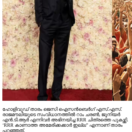
ഹോളിവുഡ് താരം ജെസി ഐസന്‍ബെര്‍ഗ് എസ്.എസ്.
രാജമൗലിയുടെ സംവിധാനത്തില്‍ റാം ചരണ്‍, ജൂനിയര്‍
എന്‍.ടി.ആര്‍ എന്നിവര്‍ അഭിനയിച്ച RRR ചിത്രത്തെ പുകഴ്ത്തി.
‘RRR കാണാത്ത അമേരിക്കക്കാര്‍ ഇല്ല” എന്നാണ് താരം
പറഞ്ഞത്.