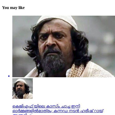
You may like
കെജിഎഫ് യിലെ കാസിം ചാച്ച ഇനി
ഓര്‍മ്മങ്ങളില്‍മാത്രം; കന്നഡ നടന്‍ ഹരീഷ് റായ്