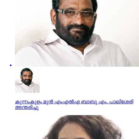
കുന്നംകുളം മുൻ എംഎൽഎ ബാബു എം. പാലിശേരി
അന്തരിച്ചു