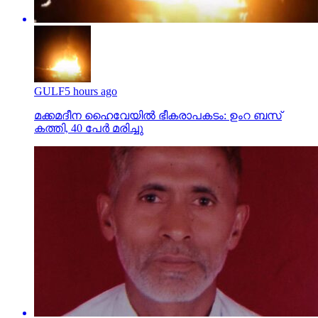
GULF
5 hours ago
മക്കമദീന ഹൈവേയില്‍ ഭീകരാപകടം: ഉംറ ബസ്
കത്തി, 40 പേര്‍ മരിച്ചു