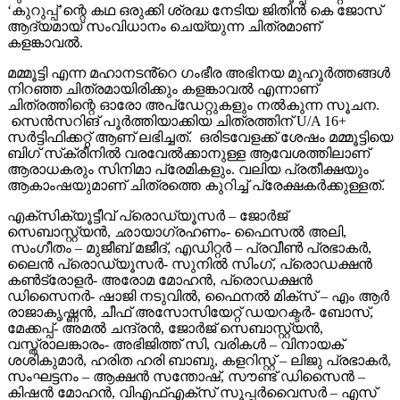
‘കുറുപ്പ്’ന്റെ കഥ ഒരുക്കി ശ്രദ്ധ നേടിയ ജിതിൻ കെ ജോസ്
ആദ്യമായ് സംവിധാനം ചെയ്യുന്ന ചിത്രമാണ്
കളങ്കാവൽ.
മമ്മൂട്ടി എന്ന മഹാനടൻ്റെ ഗംഭീര അഭിനയ മുഹൂർത്തങ്ങൾ
നിറഞ്ഞ ചിത്രമായിരിക്കും കളങ്കാവൽ എന്നാണ്
ചിത്രത്തിന്റെ ഓരോ അപ്‌ഡേറ്റുകളും നൽകുന്ന സൂചന.
സെൻസറിങ് പൂർത്തിയാക്കിയ ചിത്രത്തിന് U/A 16+
സർട്ടിഫിക്കറ്റ് ആണ് ലഭിച്ചത്. ഒരിടവേളക്ക് ശേഷം മമ്മൂട്ടിയെ
ബിഗ് സ്‌ക്രീനിൽ വരവേൽക്കാനുള്ള ആവേശത്തിലാണ്
ആരാധകരും സിനിമാ പ്രേമികളും. വലിയ പ്രതീക്ഷയും
ആകാംഷയുമാണ് ചിത്രത്തെ കുറിച്ച് പ്രേക്ഷകർക്കുള്ളത്.
എക്സിക്യൂട്ടീവ് പ്രൊഡ്യൂസർ – ജോർജ്
സെബാസ്റ്റ്യൻ, ഛായാഗ്രഹണം- ഫൈസൽ അലി,
സംഗീതം – മുജീബ് മജീദ്, എഡിറ്റർ – പ്രവീൺ പ്രഭാകർ,
ലൈൻ പ്രൊഡ്യൂസർ- സുനിൽ സിംഗ്, പ്രൊഡക്ഷൻ
കൺട്രോളർ- അരോമ മോഹൻ, പ്രൊഡക്ഷൻ
ഡിസൈനർ- ഷാജി നടുവിൽ, ഫൈനൽ മിക്സ് – എം ആർ
രാജാകൃഷ്ണൻ, ചീഫ് അസോസിയേറ്റ് ഡയറക്ടർ- ബോസ്,
മേക്കപ്പ്- അമൽ ചന്ദ്രൻ, ജോർജ് സെബാസ്റ്റ്യൻ,
വസ്ത്രാലങ്കാരം- അഭിജിത്ത് സി, വരികൾ – വിനായക്
ശശികുമാർ, ഹരിത ഹരി ബാബു, കളറിസ്റ്റ് – ലിജു പ്രഭാകർ,
സംഘട്ടനം – ആക്ഷൻ സന്തോഷ്, സൗണ്ട് ഡിസൈൻ –
കിഷൻ മോഹൻ, വിഎഫ്എക്സ് സൂപ്പർവൈസർ – എസ്