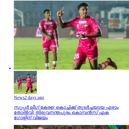
News
2 days ago
സൂപ്പര്‍ ലീഗ് കേരള: കൊച്ചിക്ക് തുടര്‍ച്ചയായ ഏഴാം
തോല്‍വി; തിരുവനന്തപുരം കൊമ്പന്‍സ് ഏക
ഗോളിന് വിജയം