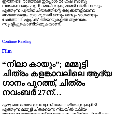
ഇതിനിടെ, രാജമൗലി ഇപ്പോള്‍ മഹേഷ് ബാബു
നായകനായും പൃഥ്വിരാജ് സുകുമാരന്‍ വില്ലനായും
എത്തുന്ന പുതിയ ചിത്രത്തിന്റെ ഒരുക്കങ്ങളിലാണ്.
അതേസമയം, ബാഹുബലി ഒന്നും രണ്ടും ഭാഗങ്ങളും
ചേര്‍ത്ത ‘ദി എപ്പിക്ക്’ തിയറ്ററുകളില്‍ ആവേശം
സൃഷ്ടിച്ചുകൊണ്ടിരിക്കുകയാണ്.
Continue Reading
Film
“നിലാ കായും”; മമ്മൂട്ടി
ചിത്രം കളങ്കാവലിലെ ആദ്യ
ഗാനം പുറത്ത്, ചിത്രം
നവംബർ 27ന്…
ഏഴു മാസത്തെ ഇടവേളക്ക് ശേഷം തീയേറ്ററുകളിൽ
എത്തുന്ന മമ്മൂട്ടി ചിത്രമെന്ന നിലയിൽ വലിയ
ആവേശത്തോടെയാണ് ആരാധകരും സിനിമാ പ്രേമികളും