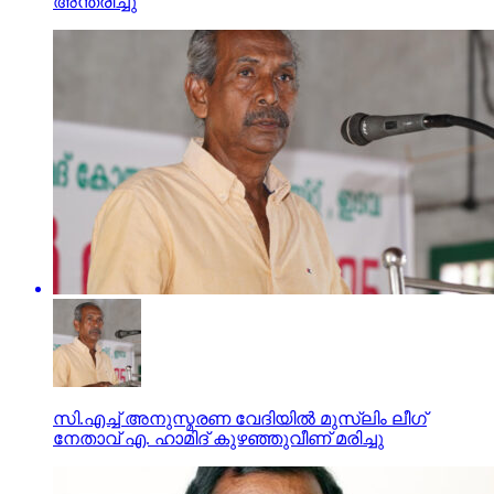
അന്തരിച്ചു
സി.എച്ച് അനുസ്മരണ വേദിയില്‍ മുസ്ലിം ലീഗ്
നേതാവ് എ. ഹാമിദ് കുഴഞ്ഞുവീണ് മരിച്ചു