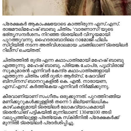
പ്രേക്ഷകര്‍ ആകാംക്ഷയോടെ കാത്തിരുന്ന എസ്.എസ്.
രാജമൗലിമഹേഷ് ബാബു ചിത്രം ‘വാരണാസി’യുടെ
ഭര്തൃസന്ദര്‍ശനം നിറഞ്ഞ ട്രെയിലര്‍ വിസ്മയമായി
പുറത്തുവന്നു. ഹൈദരാബാദിലെ റാമോജി ഫിലിം
സിറ്റിയില്‍ നടന്ന അതിവിശാലമായ ചടങ്ങിലാണ് ട്രെയിലര്‍
റിലീസ് ചെയ്തത്.
ചിത്രത്തില്‍ രുദ്ര എന്ന കഥാപാത്രമായി മഹേഷ് ബാബു
എത്തുന്നു. മഹേഷ് ബാബു, പ്രിയങ്ക ചോപ്ര, പൃഥ്വിരാജ്
സുകുമാരന്‍ എന്നിവര്‍ കേന്ദ്ര കഥാപാത്രങ്ങളായി
എത്തുന്ന ചിത്രം ശ്രീ ദുര്ഗ ആര്‍ട്‌സ്, ഷോവിങ്
ബിസിനസ് ബാനറുകളില്‍ കെ. എല്‍. നാരായണ,
എസ്.എസ്. കര്‍ത്തികേയ എന്നിവര്‍ നിര്‍മ്മിക്കുന്നു.
കീരവാണിയാണ് സംഗീതം ഒരുക്കുന്നത്. പുറത്തിറങ്ങിയ
മണിക്കൂറുകള്‍ക്കുള്ളില്‍ തന്നെ 5 മില്യണിലധികം
കാഴ്ചകളുമായി ട്രെയിലര്‍ ലോകവ്യാപകമായി
ട്രെന്‍ഡിങ് പട്ടികയില്‍ മുന്നിലാണ്. 130ണ്മ100 അടി
വലുപ്പത്തിലുള്ള പ്രത്യേക സ്‌ക്രീനില്‍ പ്രേക്ഷകര്‍ക്ക്
മുന്നില്‍ ട്രെയിലര്‍ പ്രദര്‍ശിപ്പിച്ചു.