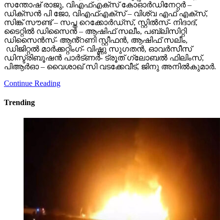
സന്തോഷ് രാജു, വിഎഫ്എക്സ് കോഓർഡിനേറ്റർ –
ഡിക്സൻ പി ജോ, വിഎഫ്എക്സ് – വിശ്വ എഫ് എക്സ്,
സിങ്ക് സൗണ്ട് – സപ്ത റെക്കോർഡ്സ്, സ്റ്റിൽസ്- നിദാദ്,
ടൈറ്റിൽ ഡിസൈൻ – ആഷിഫ് സലീം, പബ്ലിസിറ്റി
ഡിസൈൻസ്- ആൻ്റണി സ്റ്റീഫൻ, ആഷിഫ് സലീം,
ഡിജിറ്റൽ മാർക്കറ്റിംഗ്- വിഷ്ണു സുഗതൻ, ഓവർസീസ്
ഡിസ്ട്രിബൂഷൻ പാർട്ണർ- ട്രൂത് ഗ്ലോബൽ ഫിലിംസ്,
പിആർഓ – വൈശാഖ് സി വടക്കേവീട്, ജിനു അനിൽകുമാർ.
Continue Reading
Trending