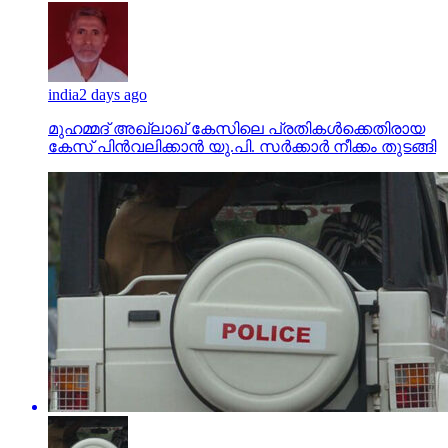
india
2 days ago
മുഹമ്മദ് അഖ്‌ലാഖ് കേസിലെ പ്രതികള്‍ക്കെതിരായ
കേസ് പിന്‍വലിക്കാന്‍ യു.പി. സര്‍ക്കാര്‍ നീക്കം തുടങ്ങി