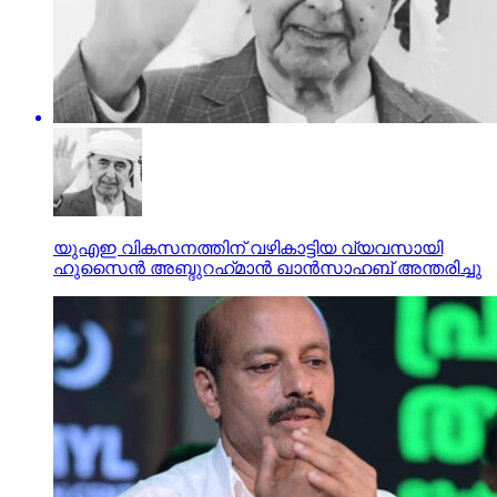
യുഎഇ വികസനത്തിന് വഴികാട്ടിയ വ്യവസായി
ഹുസൈൻ അബ്ദുറഹ്‌മാൻ ഖാൻസാഹബ് അന്തരിച്ചു