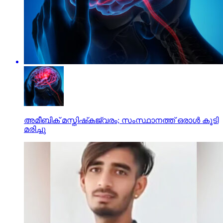
അമീബിക് മസ്തിഷ്‌കജ്വരം; സംസ്ഥാനത്ത് ഒരാള്‍ കൂടി
മരിച്ചു