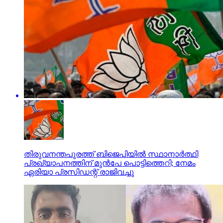
തിരുവനന്തപുരത്ത് ബിജെപിയിൽ സ്ഥാനാർത്ഥി
പ്രഖ്യാപനത്തിന് മുൻപേ പൊട്ടിത്തെറി; നേമം
ഏരിയാ പ്രസിഡന്റ് രാജിവച്ചു