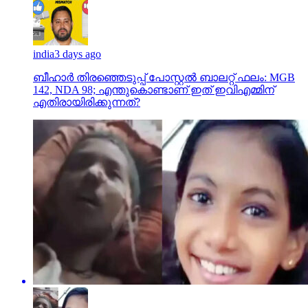
india
3 days ago
ബീഹാർ തിരഞ്ഞെടുപ്പ് പോസ്റ്റൽ ബാലറ്റ് ഫലം: MGB
142, NDA 98; എന്തുകൊണ്ടാണ് ഇത് ഇവിഎമ്മിന്
എതിരായിരിക്കുന്നത്?