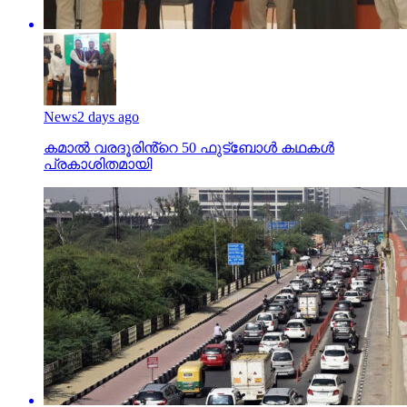
News
2 days ago
കമാൽ വരദൂരിൻ്റെ 50 ഫുട്ബോൾ കഥകൾ
പ്രകാശിതമായി