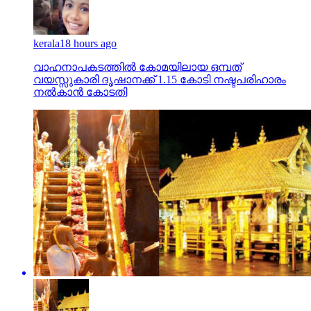
kerala
18 hours ago
വാഹനാപകടത്തില്‍ കോമയിലായ ഒമ്പത്
വയസ്സുകാരി ദൃഷാനക്ക് 1.15 കോടി നഷ്ടപരിഹാരം
നല്‍കാന്‍ കോടതി