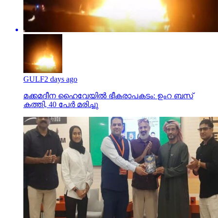
GULF
2 days ago
മക്കമദീന ഹൈവേയില്‍ ഭീകരാപകടം: ഉംറ ബസ്
കത്തി, 40 പേര്‍ മരിച്ചു