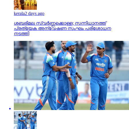
kerala
2 days ago
ശബരിമല സ്വര്‍ണ്ണക്കൊള്ള; സന്നിധാനത്ത്
പ്രത്യേക അന്വേഷണ സംഘം പരിശോധന
നടത്തി