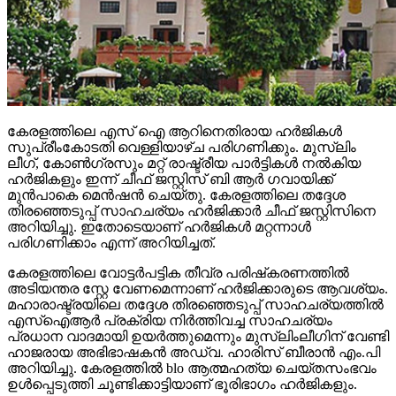
കേരളത്തിലെ എസ് ഐ ആറിനെതിരായ ഹര്‍ജികള്‍
സുപ്രീംകോടതി വെള്ളിയാഴ്ച പരിഗണിക്കും. മുസ്‌ലിം
ലീഗ്, കോണ്‍ഗ്രസും മറ്റ് രാഷ്ട്രീയ പാര്‍ട്ടികള്‍ നല്‍കിയ
ഹര്‍ജികളും ഇന്ന് ചീഫ് ജസ്റ്റിസ് ബി ആര്‍ ഗവായിക്ക്
മുന്‍പാകെ മെന്‍ഷന്‍ ചെയ്തു. കേരളത്തിലെ തദ്ദേശ
തിരഞ്ഞെടുപ്പ് സാഹചര്യം ഹര്‍ജിക്കാര്‍ ചീഫ് ജസ്റ്റിസിനെ
അറിയിച്ചു. ഇതോടെയാണ് ഹര്‍ജികള്‍ മറ്റന്നാള്‍
പരിഗണിക്കാം എന്ന് അറിയിച്ചത്.
കേരളത്തിലെ വോട്ടര്‍പട്ടിക തീവ്ര പരിഷ്‌കരണത്തില്‍
അടിയന്തര സ്റ്റേ വേണമെന്നാണ് ഹര്‍ജിക്കാരുടെ ആവശ്യം.
മഹാരാഷ്ട്രയിലെ തദ്ദേശ തിരഞ്ഞെടുപ്പ് സാഹചര്യത്തില്‍
എസ്‌ഐആര്‍ പ്രക്രിയ നിര്‍ത്തിവച്ച സാഹചര്യം
പ്രധാന വാദമായി ഉയര്‍ത്തുമെന്നും മുസ്ലിംലീഗിന് വേണ്ടി
ഹാജരായ അഭിഭാഷകന്‍ അഡ്വ. ഹാരിസ് ബീരാന്‍ എം.പി
അറിയിച്ചു. കേരളത്തില്‍ blo ആത്മഹത്യ ചെയ്തസംഭവം
ഉള്‍പ്പെടുത്തി ചൂണ്ടിക്കാട്ടിയാണ് ഭൂരിഭാഗം ഹര്‍ജികളും.