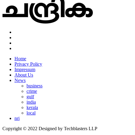
Home
Privacy Policy
Impressum
About Us
News
business
crime
gulf
india
kerala
local
nri
Copyright © 2022 Designed by Techblasters LLP