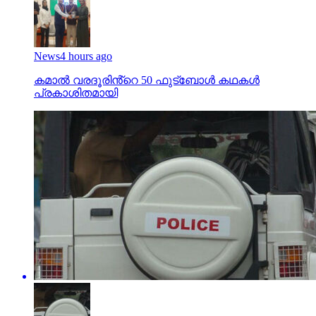
News
4 hours ago
കമാൽ വരദൂരിൻ്റെ 50 ഫുട്ബോൾ കഥകൾ
പ്രകാശിതമായി