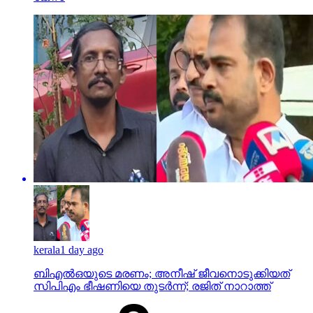
kerala
1 day ago
ബിഎല്‍ഒയുടെ മരണം; അനീഷ് ജീവനൊടുക്കിയത്
സിപിഎം ഭീഷണിയെ തുടര്‍ന്ന്; രജിത് നാറാത്ത്