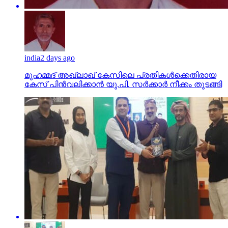
india
2 days ago
മുഹമ്മദ് അഖ്‌ലാഖ് കേസിലെ പ്രതികള്‍ക്കെതിരായ
കേസ് പിന്‍വലിക്കാന്‍ യു.പി. സര്‍ക്കാര്‍ നീക്കം തുടങ്ങി