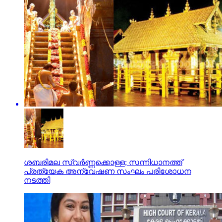
ശബരിമല സ്വര്‍ണ്ണക്കൊള്ള; സന്നിധാനത്ത്
പ്രത്യേക അന്വേഷണ സംഘം പരിശോധന
നടത്തി