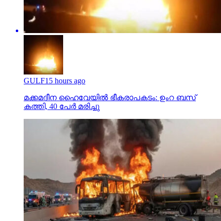
GULF
15 hours ago
മക്കമദീന ഹൈവേയില്‍ ഭീകരാപകടം: ഉംറ ബസ്
കത്തി, 40 പേര്‍ മരിച്ചു