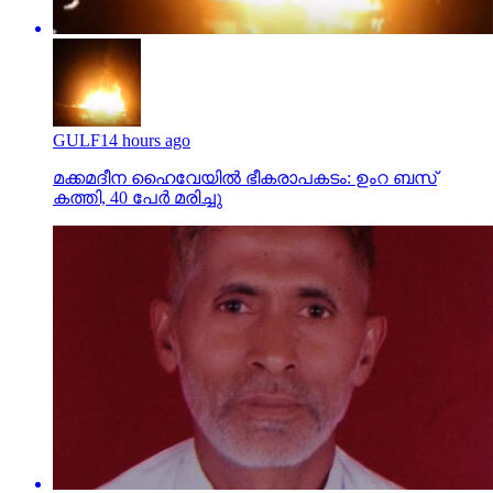
GULF
14 hours ago
മക്കമദീന ഹൈവേയില്‍ ഭീകരാപകടം: ഉംറ ബസ്
കത്തി, 40 പേര്‍ മരിച്ചു