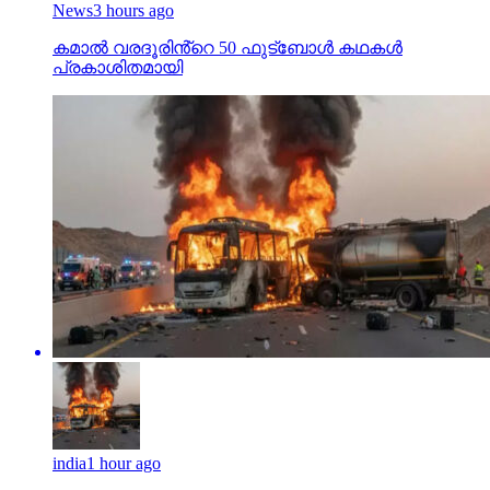
News
3 hours ago
കമാൽ വരദൂരിൻ്റെ 50 ഫുട്ബോൾ കഥകൾ
പ്രകാശിതമായി
india
1 hour ago