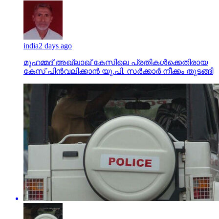
india
2 days ago
മുഹമ്മദ് അഖ്‌ലാഖ് കേസിലെ പ്രതികള്‍ക്കെതിരായ
കേസ് പിന്‍വലിക്കാന്‍ യു.പി. സര്‍ക്കാര്‍ നീക്കം തുടങ്ങി