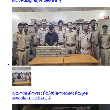
തൊഴിലാളി കുഴഞ്ഞുവീണു
വയനാട് മീനങ്ങാടിയില്‍ ഒന്നരക്കോടിയുടെ
കുഴല്‍പ്പണം പിടികൂടി