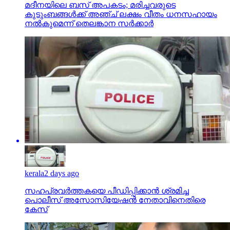
മദീനയിലെ ബസ് അപകടം; മരിച്ചവരുടെ
കുടുംബങ്ങള്‍ക്ക് അഞ്ച് ലക്ഷം വീതം ധനസഹായം
നല്‍കുമെന്ന് തെലങ്കാന സര്‍ക്കാര്‍
kerala
2 days ago
സഹപ്രവര്‍ത്തകയെ പീഡിപ്പിക്കാന്‍ ശ്രമിച്ച
പൊലീസ് അസോസിയേഷന്‍ നേതാവിനെതിരെ
കേസ്