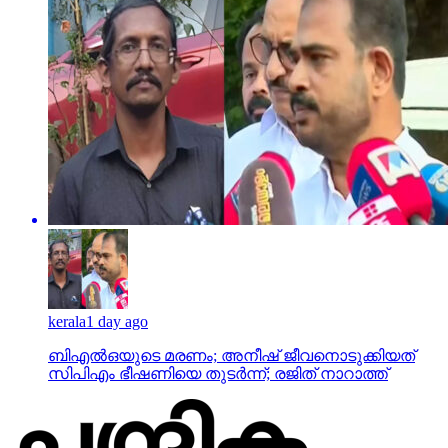
kerala
1 day ago
ബിഎല്‍ഒയുടെ മരണം; അനീഷ് ജീവനൊടുക്കിയത്
സിപിഎം ഭീഷണിയെ തുടര്‍ന്ന്; രജിത് നാറാത്ത്