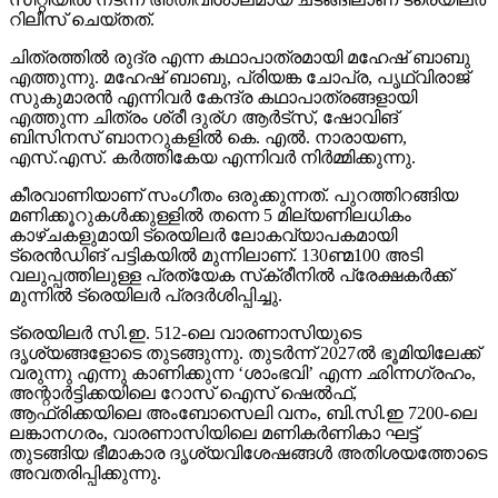
റിലീസ് ചെയ്തത്.
ചിത്രത്തില്‍ രുദ്ര എന്ന കഥാപാത്രമായി മഹേഷ് ബാബു
എത്തുന്നു. മഹേഷ് ബാബു, പ്രിയങ്ക ചോപ്ര, പൃഥ്വിരാജ്
സുകുമാരന്‍ എന്നിവര്‍ കേന്ദ്ര കഥാപാത്രങ്ങളായി
എത്തുന്ന ചിത്രം ശ്രീ ദുര്ഗ ആര്‍ട്‌സ്, ഷോവിങ്
ബിസിനസ് ബാനറുകളില്‍ കെ. എല്‍. നാരായണ,
എസ്.എസ്. കര്‍ത്തികേയ എന്നിവര്‍ നിര്‍മ്മിക്കുന്നു.
കീരവാണിയാണ് സംഗീതം ഒരുക്കുന്നത്. പുറത്തിറങ്ങിയ
മണിക്കൂറുകള്‍ക്കുള്ളില്‍ തന്നെ 5 മില്യണിലധികം
കാഴ്ചകളുമായി ട്രെയിലര്‍ ലോകവ്യാപകമായി
ട്രെന്‍ഡിങ് പട്ടികയില്‍ മുന്നിലാണ്. 130ണ്മ100 അടി
വലുപ്പത്തിലുള്ള പ്രത്യേക സ്‌ക്രീനില്‍ പ്രേക്ഷകര്‍ക്ക്
മുന്നില്‍ ട്രെയിലര്‍ പ്രദര്‍ശിപ്പിച്ചു.
ട്രെയിലര്‍ സി.ഇ. 512-ലെ വാരണാസിയുടെ
ദൃശ്യങ്ങളോടെ തുടങ്ങുന്നു. തുടര്‍ന്ന് 2027ല്‍ ഭൂമിയിലേക്ക്
വരുന്നു എന്നു കാണിക്കുന്ന ‘ശാംഭവി’ എന്ന ഛിന്നഗ്രഹം,
അന്റാര്‍ട്ടിക്കയിലെ റോസ് ഐസ് ഷെല്‍ഫ്,
ആഫ്രിക്കയിലെ അംബോസെലി വനം, ബി.സി.ഇ 7200-ലെ
ലങ്കാനഗരം, വാരണാസിയിലെ മണികര്‍ണികാ ഘട്ട്
തുടങ്ങിയ ഭീമാകാര ദൃശ്യവിശേഷങ്ങള്‍ അതിശയത്തോടെ
അവതരിപ്പിക്കുന്നു.