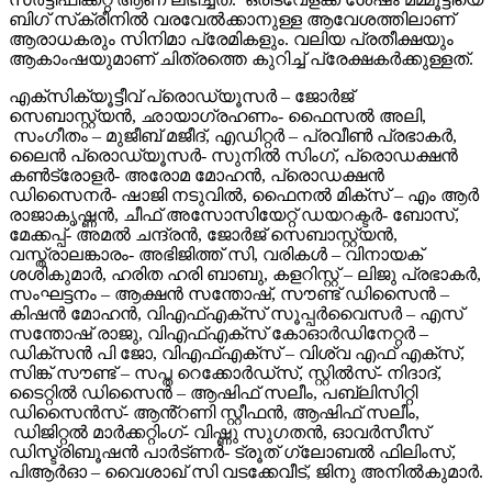
ബിഗ് സ്‌ക്രീനിൽ വരവേൽക്കാനുള്ള ആവേശത്തിലാണ്
ആരാധകരും സിനിമാ പ്രേമികളും. വലിയ പ്രതീക്ഷയും
ആകാംഷയുമാണ് ചിത്രത്തെ കുറിച്ച് പ്രേക്ഷകർക്കുള്ളത്.
എക്സിക്യൂട്ടീവ് പ്രൊഡ്യൂസർ – ജോർജ്
സെബാസ്റ്റ്യൻ, ഛായാഗ്രഹണം- ഫൈസൽ അലി,
സംഗീതം – മുജീബ് മജീദ്, എഡിറ്റർ – പ്രവീൺ പ്രഭാകർ,
ലൈൻ പ്രൊഡ്യൂസർ- സുനിൽ സിംഗ്, പ്രൊഡക്ഷൻ
കൺട്രോളർ- അരോമ മോഹൻ, പ്രൊഡക്ഷൻ
ഡിസൈനർ- ഷാജി നടുവിൽ, ഫൈനൽ മിക്സ് – എം ആർ
രാജാകൃഷ്ണൻ, ചീഫ് അസോസിയേറ്റ് ഡയറക്ടർ- ബോസ്,
മേക്കപ്പ്- അമൽ ചന്ദ്രൻ, ജോർജ് സെബാസ്റ്റ്യൻ,
വസ്ത്രാലങ്കാരം- അഭിജിത്ത് സി, വരികൾ – വിനായക്
ശശികുമാർ, ഹരിത ഹരി ബാബു, കളറിസ്റ്റ് – ലിജു പ്രഭാകർ,
സംഘട്ടനം – ആക്ഷൻ സന്തോഷ്, സൗണ്ട് ഡിസൈൻ –
കിഷൻ മോഹൻ, വിഎഫ്എക്സ് സൂപ്പർവൈസർ – എസ്
സന്തോഷ് രാജു, വിഎഫ്എക്സ് കോഓർഡിനേറ്റർ –
ഡിക്സൻ പി ജോ, വിഎഫ്എക്സ് – വിശ്വ എഫ് എക്സ്,
സിങ്ക് സൗണ്ട് – സപ്ത റെക്കോർഡ്സ്, സ്റ്റിൽസ്- നിദാദ്,
ടൈറ്റിൽ ഡിസൈൻ – ആഷിഫ് സലീം, പബ്ലിസിറ്റി
ഡിസൈൻസ്- ആൻ്റണി സ്റ്റീഫൻ, ആഷിഫ് സലീം,
ഡിജിറ്റൽ മാർക്കറ്റിംഗ്- വിഷ്ണു സുഗതൻ, ഓവർസീസ്
ഡിസ്ട്രിബൂഷൻ പാർട്ണർ- ട്രൂത് ഗ്ലോബൽ ഫിലിംസ്,
പിആർഓ – വൈശാഖ് സി വടക്കേവീട്, ജിനു അനിൽകുമാർ.