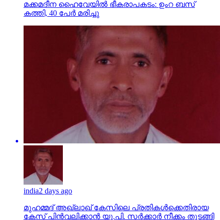
മക്കമദീന ഹൈവേയില്‍ ഭീകരാപകടം: ഉംറ ബസ്
കത്തി, 40 പേര്‍ മരിച്ചു
india
2 days ago
മുഹമ്മദ് അഖ്‌ലാഖ് കേസിലെ പ്രതികള്‍ക്കെതിരായ
കേസ് പിന്‍വലിക്കാന്‍ യു.പി. സര്‍ക്കാര്‍ നീക്കം തുടങ്ങി