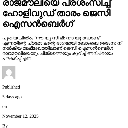
രാജമൗലിയെ പ്രശംസിച്ച്
ഹോളിവുഡ് താരം ജെസി
ഐസന്‍ബെര്‍ഗ്
പുതിയ ചിത്രം ‘നൗ യു സീ മീ: നൗ യു ഡോണ്ട്’
എന്നതിന്റെ പ്രമോഷന്റെ ഭാഗമായി ബോംബെ ടൈംസിന്
നല്‍കിയ അഭിമുഖത്തിലാണ് ജെസി ഐസന്‍ബെര്‍ഗ്
രാജമൗലിയെയും ചിത്രത്തെയും കുറിച്ച് അഭിപ്രായം
പ്രകടിപ്പിച്ചത്.
Published
5 days ago
on
November 12, 2025
By