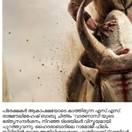
പ്രേക്ഷകര്‍ ആകാംക്ഷയോടെ കാത്തിരുന്ന എസ്.എസ്.
രാജമൗലിമഹേഷ് ബാബു ചിത്രം ‘വാരണാസി’യുടെ
ഭര്തൃസന്ദര്‍ശനം നിറഞ്ഞ ട്രെയിലര്‍ വിസ്മയമായി
പുറത്തുവന്നു. ഹൈദരാബാദിലെ റാമോജി ഫിലിം
സിറ്റിയില്‍ നടന്ന അതിവിശാലമായ ചടങ്ങിലാണ് ട്രെയിലര്‍