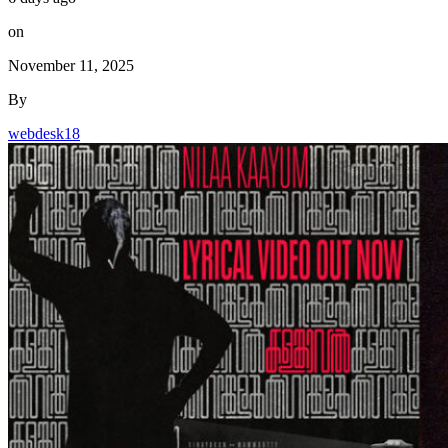
on
November 11, 2025
By
webdesk18