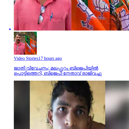
Video Stories
17 hours ago
ജാതി വിവേചനം; മലപ്പുറം ബിജെപിയില്‍
പൊട്ടിത്തെറി, ബിജെപി നേതാവ് രാജിവച്ചു