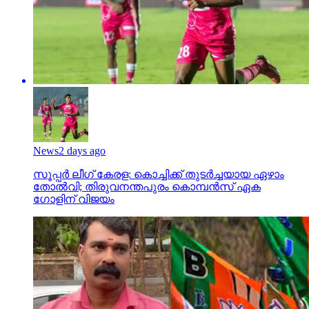
News
2 days ago
സൂപ്പര്‍ ലീഗ് കേരള: കൊച്ചിക്ക് തുടര്‍ച്ചയായ ഏഴാം
തോല്‍വി; തിരുവനന്തപുരം കൊമ്പന്‍സ് ഏക
ഗോളിന് വിജയം