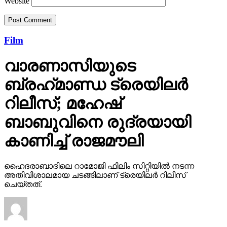
Website
Film
വാരണാസിയുടെ
ബ്രഹ്‌മാണ്ഡ ട്രെയിലര്‍
റിലീസ്; മഹേഷ്
ബാബുവിനെ രുദ്രയായി
കാണിച്ച് രാജമൗലി
ഹൈദരാബാദിലെ റാമോജി ഫിലിം സിറ്റിയില്‍ നടന്ന
അതിവിശാലമായ ചടങ്ങിലാണ് ട്രെയിലര്‍ റിലീസ്
ചെയ്തത്.