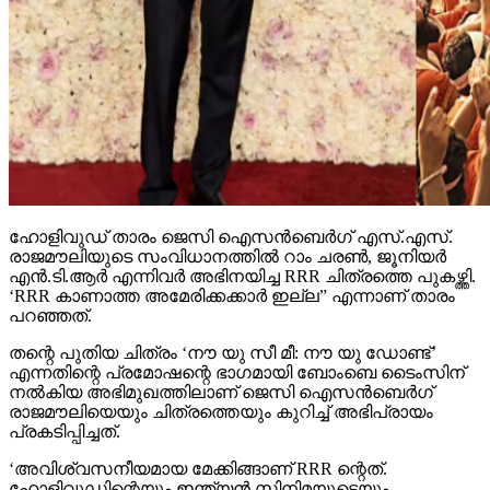
ഹോളിവുഡ് താരം ജെസി ഐസന്‍ബെര്‍ഗ് എസ്.എസ്.
രാജമൗലിയുടെ സംവിധാനത്തില്‍ റാം ചരണ്‍, ജൂനിയര്‍
എന്‍.ടി.ആര്‍ എന്നിവര്‍ അഭിനയിച്ച RRR ചിത്രത്തെ പുകഴ്ത്തി.
‘RRR കാണാത്ത അമേരിക്കക്കാര്‍ ഇല്ല” എന്നാണ് താരം
പറഞ്ഞത്.
തന്റെ പുതിയ ചിത്രം ‘നൗ യു സീ മീ: നൗ യു ഡോണ്ട്’
എന്നതിന്റെ പ്രമോഷന്റെ ഭാഗമായി ബോംബെ ടൈംസിന്
നല്‍കിയ അഭിമുഖത്തിലാണ് ജെസി ഐസന്‍ബെര്‍ഗ്
രാജമൗലിയെയും ചിത്രത്തെയും കുറിച്ച് അഭിപ്രായം
പ്രകടിപ്പിച്ചത്.
‘അവിശ്വസനീയമായ മേക്കിങ്ങാണ് RRR ന്റെത്.
ഹോളിവുഡിന്റെയും ഇന്ത്യന്‍ സിനിമയുടെയും