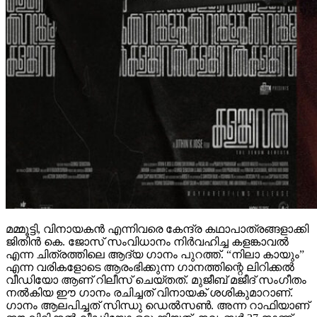
മമ്മൂട്ടി, വിനായകൻ എന്നിവരെ കേന്ദ്ര കഥാപാത്രങ്ങളാക്കി
ജിതിൻ കെ. ജോസ് സംവിധാനം നിർവഹിച്ച കളങ്കാവൽ
എന്ന ചിത്രത്തിലെ ആദ്യ ഗാനം പുറത്ത്. “നിലാ കായും”
എന്ന വരികളോടെ ആരംഭിക്കുന്ന ഗാനത്തിന്റെ ലിറിക്കൽ
വീഡിയോ ആണ് റിലീസ് ചെയ്തത്. മുജീബ് മജീദ് സംഗീതം
നൽകിയ ഈ ഗാനം രചിച്ചത് വിനായക് ശശികുമാറാണ്.
ഗാനം ആലപിച്ചത് സിന്ധു ഡെൽസൺ. അന്ന റാഫിയാണ്