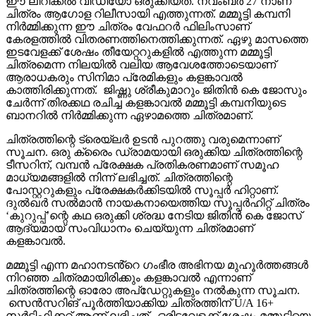
ഈ ലിറിക്കൽ വീഡിയോ ഒരുക്കിയത്. നവംബർ 27 നാണ്
ചിത്രം ആഗോള റിലീസായി എത്തുന്നത്. മമ്മൂട്ടി കമ്പനി
നിർമ്മിക്കുന്ന ഈ ചിത്രം വേഫറർ ഫിലിംസാണ്
കേരളത്തിൽ വിതരണത്തിനെത്തിക്കുന്നത്. ഏഴു മാസത്തെ
ഇടവേളക്ക് ശേഷം തീയേറ്ററുകളിൽ എത്തുന്ന മമ്മൂട്ടി
ചിത്രമെന്ന നിലയിൽ വലിയ ആവേശത്തോടെയാണ്
ആരാധകരും സിനിമാ പ്രേമികളും കളങ്കാവൽ
കാത്തിരിക്കുന്നത്. ജിഷ്ണു ശ്രീകുമാറും ജിതിൻ കെ ജോസും
ചേർന്ന് തിരക്കഥ രചിച്ച കളങ്കാവൽ മമ്മൂട്ടി കമ്പനിയുടെ
ബാനറിൽ നിർമ്മിക്കുന്ന ഏഴാമത്തെ ചിത്രമാണ്.
ചിത്രത്തിന്റെ ട്രെയ്‌ലർ ഉടൻ പുറത്തു വരുമെന്നാണ്
സൂചന. ഒരു ക്രൈം ഡ്രാമയായി ഒരുക്കിയ ചിത്രത്തിന്റെ
ടീസറിന്, വമ്പൻ പ്രേക്ഷക പ്രതികരണമാണ് സമൂഹ
മാധ്യമങ്ങളിൽ നിന്ന് ലഭിച്ചത്. ചിത്രത്തിന്റെ
പോസ്റ്ററുകളും പ്രേക്ഷകർക്കിടയിൽ സൂപ്പർ ഹിറ്റാണ്.
ദുൽഖർ സൽമാൻ നായകനായെത്തിയ സൂപ്പർഹിറ്റ് ചിത്രം
‘കുറുപ്പ്’ന്റെ കഥ ഒരുക്കി ശ്രദ്ധ നേടിയ ജിതിൻ കെ ജോസ്
ആദ്യമായ് സംവിധാനം ചെയ്യുന്ന ചിത്രമാണ്
കളങ്കാവൽ.
മമ്മൂട്ടി എന്ന മഹാനടൻ്റെ ഗംഭീര അഭിനയ മുഹൂർത്തങ്ങൾ
നിറഞ്ഞ ചിത്രമായിരിക്കും കളങ്കാവൽ എന്നാണ്
ചിത്രത്തിന്റെ ഓരോ അപ്‌ഡേറ്റുകളും നൽകുന്ന സൂചന.
സെൻസറിങ് പൂർത്തിയാക്കിയ ചിത്രത്തിന് U/A 16+
സർട്ടിഫിക്കറ്റ് ആണ് ലഭിച്ചത്. ഒരിടവേളക്ക് ശേഷം മമ്മൂട്ടിയെ