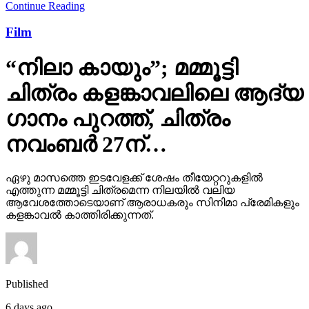
Continue Reading
Film
“നിലാ കായും”; മമ്മൂട്ടി
ചിത്രം കളങ്കാവലിലെ ആദ്യ
ഗാനം പുറത്ത്, ചിത്രം
നവംബർ 27ന്…
ഏഴു മാസത്തെ ഇടവേളക്ക് ശേഷം തീയേറ്ററുകളിൽ
എത്തുന്ന മമ്മൂട്ടി ചിത്രമെന്ന നിലയിൽ വലിയ
ആവേശത്തോടെയാണ് ആരാധകരും സിനിമാ പ്രേമികളും
കളങ്കാവൽ കാത്തിരിക്കുന്നത്.
Published
6 days ago