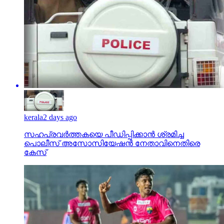
kerala
2 days ago
സഹപ്രവര്‍ത്തകയെ പീഡിപ്പിക്കാന്‍ ശ്രമിച്ച
പൊലീസ് അസോസിയേഷന്‍ നേതാവിനെതിരെ
കേസ്