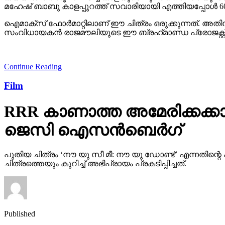
മഹേഷ് ബാബു കാളപ്പുറത്ത് സവാരിയായി എത്തിയപ്പോള്‍ 60,0
ഐമാക്‌സ് ഫോര്‍മാറ്റിലാണ് ഈ ചിത്രം ഒരുക്കുന്നത്. അത
സംവിധായകന്‍ രാജമൗലിയുടെ ഈ ബ്രഹ്‌മാണ്ഡ പ്രോജക്റ്റ് 20
Continue Reading
Film
RRR കാണാത്ത അമേരിക്കക്കാ
ജെസി ഐസന്‍ബെര്‍ഗ്
പുതിയ ചിത്രം ‘നൗ യു സീ മീ: നൗ യു ഡോണ്ട്’ എന്നതി
ചിത്രത്തെയും കുറിച്ച് അഭിപ്രായം പ്രകടിപ്പിച്ചത്.
Published