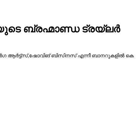
ടെ ബ്രഹ്മാണ്ഡ ട്രയ്ലർ
ീ ദുർഗ ആർട്ട്സ്,ഷോവിങ് ബിസിനസ് എന്നീ ബാനറുകളിൽ കെ