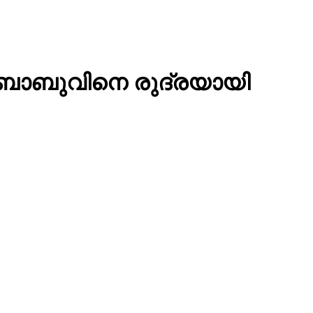
് ബാബുവിനെ രുദ്രയായി