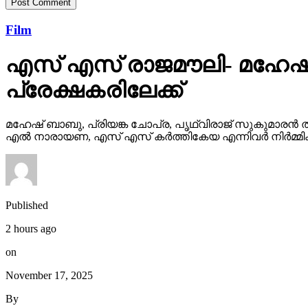
Film
എസ് എസ് രാജമൗലി- മഹേഷ്
പ്രേക്ഷകരിലേക്ക്
മഹേഷ് ബാബു, പ്രിയങ്ക ചോപ്ര, പൃഥ്വിരാജ് സുകുമാരൻ ത
എൽ നാരായണ, എസ് എസ് കർത്തികേയ എന്നിവർ നിർമ്മിക്ക
Published
2 hours ago
on
November 17, 2025
By