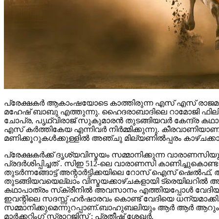
പ്രേക്ഷകർ ആകാംഷയോടെ കാത്തിരുന്ന എസ് എസ് രാജമൗലി
മഹേഷ് ബാബു എത്തുന്നു. ഹൈദരാബാദിലെ റാമോജി ഫിലിം സി
ചോപ്ര, പൃഥ്വിരാജ് സുകുമാരൻ തുടങ്ങിയവർ കേന്ദ്ര ക
എസ് കർത്തികേയ എന്നിവർ നിർമ്മിക്കുന്നു. കീരവാണിയ
മണിക്കൂറുകൾക്കുള്ളിൽ അഞ്ചു മില്യണിൽപ്പരം കാഴ്ചക്ക
പ്രേക്ഷകർക്ക് ദൃശ്യവിസ്മയം സമ്മാനിക്കുന്ന വാരാണസിയുട
പ്രദർശിപ്പിച്ചത് . സിഇ 512-ലെ വാരാണസി കാണിച്ചുകൊണ്ടാണ്
തുടര്‍ന്നങ്ങോട്ട് അന്റാര്‍ട്ടിക്കയിലെ റോസ് ഐസ് ഷെ
തുടങ്ങിയവയെല്ലാം വിസ്മയക്കാഴ്ചകളായി ട്രെയിലറില്‍ 
കഥാപാത്രം സ്‌ക്രീനിൽ അവസാനം എത്തിയപ്പോൾ വേദിയി
ഇവന്റിലെ സദസ്സ് ഹർഷാരവം കൊണ്ട് വേദിയെ ധന്യമാക്കി. 
സമ്മാനിക്കുമെന്നുറപ്പാണ്.ബാഹുബലിയും ആർ ആർ ആറും 
മാർക്കറ്റിംഗ് സ്ട്രാറ്റജിസ്റ്റ് : പ്രതീഷ് ശേഖർ.