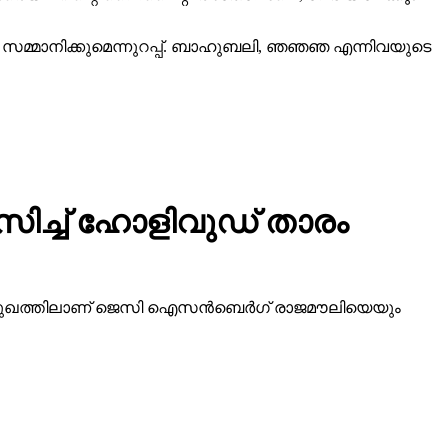
വം സമ്മാനിക്കുമെന്നുറപ്പ്. ബാഹുബലി, ഞഞഞ എന്നിവയുടെ
സിച്ച് ഹോളിവുഡ് താരം
ിമുഖത്തിലാണ് ജെസി ഐസന്‍ബെര്‍ഗ് രാജമൗലിയെയും