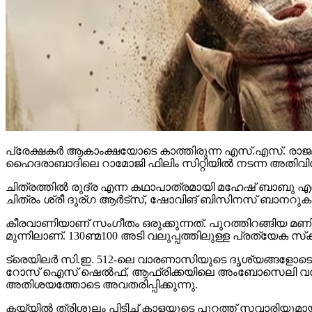
പ്രേക്ഷകര്‍ ആകാംക്ഷയോടെ കാത്തിരുന്ന എസ്.എസ്. രാജമ
ഹൈദരാബാദിലെ റാമോജി ഫിലിം സിറ്റിയില്‍ നടന്ന അതിവിശ
ചിത്രത്തില്‍ രുദ്ര എന്ന കഥാപാത്രമായി മഹേഷ് ബാബു എത്
ചിത്രം ശ്രീ ദുര്ഗ ആര്‍ട്‌സ്, ഷോവിങ് ബിസിനസ് ബാനറുകളില
കീരവാണിയാണ് സംഗീതം ഒരുക്കുന്നത്. പുറത്തിറങ്ങിയ മണിക്
മുന്നിലാണ്. 130ണ്മ100 അടി വലുപ്പത്തിലുള്ള പ്രത്യേക സ്‌ക്രീനില
ട്രെയിലര്‍ സി.ഇ. 512-ലെ വാരണാസിയുടെ ദൃശ്യങ്ങളോടെ തുടങ്ങ
റോസ് ഐസ് ഷെല്‍ഫ്, ആഫ്രിക്കയിലെ അംബോസെലി വനം, ബ
അതിശയത്തോടെ അവതരിപ്പിക്കുന്നു.
കയ്യില്‍ ത്രിശൂലം പിടിച്ച് കാളയുടെ പുറത്ത് സവാരിയു