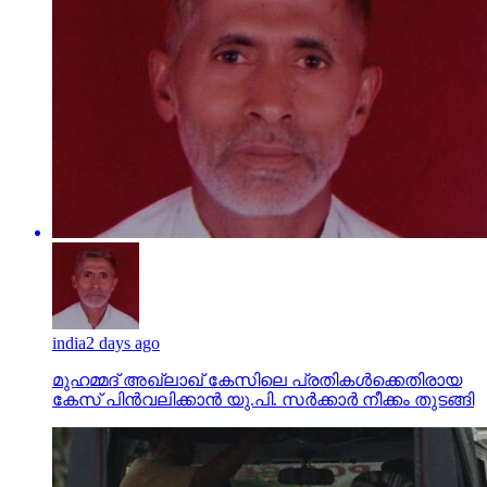
india
2 days ago
മുഹമ്മദ് അഖ്‌ലാഖ് കേസിലെ പ്രതികള്‍ക്കെതിരായ
കേസ് പിന്‍വലിക്കാന്‍ യു.പി. സര്‍ക്കാര്‍ നീക്കം തുടങ്ങി