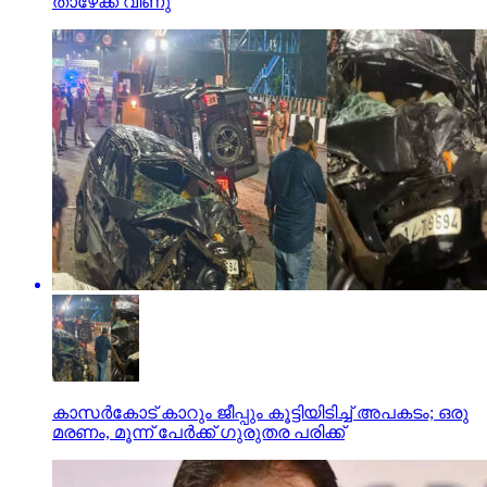
താഴേക്ക് വീണു
കാസര്‍കോട് കാറും ജീപ്പും കൂട്ടിയിടിച്ച് അപകടം; ഒരു
മരണം, മൂന്ന് പേര്‍ക്ക് ഗുരുതര പരിക്ക്