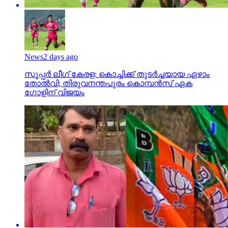
News
2 days ago
സൂപ്പര്‍ ലീഗ് കേരള: കൊച്ചിക്ക് തുടര്‍ച്ചയായ ഏഴാം
തോല്‍വി; തിരുവനന്തപുരം കൊമ്പന്‍സ് ഏക
ഗോളിന് വിജയം