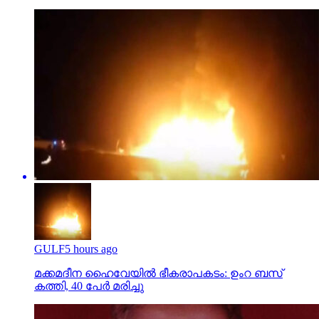
GULF
5 hours ago
മക്കമദീന ഹൈവേയില്‍ ഭീകരാപകടം: ഉംറ ബസ്
കത്തി, 40 പേര്‍ മരിച്ചു