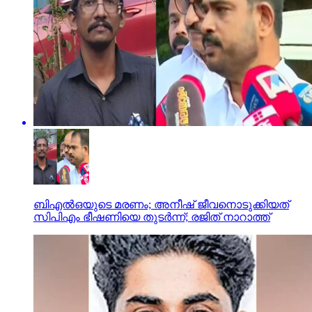
ബിഎല്‍ഒയുടെ മരണം; അനീഷ് ജീവനൊടുക്കിയത്
സിപിഎം ഭീഷണിയെ തുടര്‍ന്ന്; രജിത് നാറാത്ത്