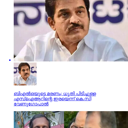
ബിഎല്‍ഒയുടെ മരണം; ധൃതി പിടിച്ചുള്ള
എസ്‌ഐആറിന്റെ ഇരയെന്ന് കെ.സി
വേണുഗോപാല്‍