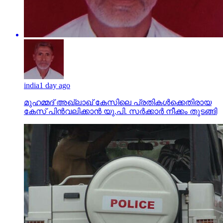
india
1 day ago
മുഹമ്മദ് അഖ്‌ലാഖ് കേസിലെ പ്രതികള്‍ക്കെതിരായ
കേസ് പിന്‍വലിക്കാന്‍ യു.പി. സര്‍ക്കാര്‍ നീക്കം തുടങ്ങി