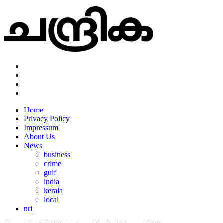
Home
Privacy Policy
Impressum
About Us
News
business
crime
gulf
india
kerala
local
nri