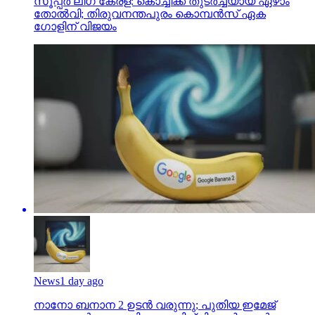
സൂപ്പര്‍ ലീഗ് കേരള: കൊച്ചിക്ക് തുടര്‍ച്ചയായ ഏഴാം
തോല്‍വി; തിരുവനന്തപുരം കൊമ്പന്‍സ് ഏക
ഗോളിന് വിജയം
News
1 day ago
നാനോ ബനാന 2 ഉടന്‍ വരുന്നു; പുതിയ ഇമേജ്