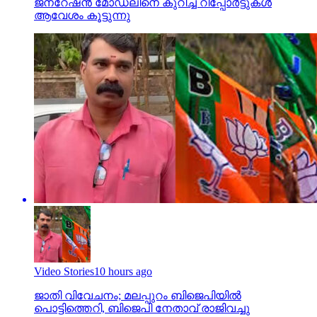
ജനറേഷന്‍ മോഡലിനെ കുറിച്ച് റിപ്പോര്‍ട്ടുകള്‍
ആവേശം കൂട്ടുന്നു
Video Stories
10 hours ago
ജാതി വിവേചനം; മലപ്പുറം ബിജെപിയില്‍
പൊട്ടിത്തെറി, ബിജെപി നേതാവ് രാജിവച്ചു