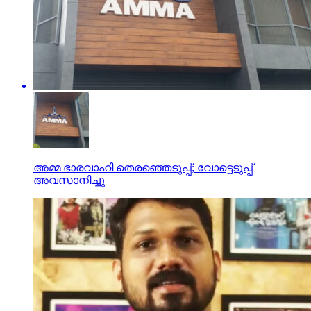
അമ്മ ഭാരവാഹി തെരഞ്ഞെടുപ്പ്; വോട്ടെടുപ്പ്
അവസാനിച്ചു