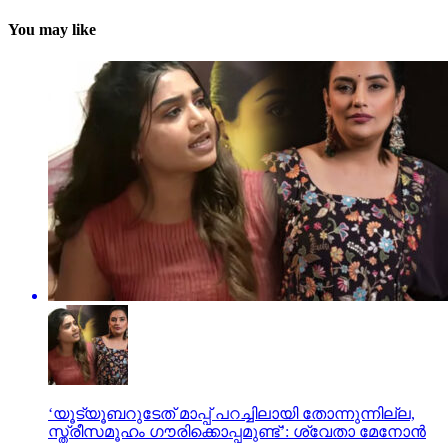
You may like
‘യൂട്യൂബറുടേത് മാപ്പ് പറച്ചിലായി തോന്നുന്നില്ല,
സ്ത്രീസമൂഹം ഗൗരിക്കൊപ്പമുണ്ട്’: ശ്വേതാ മേനോന്‍