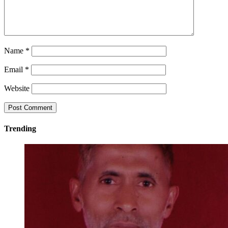
Name
*
Email
*
Website
Trending