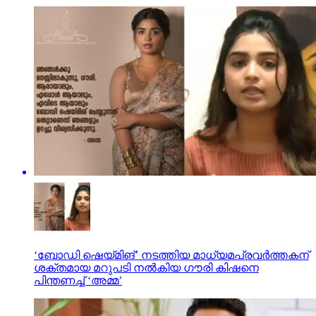
‘ബോഡി ഷെയ്മിങ്’ നടത്തിയ മാധ്യമപ്രവർത്തകന്
ശക്തമായ മറുപടി നൽകിയ ഗൗരി കിഷനെ
പിന്തണച്ച് ‘അമ്മ’