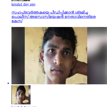
kerala
1 day ago
സഹപ്രവര്‍ത്തകയെ പീഡിപ്പിക്കാന്‍ ശ്രമിച്ച
പൊലീസ് അസോസിയേഷന്‍ നേതാവിനെതിരെ
കേസ്