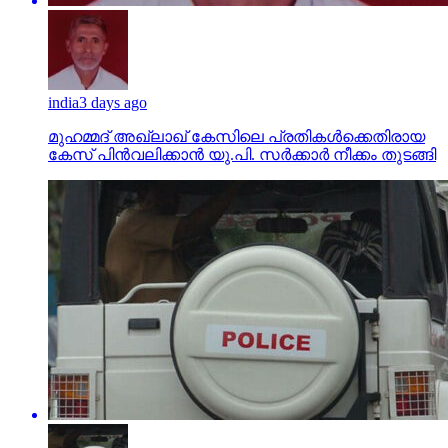
india
3 days ago
മുഹമ്മദ് അഖ്‌ലാഖ് കേസിലെ പ്രതികള്‍ക്കെതിരായ
കേസ് പിന്‍വലിക്കാന്‍ യു.പി. സര്‍ക്കാര്‍ നീക്കം തുടങ്ങി