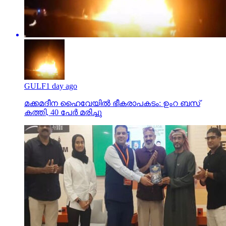
GULF
1 day ago
മക്കമദീന ഹൈവേയില്‍ ഭീകരാപകടം: ഉംറ ബസ്
കത്തി, 40 പേര്‍ മരിച്ചു