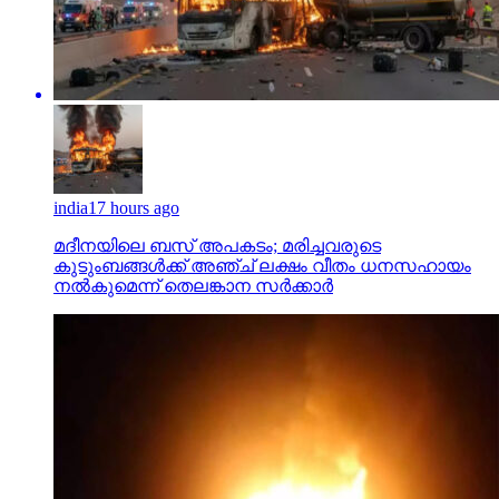
india
17 hours ago
മദീനയിലെ ബസ് അപകടം; മരിച്ചവരുടെ
കുടുംബങ്ങള്‍ക്ക് അഞ്ച് ലക്ഷം വീതം ധനസഹായം
നല്‍കുമെന്ന് തെലങ്കാന സര്‍ക്കാര്‍