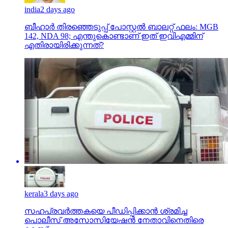
india
2 days ago
ബീഹാർ തിരഞ്ഞെടുപ്പ് പോസ്റ്റൽ ബാലറ്റ് ഫലം: MGB
142, NDA 98; എന്തുകൊണ്ടാണ് ഇത് ഇവിഎമ്മിന്
എതിരായിരിക്കുന്നത്?
kerala
3 days ago
സഹപ്രവര്‍ത്തകയെ പീഡിപ്പിക്കാന്‍ ശ്രമിച്ച
പൊലീസ് അസോസിയേഷന്‍ നേതാവിനെതിരെ