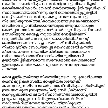
സംവിധായകന്‍ വിഎം വിനുവിന്റെ വോട്ട് നിഷേധിച്ചത്.
കോഴിക്കോട് കോര്‍പറേഷന്‍ തെരഞ്ഞെടുപ്പില്‍ യുഡിഎഫ്
സ്ഥാനാര്‍ത്ഥിയാണ് വിനു. മുന്‍ തെരഞ്ഞെടുപ്പുകളില്‍
വോട്ട് ചെയ്ത വിനുവിനും കുടുംബത്തിനും വോട്ട്
നിഷേധിക്കുന്നത് മൗലികാവകാശങ്ങളുടെ ലംഘനമാണ്.
അധികാര ദുര്‍വിനിയോഗത്തിലൂടെ തിരുവനന്തപുരം
കോര്‍പ്പറേഷനിലെ മുട്ടട വാര്‍ഡില്‍ യുഡിഎഫിന് വേണ്ടി
മത്സരിക്കുന്ന വൈഷ്ണ സുരേഷിന് വോട്ടില്ലെന്ന്
വരുത്തിതീര്‍ത്ത് അവരുടെ സ്ഥാനാര്‍ത്ഥിത്വം റദ്ദ്
ചെയ്യാനാണ് സിപിഎം ശ്രമിച്ചത്. സിപിഎമ്മിന്റെ
നീചരാഷ്ട്രീയം ബോധ്യപ്പെട്ട ഹൈക്കോടതി,കനത്ത
പ്രഹരം നല്‍കി നടത്തിയ നിരീക്ഷണം അങ്ങേയറ്റം
സ്വാഗതാര്‍ഹമാണ്.ജനാധിപത്യ മൂല്യങ്ങള്‍
ഉയര്‍ത്തിപ്പിടിക്കണമെന്ന സന്ദേശമാണ് ഹൈക്കോടതി
ഇതിലൂടെ നല്‍കിയതെന്നും കെസി വേണുഗോപാല്‍
പറഞ്ഞു.
വൈഷ്ണയ്‌ക്കെതിരായ നീക്കത്തിലൂടെ ചെറുപ്പക്കാരികളായ
പെണ്‍കുട്ടികള്‍ സജീവ രാഷ്ട്രീയരംഗത്തേക്ക്
കടന്നുവരുന്നതിനെ തടയിടാനാണ് സിപിഎം പരിശ്രമിച്ചത്.
ഇത് അവരുടെ ഇരട്ടത്താപ്പിന്റെ നേര്‍ച്ചിത്രമാണ്.
ചെറുപ്പക്കാരിയെ മേയര്‍ സ്ഥാനത്ത് അവരോധിച്ചതില്‍
ഊറ്റം കൊള്ളുന്ന സിപിഎമ്മാണ് കോണ്‍ഗ്രസ്
സ്ഥാനാര്‍ഥിക്ക് നേരെ ജനാധിപത്യവിരുദ്ധത
അഴിച്ചുവിട്ടതെന്നും വേണുഗോപാല്‍ പരിഹസിച്ചു.