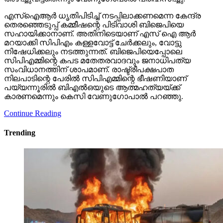
എസ്‌ഐആര്‍ ധൃതിപിടിച്ച് നടപ്പിലാക്കണമെന്ന കേന്ദ്ര
തെരഞ്ഞെടുപ്പ് കമ്മീഷന്റെ പിടിവാശി ബിജെപിയെ
സഹായിക്കാനാണ്. അതിനിടെയാണ് എസ് ഐ ആര്‍
മറയാക്കി സിപിഎം കള്ളവോട്ട് ചേര്‍ക്കലും, വോട്ടു
നിഷേധിക്കലും നടത്തുന്നത്. ബിജെപിയെപ്പോലെ
സിപിഎമ്മിന്റെ കപട മതേതരവാദവും ജനാധിപത്യ
സംവിധാനത്തിന് ശാപമാണ്. രാഷ്ട്രീപക്ഷപാത
നിലപാടിന്റെ പേരില്‍ സിപിഎമ്മിന്റെ ഭീഷണിയാണ്
പയ്യന്നൂരില്‍ ബിഎല്‍ഒയുടെ ആത്മഹത്യയ്ക്ക്
കാരണമെന്നും കെസി വേണുഗോപാല്‍ പറഞ്ഞു.
Continue Reading
Trending