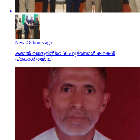
News
18 hours ago
കമാൽ വരദൂരിൻ്റെ 50 ഫുട്ബോൾ കഥകൾ
പ്രകാശിതമായി