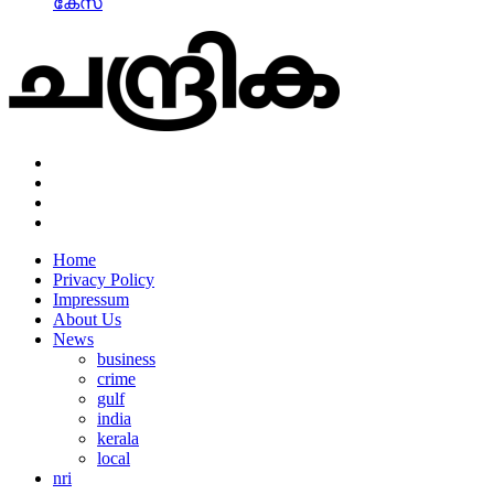
കേസ്
Home
Privacy Policy
Impressum
About Us
News
business
crime
gulf
india
kerala
local
nri