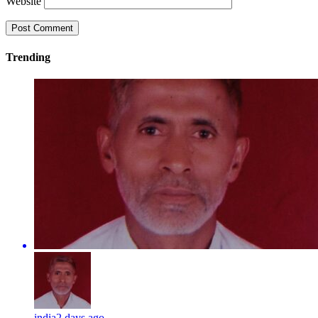
Website
Trending
india
2 days ago