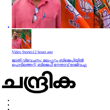
Video Stories
12 hours ago
ജാതി വിവേചനം; മലപ്പുറം ബിജെപിയില്‍
പൊട്ടിത്തെറി, ബിജെപി നേതാവ് രാജിവച്ചു