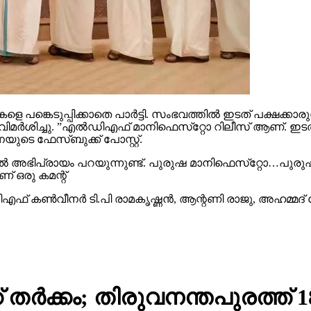
ങ്കെടുപ്പിക്കാതെ പാര്‍ട്ടി. സംഭവത്തില്‍ ഇടത് പക്ഷക്കാരു
‍ശിച്ചു. ”എല്‍ഡിഎഫ് മാനിഫെസ്‌റ്റോ റിലീസ് ആണ്. ഇടത് പക്
യുടെ ഫേസ്ബുക്ക് പോസ്റ്റ്.
ല്‍ അഭിപ്രായം പറയുന്നുണ്ട്. പുരുഷ മാനിഫെസ്‌റ്റോ…പുരുഷന
് ഒരു കമന്റ്
ഫ് കണ്‍വീനര്‍ ടി.പി രാമകൃഷ്ണന്‍, ആന്റണി രാജു, അഹമ്മദ്
 തര്‍ക്കം; തിരുവനന്തപുരത്ത് 18 