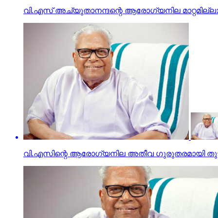
വി.എസ് അച്യുതാനന്ദന്റെ ആരോഗ്യനില മാറ്റമില്ലാ
വി.എസിന്റെ ആരോഗ്യനില അതീവ ഗുരുതരമായി തുട