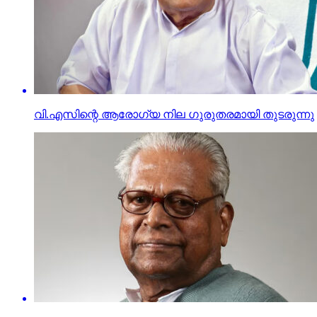
വി.എസിന്റെ ആരോഗ്യ നില ഗുരുതരമായി തുടരുന്നു