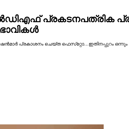
 എല്‍ഡിഎഫ് പ്രകടനപത്രിക പ്
ുഭാവികൾ
ഷന്‍മാര്‍ പ്രകാശനം ചെയ്ത ഫെസ്‌റ്റോ…ഇതിനപ്പുറം ഒന്നും പ