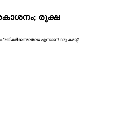
രകാശനം; രൂക്ഷ
്രതീക്ഷിക്കണ്ടല്ലോ എന്നാണ് ഒരു കമന്റ്