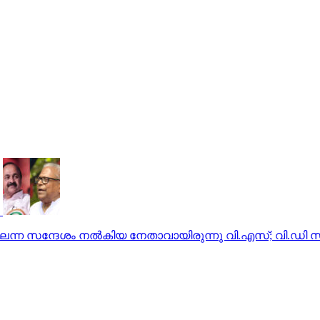
്ലെന്ന സന്ദേശം നല്‍കിയ നേതാവായിരുന്നു വി.എസ്; വി.ഡി 