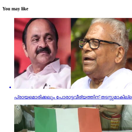
You may like
പ്രായമൊരിക്കലും പോരാട്ടവീര്യത്തിന് തടസ്സമാകില