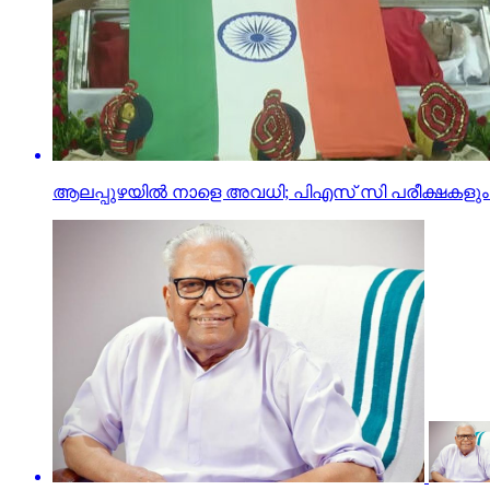
ആലപ്പുഴയിൽ നാളെ അവധി; പിഎസ് സി പരീക്ഷകളും മാ