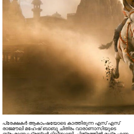
പ്രേക്ഷകർ ആകാംഷയോടെ കാത്തിരുന്ന എസ് എസ്
രാജമൗലി മഹേഷ് ബാബു ചിത്രം വാരാണാസിയുടെ
ബ്രഹ്മാണ്ഡ ട്രയ്ലർ റിലീസായി. ചിത്രത്തിൽ രുദ്ര എന്ന