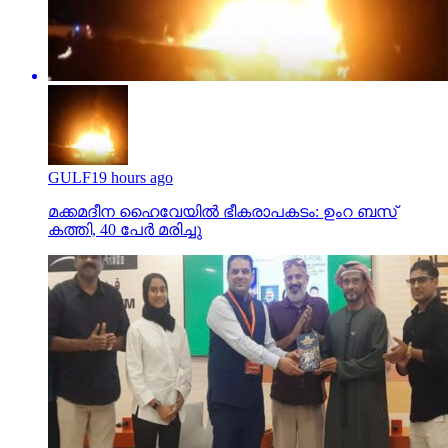
GULF
19 hours ago
മക്കമദീന ഹൈവേയില്‍ ഭീകരാപകടം: ഉംറ ബസ്
കത്തി, 40 പേര്‍ മരിച്ചു