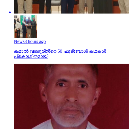
News
8 hours ago
കമാൽ വരദൂരിൻ്റെ 50 ഫുട്ബോൾ കഥകൾ
പ്രകാശിതമായി