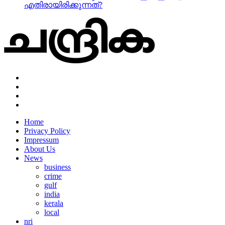
എതിരായിരിക്കുന്നത്?
Home
Privacy Policy
Impressum
About Us
News
business
crime
gulf
india
kerala
local
nri