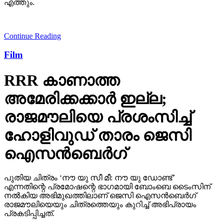
എത്തും.
Continue Reading
Film
RRR കാണാത്ത
അമേരിക്കക്കാര്‍ ഇല്ല;
രാജമൗലിയെ പ്രശംസിച്ച്
ഹോളിവുഡ് താരം ജെസി
ഐസന്‍ബെര്‍ഗ്
പുതിയ ചിത്രം ‘നൗ യു സീ മീ: നൗ യു ഡോണ്ട്’
എന്നതിന്റെ പ്രമോഷന്റെ ഭാഗമായി ബോംബെ ടൈംസിന്
നല്‍കിയ അഭിമുഖത്തിലാണ് ജെസി ഐസന്‍ബെര്‍ഗ്
രാജമൗലിയെയും ചിത്രത്തെയും കുറിച്ച് അഭിപ്രായം
പ്രകടിപ്പിച്ചത്.