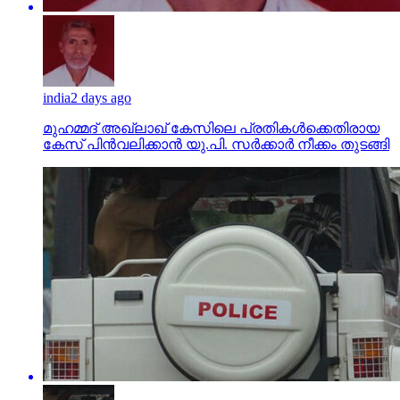
india
2 days ago
മുഹമ്മദ് അഖ്‌ലാഖ് കേസിലെ പ്രതികള്‍ക്കെതിരായ
കേസ് പിന്‍വലിക്കാന്‍ യു.പി. സര്‍ക്കാര്‍ നീക്കം തുടങ്ങി