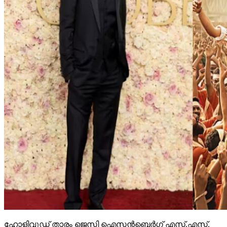
ഹോളിവുഡ് താരം ജെസി ഐസന്‍ബെര്‍ഗ് എസ്.എസ്.