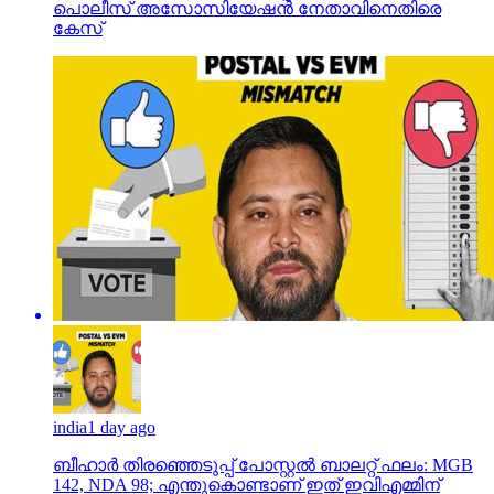
പൊലീസ് അസോസിയേഷന്‍ നേതാവിനെതിരെ
കേസ്
india
1 day ago
ബീഹാർ തിരഞ്ഞെടുപ്പ് പോസ്റ്റൽ ബാലറ്റ് ഫലം: MGB
142, NDA 98; എന്തുകൊണ്ടാണ് ഇത് ഇവിഎമ്മിന്