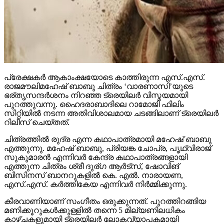
പ്രേക്ഷകര്‍ ആകാംക്ഷയോടെ കാത്തിരുന്ന എസ്.എസ്.
രാജമൗലിമഹേഷ് ബാബു ചിത്രം ‘വാരണാസി’യുടെ
ഭര്തൃസന്ദര്‍ശനം നിറഞ്ഞ ട്രെയിലര്‍ വിസ്മയമായി
പുറത്തുവന്നു. ഹൈദരാബാദിലെ റാമോജി ഫിലിം
സിറ്റിയില്‍ നടന്ന അതിവിശാലമായ ചടങ്ങിലാണ് ട്രെയിലര്‍
റിലീസ് ചെയ്തത്.
ചിത്രത്തില്‍ രുദ്ര എന്ന കഥാപാത്രമായി മഹേഷ് ബാബു
എത്തുന്നു. മഹേഷ് ബാബു, പ്രിയങ്ക ചോപ്ര, പൃഥ്വിരാജ്
സുകുമാരന്‍ എന്നിവര്‍ കേന്ദ്ര കഥാപാത്രങ്ങളായി
എത്തുന്ന ചിത്രം ശ്രീ ദുര്ഗ ആര്‍ട്‌സ്, ഷോവിങ്
ബിസിനസ് ബാനറുകളില്‍ കെ. എല്‍. നാരായണ,
എസ്.എസ്. കര്‍ത്തികേയ എന്നിവര്‍ നിര്‍മ്മിക്കുന്നു.
കീരവാണിയാണ് സംഗീതം ഒരുക്കുന്നത്. പുറത്തിറങ്ങിയ
മണിക്കൂറുകള്‍ക്കുള്ളില്‍ തന്നെ 5 മില്യണിലധികം
കാഴ്ചകളുമായി ട്രെയിലര്‍ ലോകവ്യാപകമായി