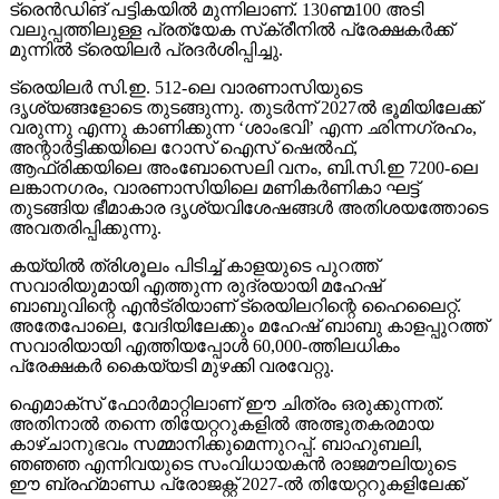
ട്രെന്‍ഡിങ് പട്ടികയില്‍ മുന്നിലാണ്. 130ണ്മ100 അടി
വലുപ്പത്തിലുള്ള പ്രത്യേക സ്‌ക്രീനില്‍ പ്രേക്ഷകര്‍ക്ക്
മുന്നില്‍ ട്രെയിലര്‍ പ്രദര്‍ശിപ്പിച്ചു.
ട്രെയിലര്‍ സി.ഇ. 512-ലെ വാരണാസിയുടെ
ദൃശ്യങ്ങളോടെ തുടങ്ങുന്നു. തുടര്‍ന്ന് 2027ല്‍ ഭൂമിയിലേക്ക്
വരുന്നു എന്നു കാണിക്കുന്ന ‘ശാംഭവി’ എന്ന ഛിന്നഗ്രഹം,
അന്റാര്‍ട്ടിക്കയിലെ റോസ് ഐസ് ഷെല്‍ഫ്,
ആഫ്രിക്കയിലെ അംബോസെലി വനം, ബി.സി.ഇ 7200-ലെ
ലങ്കാനഗരം, വാരണാസിയിലെ മണികര്‍ണികാ ഘട്ട്
തുടങ്ങിയ ഭീമാകാര ദൃശ്യവിശേഷങ്ങള്‍ അതിശയത്തോടെ
അവതരിപ്പിക്കുന്നു.
കയ്യില്‍ ത്രിശൂലം പിടിച്ച് കാളയുടെ പുറത്ത്
സവാരിയുമായി എത്തുന്ന രുദ്രയായി മഹേഷ്
ബാബുവിന്റെ എന്‍ട്രിയാണ് ട്രെയിലറിന്റെ ഹൈലൈറ്റ്.
അതേപോലെ, വേദിയിലേക്കും മഹേഷ് ബാബു കാളപ്പുറത്ത്
സവാരിയായി എത്തിയപ്പോള്‍ 60,000-ത്തിലധികം
പ്രേക്ഷകര്‍ കൈയ്യടി മുഴക്കി വരവേറ്റു.
ഐമാക്‌സ് ഫോര്‍മാറ്റിലാണ് ഈ ചിത്രം ഒരുക്കുന്നത്.
അതിനാല്‍ തന്നെ തിയേറ്ററുകളില്‍ അത്ഭുതകരമായ
കാഴ്ചാനുഭവം സമ്മാനിക്കുമെന്നുറപ്പ്. ബാഹുബലി,
ഞഞഞ എന്നിവയുടെ സംവിധായകന്‍ രാജമൗലിയുടെ
ഈ ബ്രഹ്‌മാണ്ഡ പ്രോജക്റ്റ് 2027-ല്‍ തിയേറ്ററുകളിലേക്ക്