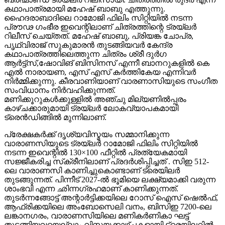
കഥാപാത്രമായി മഹേഷ് ബാബു എത്തുന്നു.
ഹൈദരാബാദിലെ റാമോജി ഫിലിം സിറ്റിയിൽ നടന്ന
പ്രൗഢ ഗംഭീര ഇവെന്റിലാണ് ചിത്രത്തിന്റെ ട്രയ്ലർ
റിലീസ് ചെയ്തത്. മഹേഷ് ബാബു, പ്രിയങ്ക ചോപ്ര,
പൃഥ്വിരാജ് സുകുമാരൻ തുടങ്ങിയവർ കേന്ദ്ര
കഥാപാത്രത്തിലെത്തുന്ന ചിത്രം ശ്രീ ദുർഗ
ആർട്ട്സ്,ഷോവിങ് ബിസിനസ് എന്നീ ബാനറുകളിൽ കെ
എൽ നാരായണ, എസ് എസ് കർത്തികേയ എന്നിവർ
നിർമ്മിക്കുന്നു. കീരവാണിയാണ് വാരണാസിയുടെ സംഗീത
സംവിധാനം നിർവഹിക്കുന്നത്.
മണിക്കൂറുകൾക്കുള്ളിൽ അഞ്ചു മില്യണിൽപ്പരം
കാഴ്ചക്കാരുമായി ട്രയ്ലർ ലോകവ്യാപകമായി
ട്രെൻഡിങ്ങിൽ മുന്നിലാണ്.
പ്രേക്ഷകർക്ക് ദൃശ്യവിസ്മയം സമ്മാനിക്കുന്ന
വാരാണസിയുടെ ട്രയ്ലർ റാമോജി ഫിലിം സിറ്റിയിൽ
നടന്ന ഇവെന്റിൽ 130×100 ഫീറ്റിൽ പ്രത്യേകമായി
സജ്ജീകരിച്ച സ്‌ക്രീനിലാണ് പ്രദർശിപ്പിച്ചത് . സിഇ 512-
ലെ വാരാണസി കാണിച്ചുകൊണ്ടാണ് ട്രെയിലര്‍
തുടങ്ങുന്നത്. പിന്നീട് 2027-ല്‍ ഭൂമിയെ ലക്ഷ്യമാക്കി വരുന്ന
ശാംഭവി എന്ന ഛിന്നഗ്രഹമാണ് കാണിക്കുന്നത്.
തുടര്‍ന്നങ്ങോട്ട് അന്റാര്‍ട്ടിക്കയിലെ റോസ് ഐസ് ഷെല്‍ഫ്,
ആഫ്രിക്കയിലെ അംബോസെലി വനം, ബിസിഇ 7200-ലെ
ലങ്കാനഗരം, വാരാണസിയിലെ മണികര്‍ണികാ ഘട്ട്
തുടങ്ങിയവയെല്ലാം വിസ്മയക്കാഴ്ചകളായി ട്രെയിലറില്‍