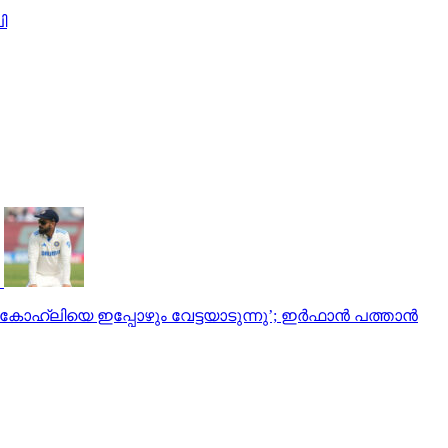
ി
കോഹ്‌ലിയെ ഇപ്പോഴും വേട്ടയാടുന്നു’; ഇർഫാൻ പത്താൻ