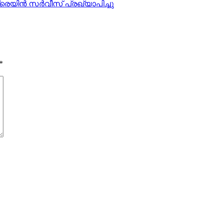
യിന്‍ സര്‍വീസ് പ്രഖ്യാപിച്ചു
*