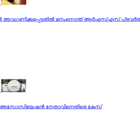
തില്‍ അവഗണിക്കപ്പെട്ടതില്‍ മനംനൊന്ത് ആര്‍എസ്എസ് പ്രവര
ൊലീസ് അസോസിയേഷന്‍ നേതാവിനെതിരെ കേസ്