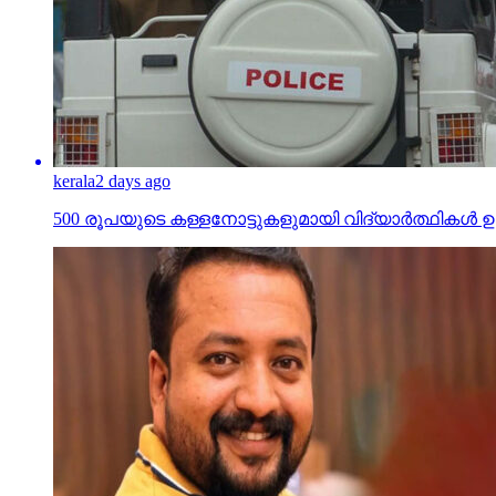
kerala
2 days ago
500 രൂപയുടെ കള്ളനോട്ടുകളുമായി വിദ്യാര്‍ത്ഥികള്‍ ഉള