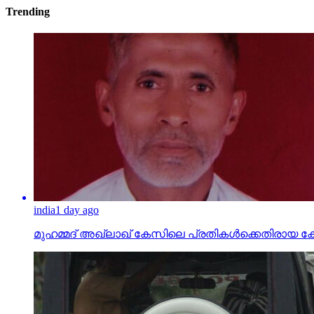
Trending
india
1 day ago
മുഹമ്മദ് അഖ്‌ലാഖ് കേസിലെ പ്രതികള്‍ക്കെതിരായ കേസ് പ