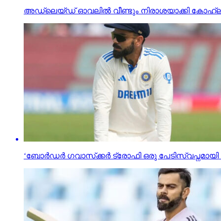
അഡ്ലെയ്ഡ് ഓവലില്‍ വീണ്ടും നിരാശയാക്കി കോഹ്ല
‘ബോർഡർ ഗവാസ്‌ക്കർ ട്രോഫി ഒരു പേടിസ്വപ്നമായി 