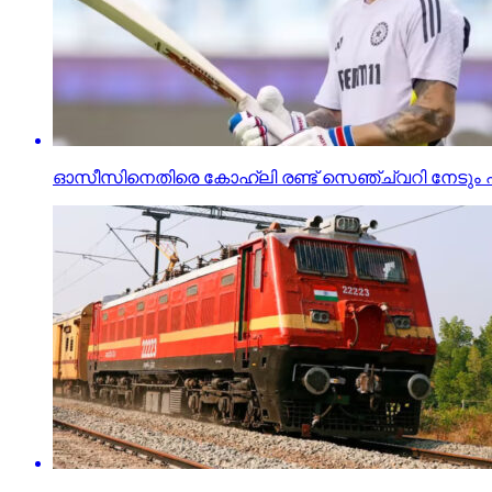
ഓസീസിനെതിരെ കോഹ്ലി രണ്ട് സെഞ്ച്വറി നേടും പ്