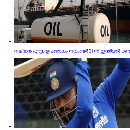
റഷ്യന്‍ എണ്ണ ഉപരോധം നവംബര്‍ 21ന്; ഇന്ത്യന്‍ കമ