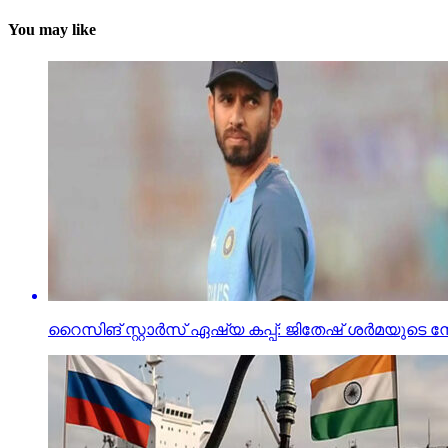
You may like
റൈസിങ് സ്റ്റാര്‍സ് ഏഷ്യ കപ്പ്: ജിതേഷ് ശര്‍മയുടെ നേ