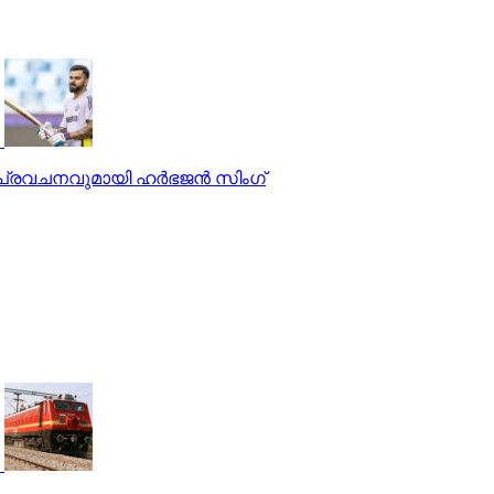
രവചനവുമായി ഹര്‍ഭജന്‍ സിംഗ്