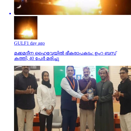
GULF
1 day ago
മക്കമദീന ഹൈവേയില്‍ ഭീകരാപകടം: ഉംറ ബസ്
കത്തി, 40 പേര്‍ മരിച്ചു