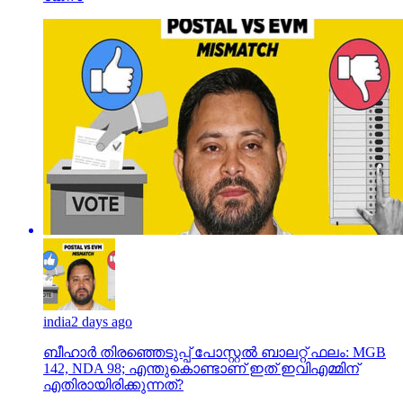
india
2 days ago
ബീഹാർ തിരഞ്ഞെടുപ്പ് പോസ്റ്റൽ ബാലറ്റ് ഫലം: MGB
142, NDA 98; എന്തുകൊണ്ടാണ് ഇത് ഇവിഎമ്മിന്
എതിരായിരിക്കുന്നത്?