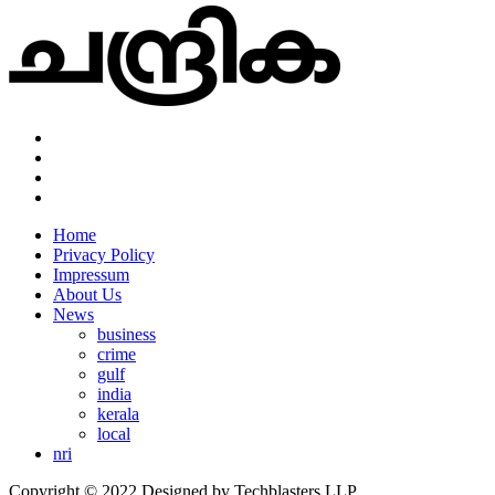
Home
Privacy Policy
Impressum
About Us
News
business
crime
gulf
india
kerala
local
nri
Copyright © 2022 Designed by Techblasters LLP