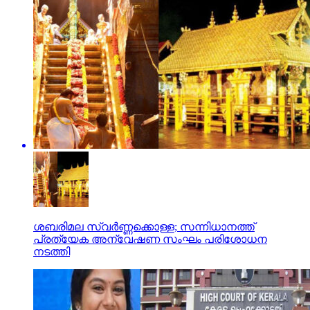
ശബരിമല സ്വര്‍ണ്ണക്കൊള്ള; സന്നിധാനത്ത്
പ്രത്യേക അന്വേഷണ സംഘം പരിശോധന
നടത്തി