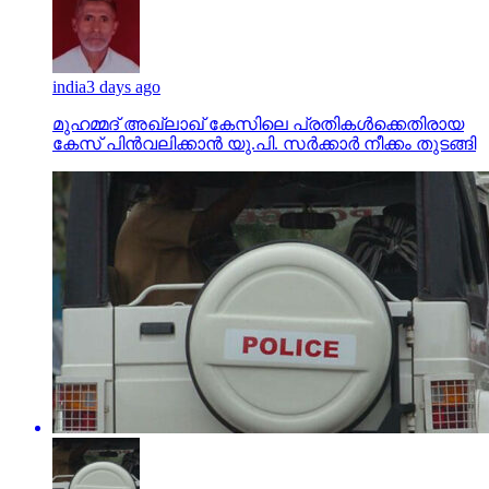
india
3 days ago
മുഹമ്മദ് അഖ്‌ലാഖ് കേസിലെ പ്രതികള്‍ക്കെതിരായ
കേസ് പിന്‍വലിക്കാന്‍ യു.പി. സര്‍ക്കാര്‍ നീക്കം തുടങ്ങി