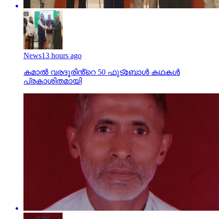
News
13 hours ago
കമാൽ വരദൂരിൻ്റെ 50 ഫുട്ബോൾ കഥകൾ
പ്രകാശിതമായി