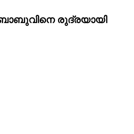
് ബാബുവിനെ രുദ്രയായി