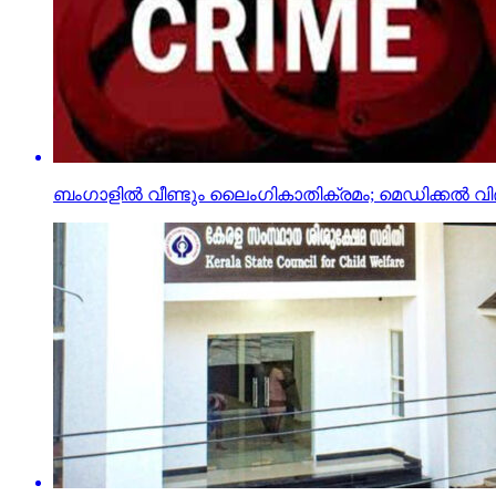
ബംഗാളില്‍ വീണ്ടും ലൈംഗികാതിക്രമം; മെഡിക്കല്‍ വി