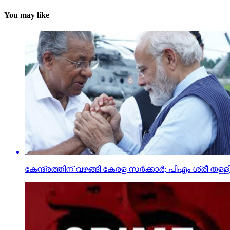
You may like
കേന്ദ്രത്തിന് വഴങ്ങി കേരള സര്‍ക്കാര്‍; പിഎം ശ്രീ തള്