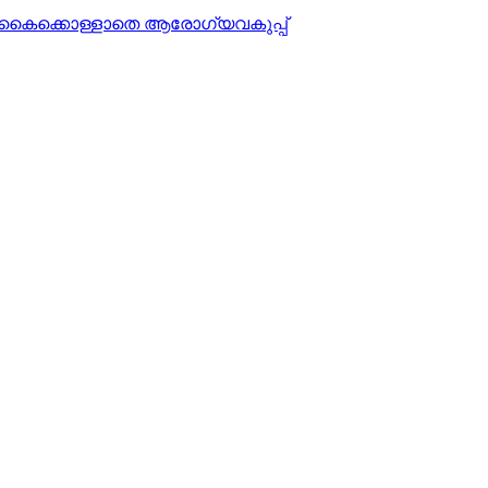
്യം കൈക്കൊള്ളാതെ ആരോഗ്യവകുപ്പ്