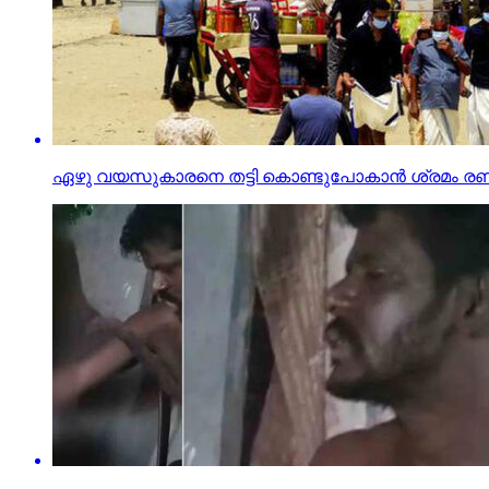
ഏഴു വയസുകാരനെ തട്ടി കൊണ്ടുപോകാന്‍ ശ്രമം രണ്ട്