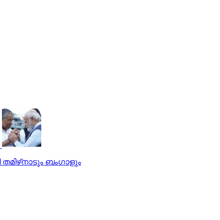
ളി തമിഴ്‌നാടും ബംഗാളും