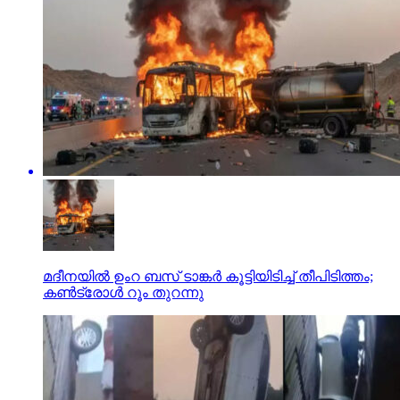
മദീനയില്‍ ഉംറ ബസ് ടാങ്കര്‍ കൂട്ടിയിടിച്ച് തീപിടിത്തം;
കണ്‍ട്രോള്‍ റൂം തുറന്നു