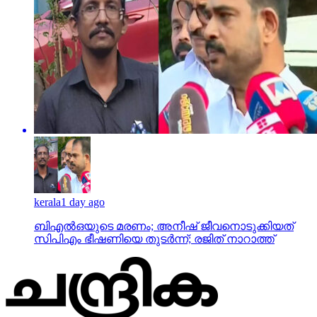
kerala
1 day ago
ബിഎല്‍ഒയുടെ മരണം; അനീഷ് ജീവനൊടുക്കിയത്
സിപിഎം ഭീഷണിയെ തുടര്‍ന്ന്; രജിത് നാറാത്ത്