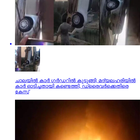
ചാലയിൽ കാർ ഗർഡറിൽ കുടുങ്ങി; മദ്യലഹരിയിൽ
കാർ ഓടിച്ചതായി കണ്ടെത്തി, ഡ്രൈവർക്കെതിരെ
കേസ്