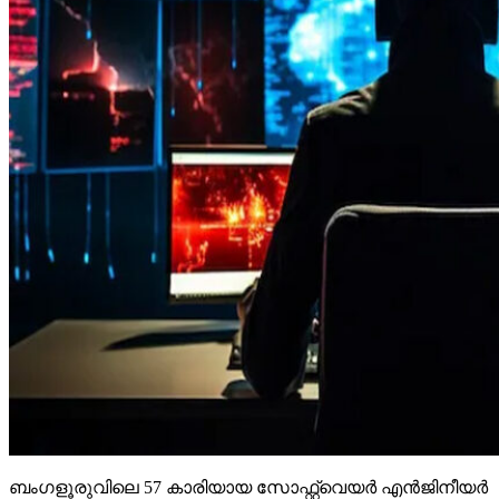
ബംഗളൂരുവിലെ 57 കാരിയായ സോഫ്റ്റ്വെയര്‍ എന്‍ജിനീയര്‍