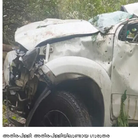
അതിരപ്പിള്ളി: അതിരപ്പിള്ളിയിലുണ്ടായ ഗുരുതര