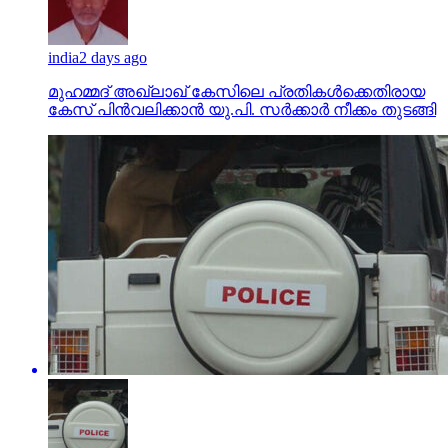
india
2 days ago
മുഹമ്മദ് അഖ്‌ലാഖ് കേസിലെ പ്രതികള്‍ക്കെതിരായ
കേസ് പിന്‍വലിക്കാന്‍ യു.പി. സര്‍ക്കാര്‍ നീക്കം തുടങ്ങി