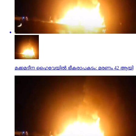
മക്കമദീന ഹൈവേയില്‍ ഭീകരാപകടം: മരണം 42 ആയി