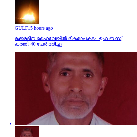
GULF
15 hours ago
മക്കമദീന ഹൈവേയില്‍ ഭീകരാപകടം: ഉംറ ബസ്
കത്തി, 40 പേര്‍ മരിച്ചു