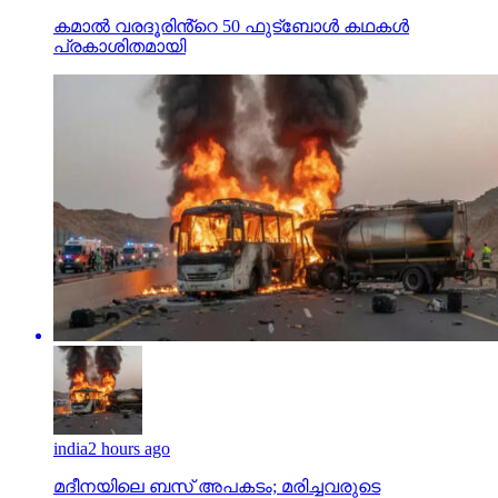
കമാൽ വരദൂരിൻ്റെ 50 ഫുട്ബോൾ കഥകൾ
പ്രകാശിതമായി
india
2 hours ago
മദീനയിലെ ബസ് അപകടം; മരിച്ചവരുടെ