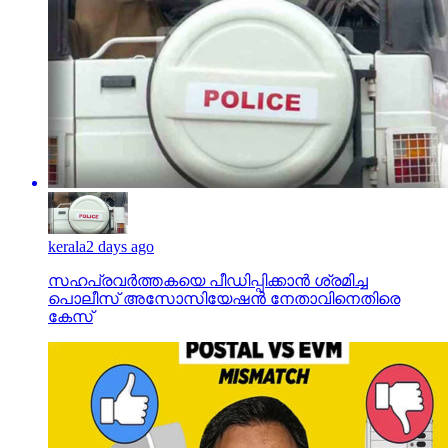
kerala
2 days ago
സഹപ്രവര്‍ത്തകയെ പീഡിപ്പിക്കാന്‍ ശ്രമിച്ച
പൊലീസ് അസോസിയേഷന്‍ നേതാവിനെതിരെ
കേസ്