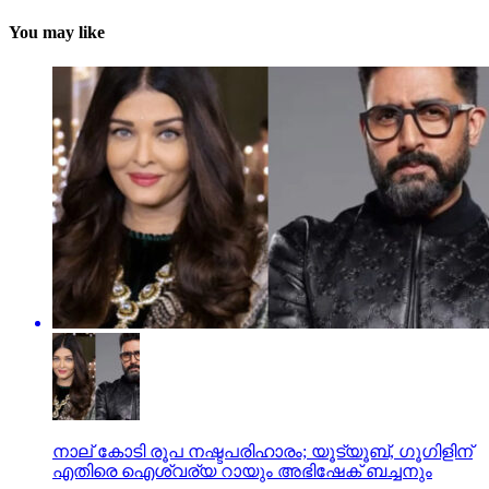
You may like
നാല് കോടി രൂപ നഷ്ടപരിഹാരം; യൂട്യൂബ്, ഗൂഗിളിന്
എതിരെ ഐശ്വര്യ റായും അഭിഷേക് ബച്ചനും