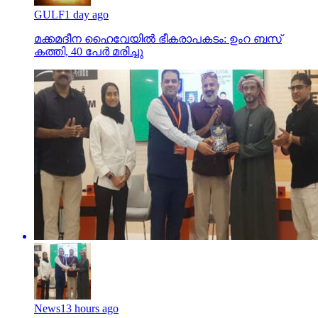
GULF
1 day ago
മക്കമദീന ഹൈവേയില്‍ ഭീകരാപകടം: ഉംറ ബസ്
കത്തി, 40 പേര്‍ മരിച്ചു
News
13 hours ago