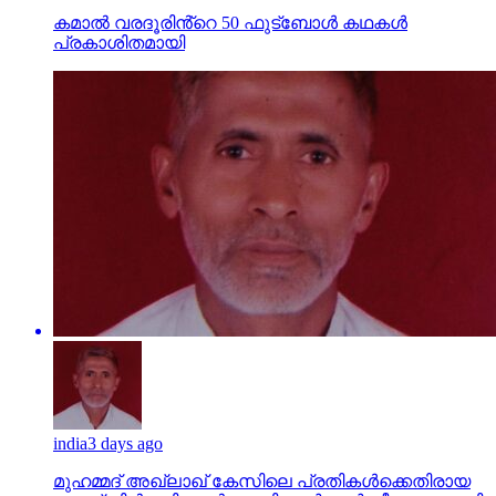
കമാൽ വരദൂരിൻ്റെ 50 ഫുട്ബോൾ കഥകൾ
പ്രകാശിതമായി
india
3 days ago
മുഹമ്മദ് അഖ്‌ലാഖ് കേസിലെ പ്രതികള്‍ക്കെതിരായ