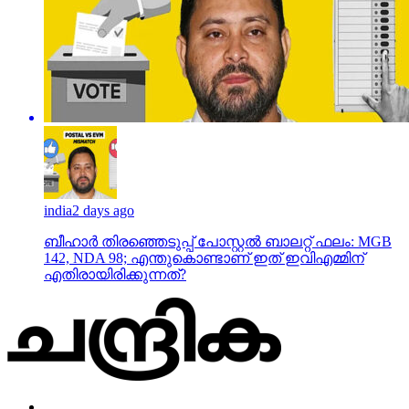
india
2 days ago
ബീഹാർ തിരഞ്ഞെടുപ്പ് പോസ്റ്റൽ ബാലറ്റ് ഫലം: MGB
142, NDA 98; എന്തുകൊണ്ടാണ് ഇത് ഇവിഎമ്മിന്
എതിരായിരിക്കുന്നത്?