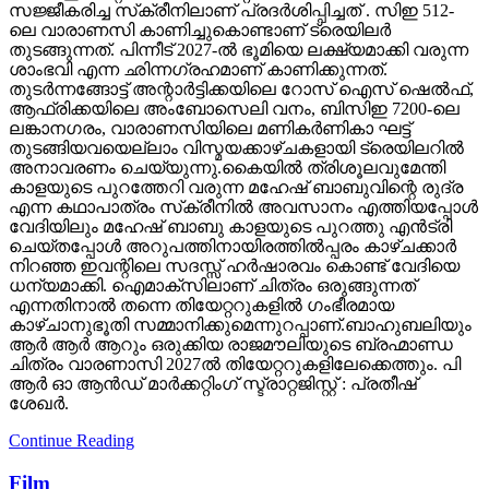
സജ്ജീകരിച്ച സ്‌ക്രീനിലാണ് പ്രദർശിപ്പിച്ചത് . സിഇ 512-
ലെ വാരാണസി കാണിച്ചുകൊണ്ടാണ് ട്രെയിലര്‍
തുടങ്ങുന്നത്. പിന്നീട് 2027-ല്‍ ഭൂമിയെ ലക്ഷ്യമാക്കി വരുന്ന
ശാംഭവി എന്ന ഛിന്നഗ്രഹമാണ് കാണിക്കുന്നത്.
തുടര്‍ന്നങ്ങോട്ട് അന്റാര്‍ട്ടിക്കയിലെ റോസ് ഐസ് ഷെല്‍ഫ്,
ആഫ്രിക്കയിലെ അംബോസെലി വനം, ബിസിഇ 7200-ലെ
ലങ്കാനഗരം, വാരാണസിയിലെ മണികര്‍ണികാ ഘട്ട്
തുടങ്ങിയവയെല്ലാം വിസ്മയക്കാഴ്ചകളായി ട്രെയിലറില്‍
അനാവരണം ചെയ്യുന്നു.കൈയില്‍ ത്രിശൂലവുമേന്തി
കാളയുടെ പുറത്തേറി വരുന്ന മഹേഷ് ബാബുവിന്റെ രുദ്ര
എന്ന കഥാപാത്രം സ്‌ക്രീനിൽ അവസാനം എത്തിയപ്പോൾ
വേദിയിലും മഹേഷ് ബാബു കാളയുടെ പുറത്തു എൻട്രി
ചെയ്തപ്പോൾ അറുപത്തിനായിരത്തിൽപ്പരം കാഴ്ചക്കാർ
നിറഞ്ഞ ഇവന്റിലെ സദസ്സ് ഹർഷാരവം കൊണ്ട് വേദിയെ
ധന്യമാക്കി. ഐമാക്‌സിലാണ് ചിത്രം ഒരുങ്ങുന്നത്
എന്നതിനാല്‍ തന്നെ തിയേറ്ററുകളില്‍ ഗംഭീരമായ
കാഴ്ചാനുഭൂതി സമ്മാനിക്കുമെന്നുറപ്പാണ്.ബാഹുബലിയും
ആർ ആർ ആറും ഒരുക്കിയ രാജമൗലിയുടെ ബ്രഹ്മാണ്ഡ
ചിത്രം വാരണാസി 2027ൽ തിയേറ്ററുകളിലേക്കെത്തും. പി
ആർ ഓ ആൻഡ് മാർക്കറ്റിംഗ് സ്ട്രാറ്റജിസ്റ്റ് : പ്രതീഷ്
ശേഖർ.
Continue Reading
Film