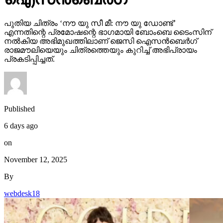
പുതിയ ചിത്രം ‘നൗ യു സീ മീ: നൗ യു ഡോണ്ട്’
എന്നതിന്റെ പ്രമോഷന്റെ ഭാഗമായി ബോംബെ ടൈംസിന്
നല്‍കിയ അഭിമുഖത്തിലാണ് ജെസി ഐസന്‍ബെര്‍ഗ്
രാജമൗലിയെയും ചിത്രത്തെയും കുറിച്ച് അഭിപ്രായം
പ്രകടിപ്പിച്ചത്.
Published
6 days ago
on
November 12, 2025
By
webdesk18