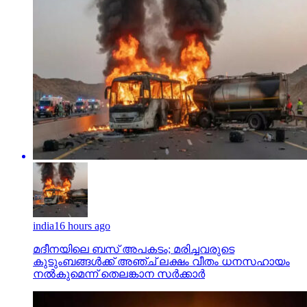
india
16 hours ago
മദീനയിലെ ബസ് അപകടം; മരിച്ചവരുടെ
കുടുംബങ്ങള്‍ക്ക് അഞ്ച് ലക്ഷം വീതം ധനസഹായം
നല്‍കുമെന്ന് തെലങ്കാന സര്‍ക്കാര്‍