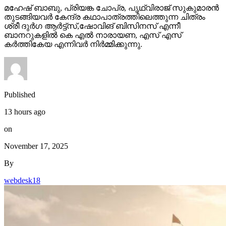
മഹേഷ് ബാബു, പ്രിയങ്ക ചോപ്ര, പൃഥ്വിരാജ് സുകുമാരൻ
തുടങ്ങിയവർ കേന്ദ്ര കഥാപാത്രത്തിലെത്തുന്ന ചിത്രം
ശ്രീ ദുർഗ ആർട്ട്സ്,ഷോവിങ് ബിസിനസ് എന്നീ
ബാനറുകളിൽ കെ എൽ നാരായണ, എസ് എസ്
കർത്തികേയ എന്നിവർ നിർമ്മിക്കുന്നു.
Published
13 hours ago
on
November 17, 2025
By
webdesk18