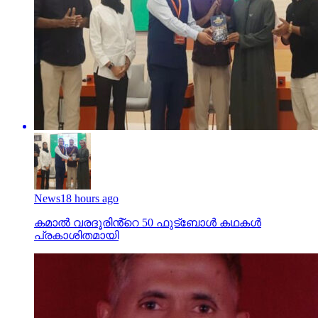
News
18 hours ago
കമാൽ വരദൂരിൻ്റെ 50 ഫുട്ബോൾ കഥകൾ
പ്രകാശിതമായി