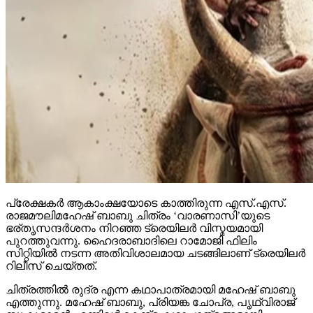
പ്രേക്ഷകര്‍ ആകാംക്ഷയോടെ കാത്തിരുന്ന എസ്.എസ്.
രാജമൗലിമഹേഷ് ബാബു ചിത്രം ‘വാരണാസി’യുടെ
ഭര്തൃസന്ദര്‍ശനം നിറഞ്ഞ ട്രെയിലര്‍ വിസ്മയമായി
പുറത്തുവന്നു. ഹൈദരാബാദിലെ റാമോജി ഫിലിം
സിറ്റിയില്‍ നടന്ന അതിവിശാലമായ ചടങ്ങിലാണ് ട്രെയിലര്‍
റിലീസ് ചെയ്തത്.
ചിത്രത്തില്‍ രുദ്ര എന്ന കഥാപാത്രമായി മഹേഷ് ബാബു
എത്തുന്നു. മഹേഷ് ബാബു, പ്രിയങ്ക ചോപ്ര, പൃഥ്വിരാജ്