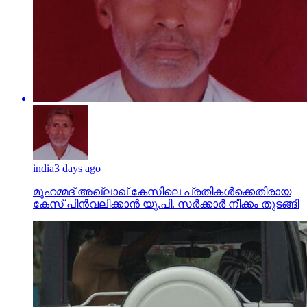
india
3 days ago
മുഹമ്മദ് അഖ്‌ലാഖ് കേസിലെ പ്രതികള്‍ക്കെതിരായ
കേസ് പിന്‍വലിക്കാന്‍ യു.പി. സര്‍ക്കാര്‍ നീക്കം തുടങ്ങി