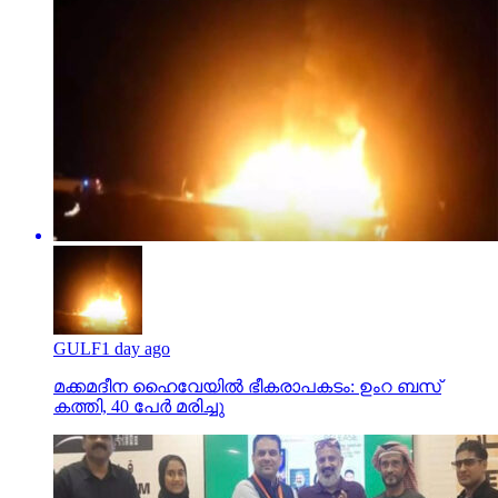
GULF
1 day ago
മക്കമദീന ഹൈവേയില്‍ ഭീകരാപകടം: ഉംറ ബസ്
കത്തി, 40 പേര്‍ മരിച്ചു