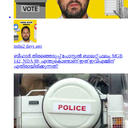
india
2 days ago
ബീഹാർ തിരഞ്ഞെടുപ്പ് പോസ്റ്റൽ ബാലറ്റ് ഫലം: MGB
142, NDA 98; എന്തുകൊണ്ടാണ് ഇത് ഇവിഎമ്മിന്
എതിരായിരിക്കുന്നത്?