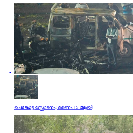
ചെങ്കോട്ട സ്ഫോടനം; മരണം 15 ആയി