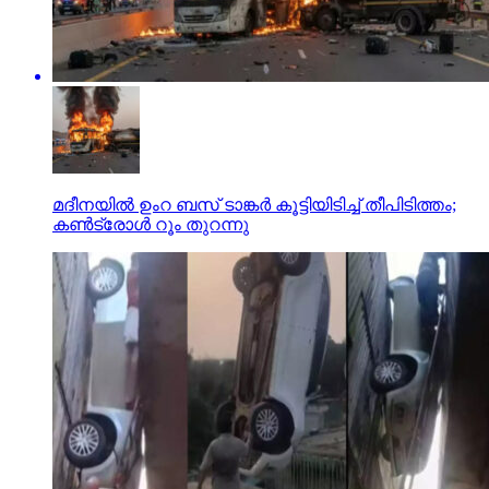
മദീനയില്‍ ഉംറ ബസ് ടാങ്കര്‍ കൂട്ടിയിടിച്ച് തീപിടിത്തം;
കണ്‍ട്രോള്‍ റൂം തുറന്നു