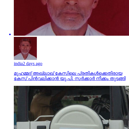
india
2 days ago
മുഹമ്മദ് അഖ്‌ലാഖ് കേസിലെ പ്രതികള്‍ക്കെതിരായ
കേസ് പിന്‍വലിക്കാന്‍ യു.പി. സര്‍ക്കാര്‍ നീക്കം തുടങ്ങി