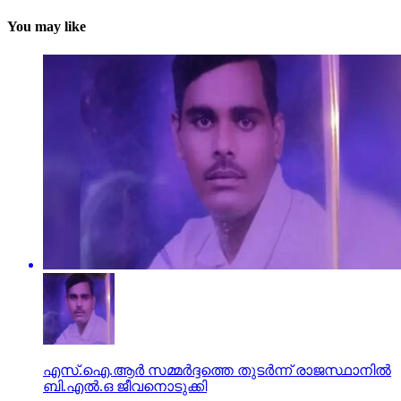
You may like
എസ്.ഐ.ആര്‍ സമ്മര്‍ദ്ദത്തെ തുടര്‍ന്ന് രാജസ്ഥാനില്‍
ബി.എല്‍.ഒ ജീവനൊടുക്കി