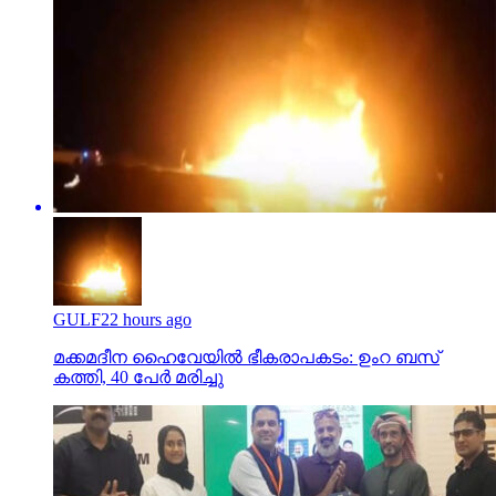
GULF
22 hours ago
മക്കമദീന ഹൈവേയില്‍ ഭീകരാപകടം: ഉംറ ബസ്
കത്തി, 40 പേര്‍ മരിച്ചു