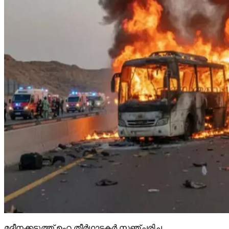
മദീനക്കടുത്ത് ഉംറ തീര്‍ഥാടകര്‍ സഞ്ചരിച്ച