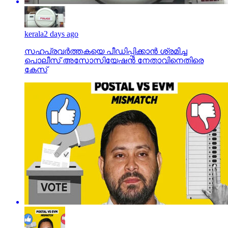
kerala
2 days ago
സഹപ്രവര്‍ത്തകയെ പീഡിപ്പിക്കാന്‍ ശ്രമിച്ച
പൊലീസ് അസോസിയേഷന്‍ നേതാവിനെതിരെ
കേസ്