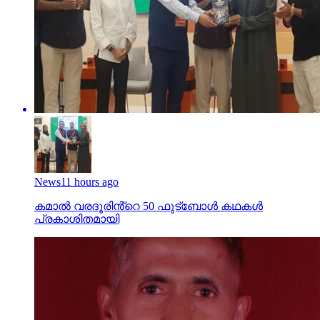
News
11 hours ago
കമാൽ വരദൂരിൻ്റെ 50 ഫുട്ബോൾ കഥകൾ
പ്രകാശിതമായി