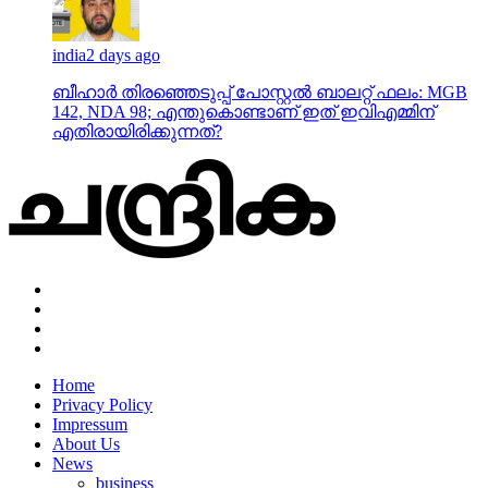
india
2 days ago
ബീഹാർ തിരഞ്ഞെടുപ്പ് പോസ്റ്റൽ ബാലറ്റ് ഫലം: MGB
142, NDA 98; എന്തുകൊണ്ടാണ് ഇത് ഇവിഎമ്മിന്
എതിരായിരിക്കുന്നത്?
Home
Privacy Policy
Impressum
About Us
News
business