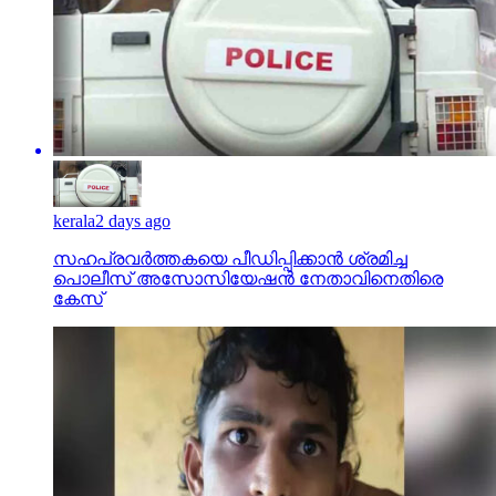
kerala
2 days ago
സഹപ്രവര്‍ത്തകയെ പീഡിപ്പിക്കാന്‍ ശ്രമിച്ച
പൊലീസ് അസോസിയേഷന്‍ നേതാവിനെതിരെ
കേസ്