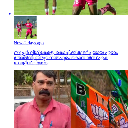
News
2 days ago
സൂപ്പര്‍ ലീഗ് കേരള: കൊച്ചിക്ക് തുടര്‍ച്ചയായ ഏഴാം
തോല്‍വി; തിരുവനന്തപുരം കൊമ്പന്‍സ് ഏക
ഗോളിന് വിജയം