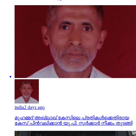
india
2 days ago
മുഹമ്മദ് അഖ്‌ലാഖ് കേസിലെ പ്രതികള്‍ക്കെതിരായ
കേസ് പിന്‍വലിക്കാന്‍ യു.പി. സര്‍ക്കാര്‍ നീക്കം തുടങ്ങി