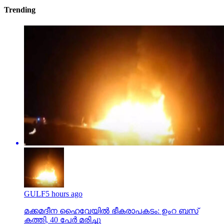
Trending
GULF
5 hours ago
മക്കമദീന ഹൈവേയില്‍ ഭീകരാപകടം: ഉംറ ബസ്
കത്തി, 40 പേര്‍ മരിച്ചു