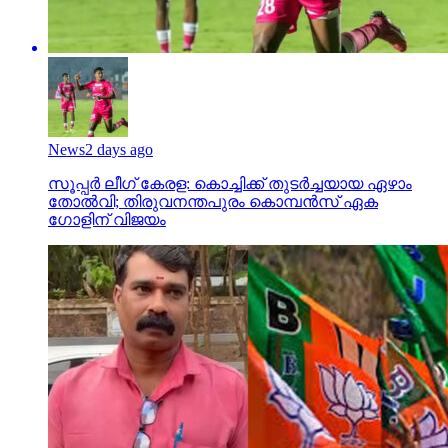
News
2 days ago
സൂപ്പര്‍ ലീഗ് കേരള: കൊച്ചിക്ക് തുടര്‍ച്ചയായ ഏഴാം
തോല്‍വി; തിരുവനന്തപുരം കൊമ്പന്‍സ് ഏക
ഗോളിന് വിജയം