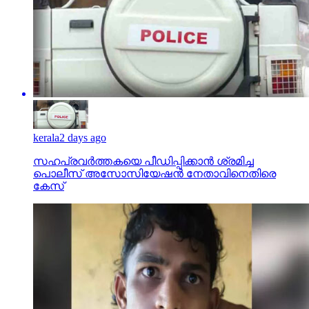
kerala
2 days ago
സഹപ്രവര്‍ത്തകയെ പീഡിപ്പിക്കാന്‍ ശ്രമിച്ച
പൊലീസ് അസോസിയേഷന്‍ നേതാവിനെതിരെ
കേസ്