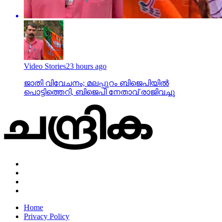
Video Stories
23 hours ago
ജാതി വിവേചനം; മലപ്പുറം ബിജെപിയില്‍
പൊട്ടിത്തെറി, ബിജെപി നേതാവ് രാജിവച്ചു
Home
Privacy Policy