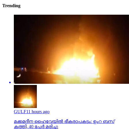
Trending
GULF
11 hours ago
മക്കമദീന ഹൈവേയില്‍ ഭീകരാപകടം: ഉംറ ബസ്
കത്തി, 40 പേര്‍ മരിച്ചു