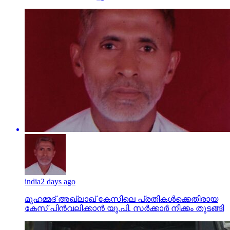
india
2 days ago
മുഹമ്മദ് അഖ്‌ലാഖ് കേസിലെ പ്രതികള്‍ക്കെതിരായ
കേസ് പിന്‍വലിക്കാന്‍ യു.പി. സര്‍ക്കാര്‍ നീക്കം തുടങ്ങി