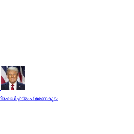
ിഷേധിച്ച് ട്രംപ് ഭരണകൂടം