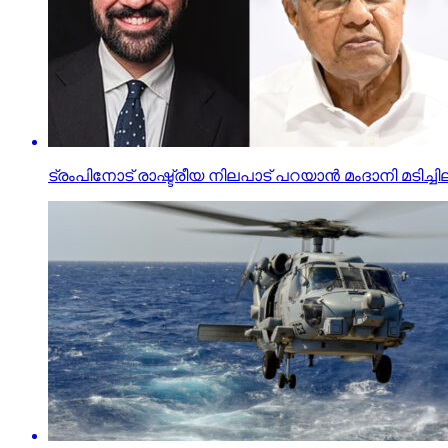
ട്രംപിനോട് രാഷ്ട്രീയ നിലപാട് പറയാന്‍ മംദാനി മടിച്ച