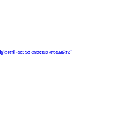
നിട്ടിറങ്ങി -താരാ ടോജോ അലക്‌സ്