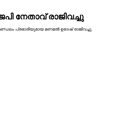
െപി നേതാവ് രാജിവച്ചു
കോട് മണ്ഡലം പ്രഭാരിയുമായ മണമല്‍ ഉദേഷ് രാജിവച്ചു.