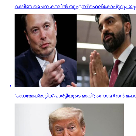
ദക്ഷിണ ചൈന കടലില്‍ യുഎസ് ഹെലികോപ്റ്ററും യുദ്
‘ഡെമോക്രാറ്റിക് പാര്‍ട്ടിയുടെ ഭാവി’; സൊഹ്റാന്‍ മം