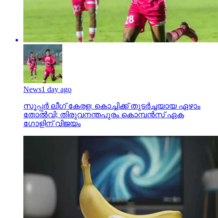
News
1 day ago
സൂപ്പര്‍ ലീഗ് കേരള: കൊച്ചിക്ക് തുടര്‍ച്ചയായ ഏഴാം
തോല്‍വി; തിരുവനന്തപുരം കൊമ്പന്‍സ് ഏക
ഗോളിന് വിജയം