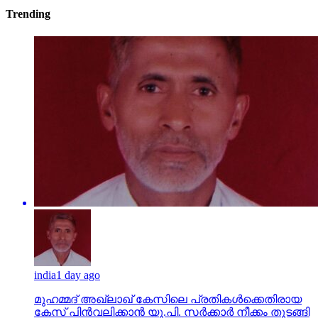
Trending
india
1 day ago
മുഹമ്മദ് അഖ്‌ലാഖ് കേസിലെ പ്രതികള്‍ക്കെതിരായ
കേസ് പിന്‍വലിക്കാന്‍ യു.പി. സര്‍ക്കാര്‍ നീക്കം തുടങ്ങി