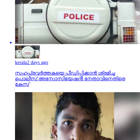
kerala
2 days ago
സഹപ്രവര്‍ത്തകയെ പീഡിപ്പിക്കാന്‍ ശ്രമിച്ച
പൊലീസ് അസോസിയേഷന്‍ നേതാവിനെതിരെ
കേസ്