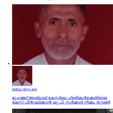
india
2 days ago
മുഹമ്മദ് അഖ്‌ലാഖ് കേസിലെ പ്രതികള്‍ക്കെതിരായ
കേസ് പിന്‍വലിക്കാന്‍ യു.പി. സര്‍ക്കാര്‍ നീക്കം തുടങ്ങി