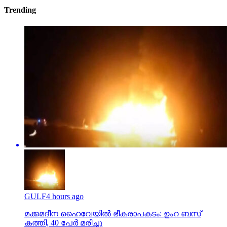
Trending
GULF
4 hours ago
മക്കമദീന ഹൈവേയില്‍ ഭീകരാപകടം: ഉംറ ബസ്
കത്തി, 40 പേര്‍ മരിച്ചു