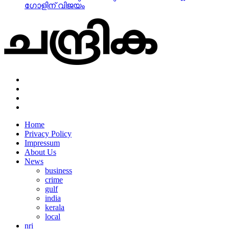
ഗോളിന് വിജയം
Home
Privacy Policy
Impressum
About Us
News
business
crime
gulf
india
kerala
local
nri