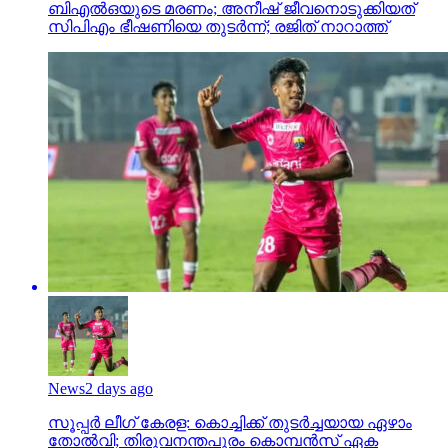
ബിഎല്‍ഒയുടെ മരണം; അനീഷ് ജീവനൊടുക്കിയത്
സിപിഎം ഭീഷണിയെ തുടര്‍ന്ന്; രജിത് നാറാത്ത്
News
2 days ago
സൂപ്പര്‍ ലീഗ് കേരള: കൊച്ചിക്ക് തുടര്‍ച്ചയായ ഏഴാം
തോല്‍വി; തിരുവനന്തപുരം കൊമ്പന്‍സ് ഏക