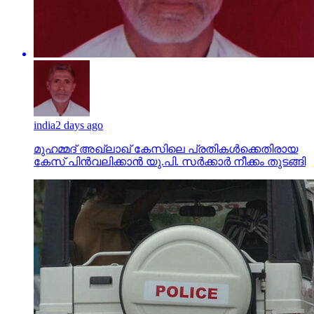
india
2 days ago
മുഹമ്മദ് അഖ്‌ലാഖ് കേസിലെ പ്രതികള്‍ക്കെതിരായ
കേസ് പിന്‍വലിക്കാന്‍ യു.പി. സര്‍ക്കാര്‍ നീക്കം തുടങ്ങി