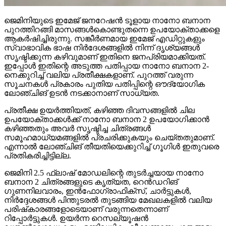
ജെമിനിയുടെ ഇമേജ് ജനറേഷന്‍ ടൂളായ നാനോ ബനാന
പുറത്തിറങ്ങി മാസങ്ങള്‍കൊണ്ടുതന്നെ ഉപയോക്താക്കളെ
ആകര്‍ഷിച്ചിരുന്നു. സങ്കീര്‍ണമായ ഇമേജ് എഡിറ്റുകളും
സ്വാഭാവിക ഭാഷ നിര്‍ദേശങ്ങളില്‍ നിന്ന് ദൃശ്യങ്ങള്‍
സൃഷ്ടിക്കുന്ന കഴിവുമാണ് ഇതിനെ ജനപ്രിയമാക്കിയത്.
ഇപ്പോള്‍ ഇതിന്റെ അടുത്ത പതിപ്പായ നാനോ ബനാന 2-
നെക്കുറിച്ച് വലിയ പ്രതീക്ഷകളാണ്. പുറത്ത് വരുന്ന
സൂചനകള്‍ പ്രകാരം പുതിയ പതിപ്പിന്റെ ഔദ്യോഗിക
ലോഞ്ചിങ് ഉടന്‍ നടക്കാനാണ് സാധ്യത.
പ്രതീക്ഷ ഉയര്‍ത്തിയത്, കഴിഞ്ഞ ദിവസങ്ങളില്‍ ചില
ഉപയോക്താക്കള്‍ക്ക് നാനോ ബനാന 2 ഉപയോഗിക്കാന്‍
കഴിഞ്ഞതും അവര്‍ സൃഷ്ടിച്ച ചിത്രങ്ങള്‍
സമൂഹമാധ്യമങ്ങളില്‍ പ്രചരിക്കുകയും ചെയ്തതുമാണ്.
എന്നാല്‍ ലോഞ്ചിങ് തീയതിയെക്കുറിച്ച് ഗൂഗിള്‍ ഇതുവരെ
പ്രതികരിച്ചിട്ടില്ല.
ജെമിനി 2.5 ഫ്‌ലാഷ് മോഡലിന്റെ തുടര്‍ച്ചയായ നാനോ
ബനാന 2 ചിത്രങ്ങളുടെ കൃത്യത, റെന്‍ഡറിങ്
ഗുണനിലവാരം, ഇന്‍ഫോഗ്രാഫിക്സ്, ചാര്‍ട്ടുകള്‍,
നിര്‍ദ്ദേശങ്ങള്‍ പിന്തുടരല്‍ തുടങ്ങിയ മേഖലകളില്‍ വലിയ
പരിഷ്‌കാരങ്ങളോടെയാണ് വരുന്നതെന്നാണ്
റിപ്പോര്‍ട്ടുകള്‍. ഉയര്‍ന്ന റെസല്യൂഷന്‍