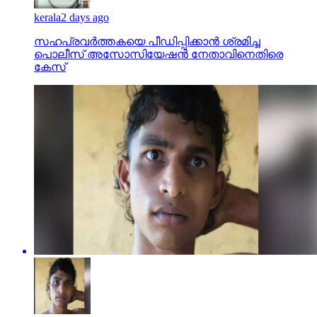
kerala
2 days ago
സഹപ്രവര്‍ത്തകയെ പീഡിപ്പിക്കാന്‍ ശ്രമിച്ച
പൊലീസ് അസോസിയേഷന്‍ നേതാവിനെതിരെ
കേസ്