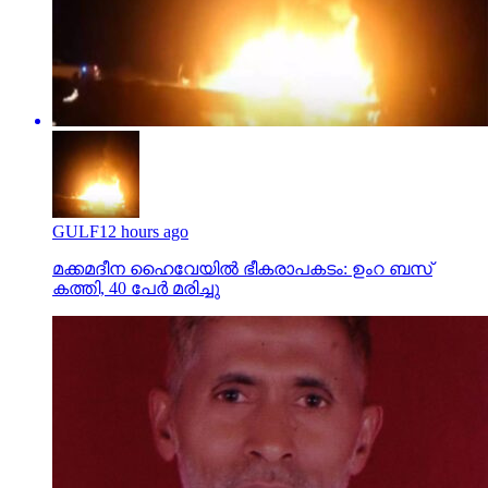
GULF
12 hours ago
മക്കമദീന ഹൈവേയില്‍ ഭീകരാപകടം: ഉംറ ബസ്
കത്തി, 40 പേര്‍ മരിച്ചു