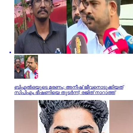
ബിഎല്‍ഒയുടെ മരണം; അനീഷ് ജീവനൊടുക്കിയത്
സിപിഎം ഭീഷണിയെ തുടര്‍ന്ന്; രജിത് നാറാത്ത്