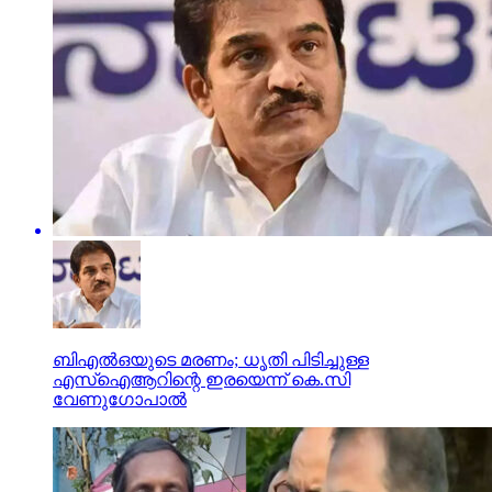
ബിഎല്‍ഒയുടെ മരണം; ധൃതി പിടിച്ചുള്ള
എസ്‌ഐആറിന്റെ ഇരയെന്ന് കെ.സി
വേണുഗോപാല്‍