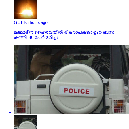
GULF
3 hours ago
മക്കമദീന ഹൈവേയില്‍ ഭീകരാപകടം: ഉംറ ബസ്
കത്തി, 40 പേര്‍ മരിച്ചു