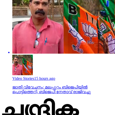
Video Stories
15 hours ago
ജാതി വിവേചനം; മലപ്പുറം ബിജെപിയില്‍
പൊട്ടിത്തെറി, ബിജെപി നേതാവ് രാജിവച്ചു