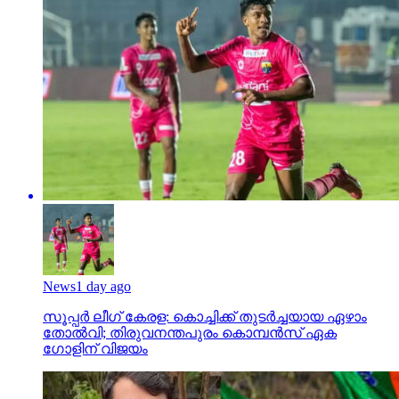
News
1 day ago
സൂപ്പര്‍ ലീഗ് കേരള: കൊച്ചിക്ക് തുടര്‍ച്ചയായ ഏഴാം
തോല്‍വി; തിരുവനന്തപുരം കൊമ്പന്‍സ് ഏക
ഗോളിന് വിജയം