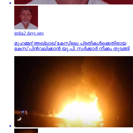
india
2 days ago
മുഹമ്മദ് അഖ്‌ലാഖ് കേസിലെ പ്രതികള്‍ക്കെതിരായ
കേസ് പിന്‍വലിക്കാന്‍ യു.പി. സര്‍ക്കാര്‍ നീക്കം തുടങ്ങി