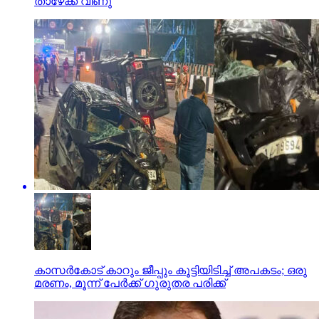
താഴേക്ക് വീണു
കാസര്‍കോട് കാറും ജീപ്പും കൂട്ടിയിടിച്ച് അപകടം; ഒരു
മരണം, മൂന്ന് പേര്‍ക്ക് ഗുരുതര പരിക്ക്