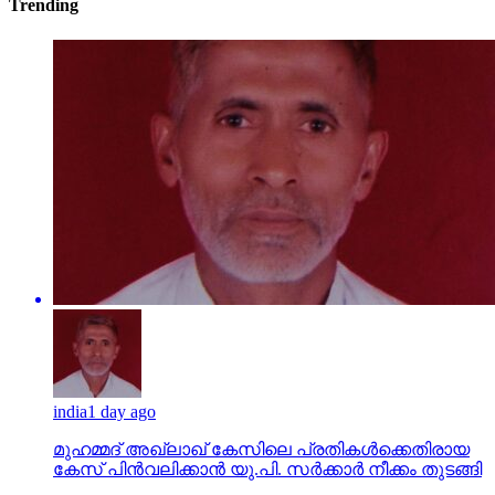
Trending
india
1 day ago
മുഹമ്മദ് അഖ്‌ലാഖ് കേസിലെ പ്രതികള്‍ക്കെതിരായ
കേസ് പിന്‍വലിക്കാന്‍ യു.പി. സര്‍ക്കാര്‍ നീക്കം തുടങ്ങി