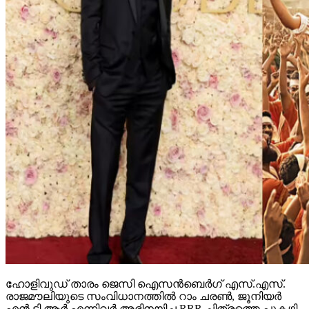
ഹോളിവുഡ് താരം ജെസി ഐസന്‍ബെര്‍ഗ് എസ്.എസ്.
രാജമൗലിയുടെ സംവിധാനത്തില്‍ റാം ചരണ്‍, ജൂനിയര്‍
എന്‍.ടി.ആര്‍ എന്നിവര്‍ അഭിനയിച്ച RRR ചിത്രത്തെ പുകഴ്ത്തി.