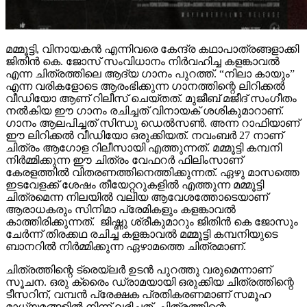
മമ്മൂട്ടി, വിനായകൻ എന്നിവരെ കേന്ദ്ര കഥാപാത്രങ്ങളാക്കി
ജിതിൻ കെ. ജോസ് സംവിധാനം നിർവഹിച്ച കളങ്കാവൽ
എന്ന ചിത്രത്തിലെ ആദ്യ ഗാനം പുറത്ത്. “നിലാ കായും”
എന്ന വരികളോടെ ആരംഭിക്കുന്ന ഗാനത്തിന്റെ ലിറിക്കൽ
വീഡിയോ ആണ് റിലീസ് ചെയ്തത്. മുജീബ് മജീദ് സംഗീതം
നൽകിയ ഈ ഗാനം രചിച്ചത് വിനായക് ശശികുമാറാണ്.
ഗാനം ആലപിച്ചത് സിന്ധു ഡെൽസൺ. അന്ന റാഫിയാണ്
ഈ ലിറിക്കൽ വീഡിയോ ഒരുക്കിയത്. നവംബർ 27 നാണ്
ചിത്രം ആഗോള റിലീസായി എത്തുന്നത്. മമ്മൂട്ടി കമ്പനി
നിർമ്മിക്കുന്ന ഈ ചിത്രം വേഫറർ ഫിലിംസാണ്
കേരളത്തിൽ വിതരണത്തിനെത്തിക്കുന്നത്. ഏഴു മാസത്തെ
ഇടവേളക്ക് ശേഷം തീയേറ്ററുകളിൽ എത്തുന്ന മമ്മൂട്ടി
ചിത്രമെന്ന നിലയിൽ വലിയ ആവേശത്തോടെയാണ്
ആരാധകരും സിനിമാ പ്രേമികളും കളങ്കാവൽ
കാത്തിരിക്കുന്നത്. ജിഷ്ണു ശ്രീകുമാറും ജിതിൻ കെ ജോസും
ചേർന്ന് തിരക്കഥ രചിച്ച കളങ്കാവൽ മമ്മൂട്ടി കമ്പനിയുടെ
ബാനറിൽ നിർമ്മിക്കുന്ന ഏഴാമത്തെ ചിത്രമാണ്.
ചിത്രത്തിന്റെ ട്രെയ്‌ലർ ഉടൻ പുറത്തു വരുമെന്നാണ്
സൂചന. ഒരു ക്രൈം ഡ്രാമയായി ഒരുക്കിയ ചിത്രത്തിന്റെ
ടീസറിന്, വമ്പൻ പ്രേക്ഷക പ്രതികരണമാണ് സമൂഹ
മാധ്യമങ്ങളിൽ നിന്ന് ലഭിച്ചത്. ചിത്രത്തിന്റെ