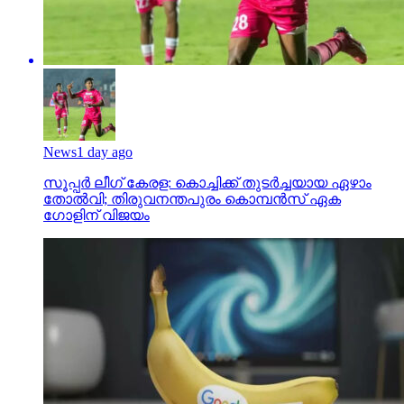
News
1 day ago
സൂപ്പര്‍ ലീഗ് കേരള: കൊച്ചിക്ക് തുടര്‍ച്ചയായ ഏഴാം
തോല്‍വി; തിരുവനന്തപുരം കൊമ്പന്‍സ് ഏക
ഗോളിന് വിജയം