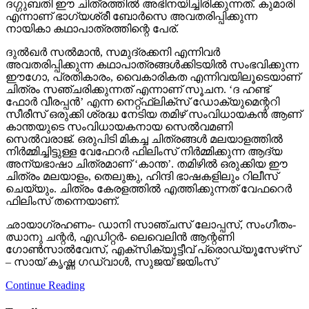
ദഗ്ഗുബതി ഈ ചിത്രത്തില്‍ അഭിനയിച്ചിരിക്കുന്നത്. കുമാരി
എന്നാണ് ഭാഗ്യശ്രീ ബോര്‍സെ അവതരിപ്പിക്കുന്ന
നായികാ കഥാപാത്രത്തിന്റെ പേര്.
ദുല്‍ഖര്‍ സല്‍മാന്‍, സമുദ്രക്കനി എന്നിവര്‍
അവതരിപ്പിക്കുന്ന കഥാപാത്രങ്ങള്‍ക്കിടയില്‍ സംഭവിക്കുന്ന
ഈഗോ, പ്രതികാരം, വൈകാരികത എന്നിവയിലൂടെയാണ്
ചിത്രം സഞ്ചരിക്കുന്നത് എന്നാണ് സൂചന. ‘ദ ഹണ്ട്
ഫോര്‍ വീരപ്പന്‍’ എന്ന നെറ്റ്ഫ്‌ലിക്‌സ് ഡോക്യുമെന്ററി
സീരീസ് ഒരുക്കി ശ്രദ്ധ നേടിയ തമിഴ് സംവിധായകന്‍ ആണ്
കാന്തയുടെ സംവിധായകനായ സെല്‍വമണി
സെല്‍വരാജ്. ഒരുപിടി മികച്ച ചിത്രങ്ങള്‍ മലയാളത്തില്‍
നിര്‍മ്മിച്ചിട്ടുള്ള വേഫേറര്‍ ഫിലിംസ് നിര്‍മ്മിക്കുന്ന ആദ്യ
അന്യഭാഷാ ചിത്രമാണ് ‘കാന്ത’. തമിഴില്‍ ഒരുക്കിയ ഈ
ചിത്രം മലയാളം, തെലുങ്കു, ഹിന്ദി ഭാഷകളിലും റിലീസ്
ചെയ്യും. ചിത്രം കേരളത്തില്‍ എത്തിക്കുന്നത് വേഫറെര്‍
ഫിലിംസ് തന്നെയാണ്.
ഛായാഗ്രഹണം- ഡാനി സാഞ്ചസ് ലോപ്പസ്, സംഗീതം-
ഝാനു ചന്റര്‍, എഡിറ്റര്‍- ലെവെലിന്‍ ആന്റണി
ഗോണ്‍സാല്‍വേസ്, എക്‌സിക്യൂട്ടീവ് പ്രൊഡ്യൂസേഴ്‌സ്
– സായ് കൃഷ്ണ ഗഡ്വാള്‍, സുജയ് ജയിംസ്
Continue Reading