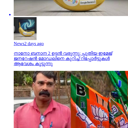
News
2 days ago
നാനോ ബനാന 2 ഉടന്‍ വരുന്നു; പുതിയ ഇമേജ്
ജനറേഷന്‍ മോഡലിനെ കുറിച്ച് റിപ്പോര്‍ട്ടുകള്‍
ആവേശം കൂട്ടുന്നു