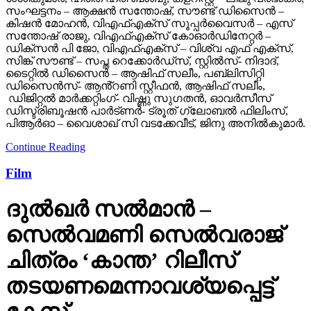
സംഘട്ടനം – ആക്ഷൻ സന്തോഷ്, സൗണ്ട് ഡിസൈൻ –
കിഷൻ മോഹൻ, വിഎഫ്എക്സ് സൂപ്പർവൈസർ – എസ്
സന്തോഷ് രാജു, വിഎഫ്എക്സ് കോഓർഡിനേറ്റർ –
ഡിക്സൻ പി ജോ, വിഎഫ്എക്സ് – വിശ്വ എഫ് എക്സ്,
സിങ്ക് സൗണ്ട് – സപ്ത റെക്കോർഡ്സ്, സ്റ്റിൽസ്- നിദാദ്,
ടൈറ്റിൽ ഡിസൈൻ – ആഷിഫ് സലീം, പബ്ലിസിറ്റി
ഡിസൈൻസ്- ആൻ്റണി സ്റ്റീഫൻ, ആഷിഫ് സലീം,
ഡിജിറ്റൽ മാർക്കറ്റിംഗ്- വിഷ്ണു സുഗതൻ, ഓവർസീസ്
ഡിസ്ട്രിബൂഷൻ പാർട്ണർ- ട്രൂത് ഗ്ലോബൽ ഫിലിംസ്,
പിആർഓ – വൈശാഖ് സി വടക്കേവീട്, ജിനു അനിൽകുമാർ.
Continue Reading
Film
ദുല്‍ഖര്‍ സല്‍മാന്‍ –
സെല്‍വമണി സെല്‍വരാജ്
ചിത്രം ‘കാന്ത’ റിലീസ്
തടയണമെന്നാവശ്യപ്പെട്ട്