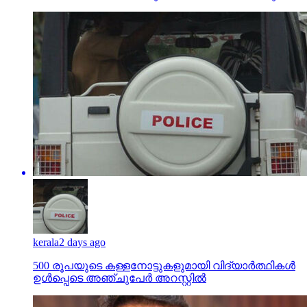
kerala
2 days ago
500 രൂപയുടെ കള്ളനോട്ടുകളുമായി വിദ്യാര്‍ത്ഥികള്‍
ഉള്‍പ്പെടെ അഞ്ചുപേര്‍ അറസ്റ്റില്‍