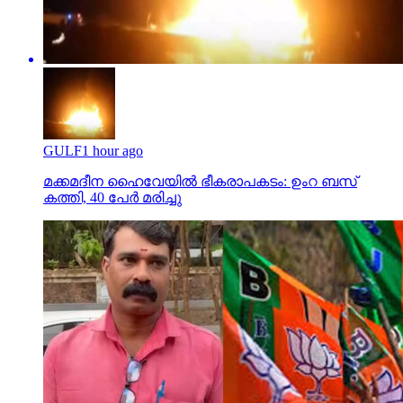
GULF
1 hour ago
മക്കമദീന ഹൈവേയില്‍ ഭീകരാപകടം: ഉംറ ബസ്
കത്തി, 40 പേര്‍ മരിച്ചു