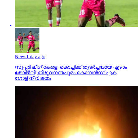
News
1 day ago
സൂപ്പര്‍ ലീഗ് കേരള: കൊച്ചിക്ക് തുടര്‍ച്ചയായ ഏഴാം
തോല്‍വി; തിരുവനന്തപുരം കൊമ്പന്‍സ് ഏക
ഗോളിന് വിജയം