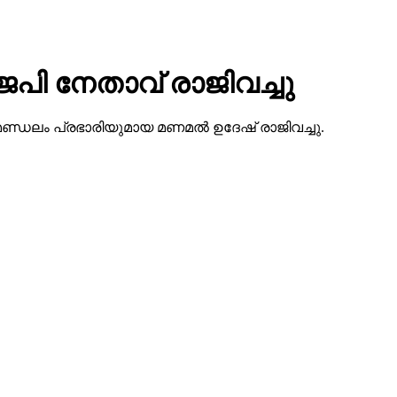
െപി നേതാവ് രാജിവച്ചു
കോട് മണ്ഡലം പ്രഭാരിയുമായ മണമല്‍ ഉദേഷ് രാജിവച്ചു.