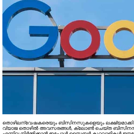
തൊഴിലന്വേഷകരെയും ബിസിനസുകളെയും ലക്ഷ്യമാക്കി ഓണ്‍ലൈ
വ്യാജ തൊഴില്‍ അവസരങ്ങള്‍, ക്ലോണ്‍ ചെയ്ത ബിസിനസ് വെബ്
എന്നിവ നിര്‍മ്മിക്കാന്‍ ഇപ്പോള്‍ സൈബര്‍ കുറ്റവാളികള്‍ ജനറേ