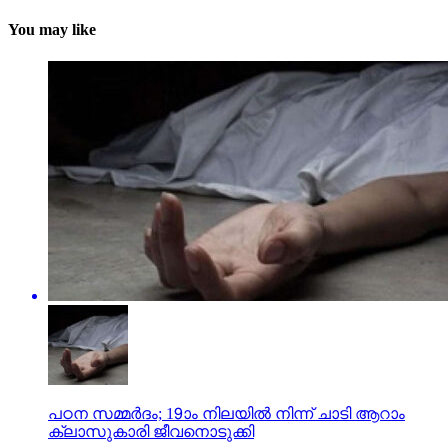
You may like
പഠന സമ്മര്‍ദം; 19ാം നിലയില്‍ നിന്ന് ചാടി ആറാം
ക്ലാസുകാരി ജീവനൊടുക്കി