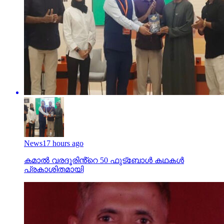
News
17 hours ago
കമാൽ വരദൂരിൻ്റെ 50 ഫുട്ബോൾ കഥകൾ
പ്രകാശിതമായി