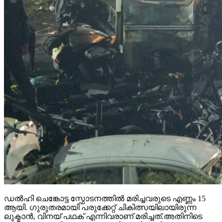
ഡൽഹി ചെങ്കോട്ട സ്ഫോടനത്തിൽ മരിച്ചവരുടെ എണ്ണം 15
ആയി. ഗുരുതരമായി പരുക്കേറ്റ് ചികിത്സയിലായിരുന്ന
ലുക്മാൻ, വിനയ് പഥക് എന്നിവരാണ് മരിച്ചത്.അതിനിടെ