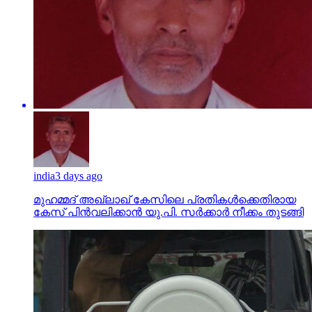
india
3 days ago
മുഹമ്മദ് അഖ്‌ലാഖ് കേസിലെ പ്രതികള്‍ക്കെതിരായ
കേസ് പിന്‍വലിക്കാന്‍ യു.പി. സര്‍ക്കാര്‍ നീക്കം തുടങ്ങി