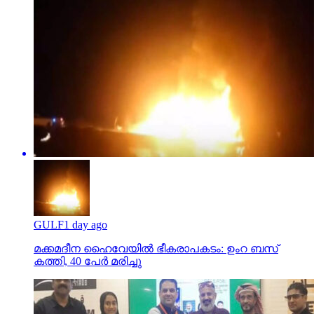
GULF
1 day ago
മക്കമദീന ഹൈവേയില്‍ ഭീകരാപകടം: ഉംറ ബസ്
കത്തി, 40 പേര്‍ മരിച്ചു