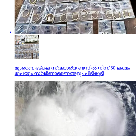
മുംബൈ ഭട്കല സ്വകാര്യ ബസില്‍ നിന്ന് 50 ലക്ഷം
രൂപയും സ്വര്‍ണാഭരണങ്ങളും പിടികൂടി