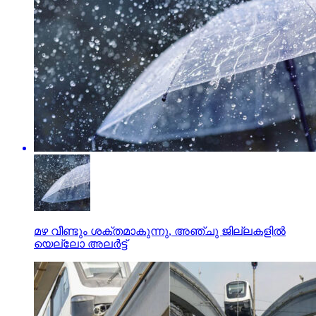
മഴ വീണ്ടും ശക്തമാകുന്നു, അഞ്ചു ജില്ലകളിൽ
യെല്ലോ അലർട്ട്