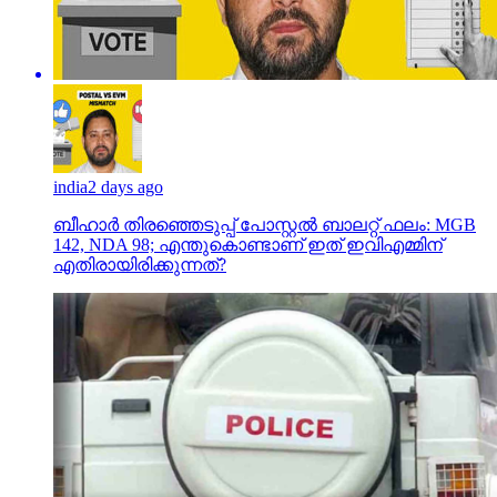
india
2 days ago
ബീഹാർ തിരഞ്ഞെടുപ്പ് പോസ്റ്റൽ ബാലറ്റ് ഫലം: MGB
142, NDA 98; എന്തുകൊണ്ടാണ് ഇത് ഇവിഎമ്മിന്
എതിരായിരിക്കുന്നത്?