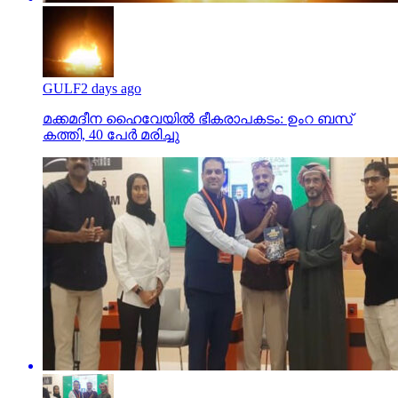
GULF
2 days ago
മക്കമദീന ഹൈവേയില്‍ ഭീകരാപകടം: ഉംറ ബസ്
കത്തി, 40 പേര്‍ മരിച്ചു