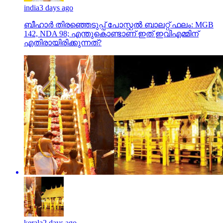
india
3 days ago
ബീഹാർ തിരഞ്ഞെടുപ്പ് പോസ്റ്റൽ ബാലറ്റ് ഫലം: MGB
142, NDA 98; എന്തുകൊണ്ടാണ് ഇത് ഇവിഎമ്മിന്
എതിരായിരിക്കുന്നത്?
kerala
2 days ago