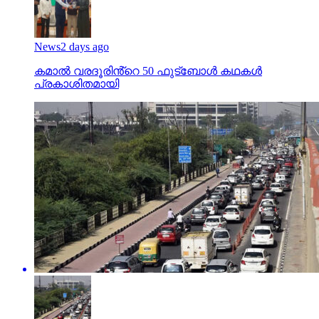
News
2 days ago
കമാൽ വരദൂരിൻ്റെ 50 ഫുട്ബോൾ കഥകൾ
പ്രകാശിതമായി