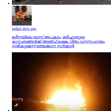
india
2 days ago
മദീനയിലെ ബസ് അപകടം; മരിച്ചവരുടെ
കുടുംബങ്ങള്‍ക്ക് അഞ്ച് ലക്ഷം വീതം ധനസഹായം
നല്‍കുമെന്ന് തെലങ്കാന സര്‍ക്കാര്‍