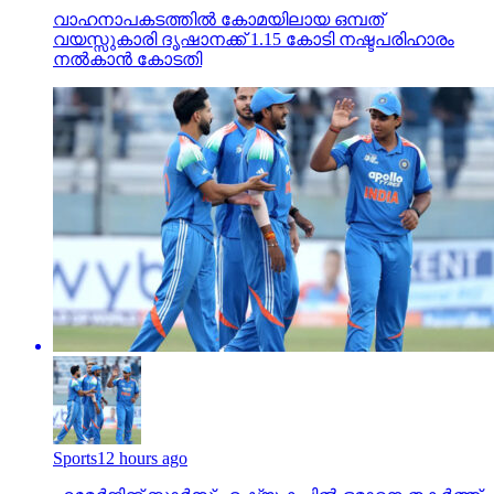
വാഹനാപകടത്തില്‍ കോമയിലായ ഒമ്പത്
വയസ്സുകാരി ദൃഷാനക്ക് 1.15 കോടി നഷ്ടപരിഹാരം
നല്‍കാന്‍ കോടതി
Sports
12 hours ago