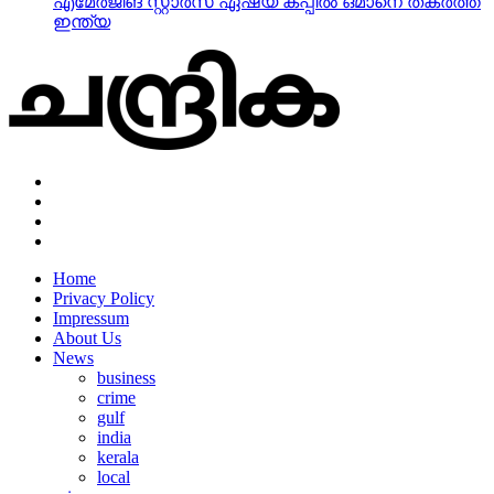
എമേര്‍ജിങ് സ്റ്റാര്‍സ് ഏഷ്യ കപ്പില്‍ ഒമാനെ തകര്‍ത്ത്
ഇന്ത്യ
Home
Privacy Policy
Impressum
About Us
News
business
crime
gulf
india
kerala
local