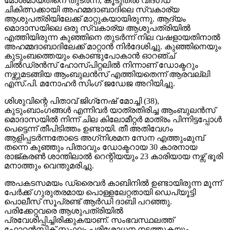
മോശമായതിനെ തുടര്‍ന്ന്, കൂടുതല്‍ വിദഗ്ധ
ചികിത്സക്കായി അഹമ്മദാബാദിലെ സ്വകാര്യ
ആശുപത്രിയിലേക്ക് മാറ്റുകയായിരുന്നു. ആദ്യം
മൊദാസയിലെ ഒരു സ്വകാര്യ ആശുപത്രിയില്‍
എത്തിയിരുന്ന കുഞ്ഞിനെ തുടര്‍ന്ന് നില വഷളായതിനാല്‍
അഹമ്മദാബാദിലേക്ക് മാറ്റാന്‍ നിര്‍ദേശിച്ചു. കുഞ്ഞിനെയും
കുടുംബത്തെയും കൊണ്ടുപോകാന്‍ ഓറഞ്ച്
ചില്‍ഡ്രന്‍സ് ഹോസ്പിറ്റലില്‍ നിന്നാണ് ഡോക്ടറും
നഴ്സുമടങ്ങിയ ആംബുലന്‍സ് എത്തിയതെന്ന് ആരവല്ലി
എസ്.പി. മനോഹര്‍ സിംഗ് ജഡേജ അറിയിച്ചു.
ശിശുവിന്റെ പിതാവ് ജിഗ്‌നേഷ് മോച്ചി (38),
കുടുംബാംഗങ്ങള്‍ എന്നിവര്‍ യാത്രതിരിച്ച ആംബുലന്‍സ്
മൊദാസയില്‍ നിന്ന് ചില കിലോമീറ്റര്‍ മാത്രം പിന്നിട്ടപ്പോള്‍
പെട്ടെന്ന് തീപിടിത്തം ഉണ്ടായി. തീ അതിവേഗം
ആളിപ്പടര്‍ന്നതോടെ അഗ്‌നിശമന സേന എത്തുംമുമ്പ്
തന്നെ കുഞ്ഞും പിതാവും ഡോക്ടറായ 30 കാരനായ
രാജ്കരണ്‍ ശാന്തിലാല്‍ റെന്റിയയും 23 കാരിയായ നഴ്സ് ഭൂരി
മനാത്തും വെന്തുമരിച്ചു.
അപകടസമയം ഡ്രൈവര്‍ കാബിനില്‍ ഉണ്ടായിരുന്ന മൂന്ന്
പേര്‍ക്ക് ഗുരുതരമായ പൊള്ളലേറ്റതായി ഡെപ്യൂട്ടി
പൊലീസ് സൂപ്രണ്ട് ആര്‍ഡി ദാബി പറഞ്ഞു.
പരിക്കേറ്റവരെ ആശുപത്രിയില്‍
പ്രവേശിപ്പിച്ചിരിക്കുകയാണ്. സംഭവസ്ഥലത്ത്
ഫോറന്‍സിക് സംഘം പരിശോധന നടത്തുകയും