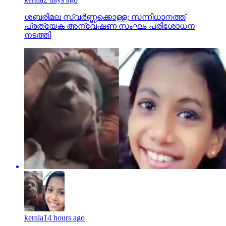
ശബരിമല സ്വര്‍ണ്ണക്കൊള്ള; സന്നിധാനത്ത്
പ്രത്യേക അന്വേഷണ സംഘം പരിശോധന
നടത്തി
kerala
14 hours ago