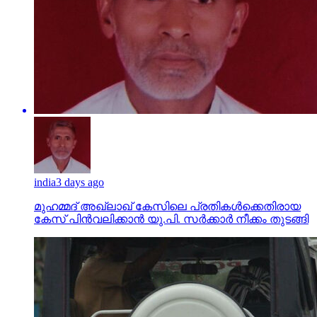
india
3 days ago
മുഹമ്മദ് അഖ്‌ലാഖ് കേസിലെ പ്രതികള്‍ക്കെതിരായ
കേസ് പിന്‍വലിക്കാന്‍ യു.പി. സര്‍ക്കാര്‍ നീക്കം തുടങ്ങി