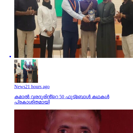
News
21 hours ago
കമാൽ വരദൂരിൻ്റെ 50 ഫുട്ബോൾ കഥകൾ
പ്രകാശിതമായി