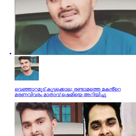
വെഞ്ഞാറമൂട് കൂട്ടക്കൊല; രണ്ടാമത്തെ മകൻ്റെ
മരണവിവരം മാതാവ് ഷെമിയെ അറിയിച്ചു