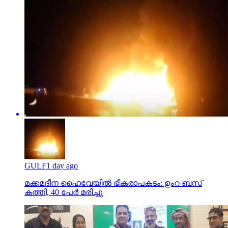
GULF
1 day ago
മക്കമദീന ഹൈവേയില്‍ ഭീകരാപകടം: ഉംറ ബസ്
കത്തി, 40 പേര്‍ മരിച്ചു