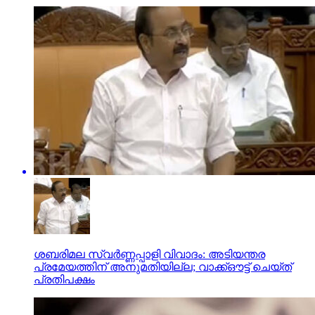
ശബരിമല സ്വര്‍ണ്ണപ്പാളി വിവാദം: അടിയന്തര
പ്രമേയത്തിന് അനുമതിയില്ല; വാക്ക്ഔട്ട് ചെയ്ത്
പ്രതിപക്ഷം