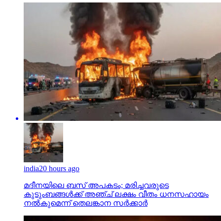
india
20 hours ago
മദീനയിലെ ബസ് അപകടം; മരിച്ചവരുടെ
കുടുംബങ്ങള്‍ക്ക് അഞ്ച് ലക്ഷം വീതം ധനസഹായം
നല്‍കുമെന്ന് തെലങ്കാന സര്‍ക്കാര്‍