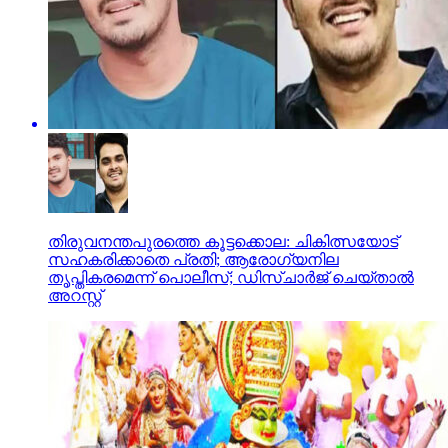
തിരുവനന്തപുരത്തെ കൂട്ടക്കൊല: ചികിത്സയോട്
സഹകരിക്കാതെ പ്രതി; ആരോഗ്യനില
തൃപ്തികരമെന്ന് പൊലീസ്; ഡിസ്ചാര്‍ജ് ചെയ്താല്‍
അറസ്റ്റ്