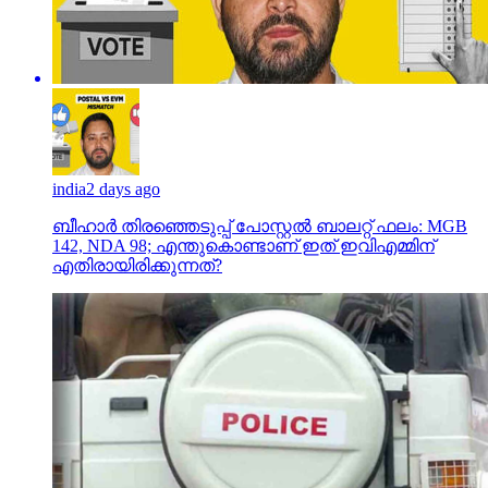
india
2 days ago
ബീഹാർ തിരഞ്ഞെടുപ്പ് പോസ്റ്റൽ ബാലറ്റ് ഫലം: MGB
142, NDA 98; എന്തുകൊണ്ടാണ് ഇത് ഇവിഎമ്മിന്
എതിരായിരിക്കുന്നത്?