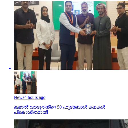
News
4 hours ago
കമാൽ വരദൂരിൻ്റെ 50 ഫുട്ബോൾ കഥകൾ
പ്രകാശിതമായി