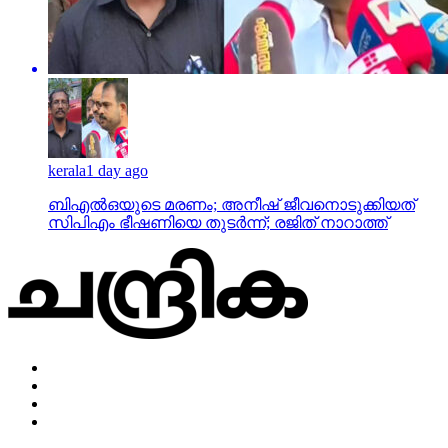
kerala
1 day ago
ബിഎല്‍ഒയുടെ മരണം; അനീഷ് ജീവനൊടുക്കിയത്
സിപിഎം ഭീഷണിയെ തുടര്‍ന്ന്; രജിത് നാറാത്ത്