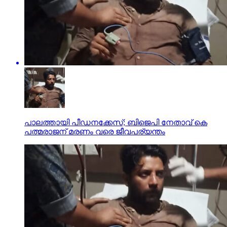
പാലത്തായി പീഡനക്കേസ്; ബിജെപി നേതാവ് കെ
പത്മരാജന് മരണം വരെ ജീവപര്യന്തം