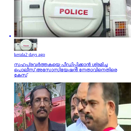
kerala
2 days ago
സഹപ്രവര്‍ത്തകയെ പീഡിപ്പിക്കാന്‍ ശ്രമിച്ച
പൊലീസ് അസോസിയേഷന്‍ നേതാവിനെതിരെ
കേസ്