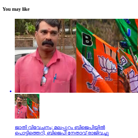
You may like
ജാതി വിവേചനം; മലപ്പുറം ബിജെപിയില്‍
പൊട്ടിത്തെറി, ബിജെപി നേതാവ് രാജിവച്ചു