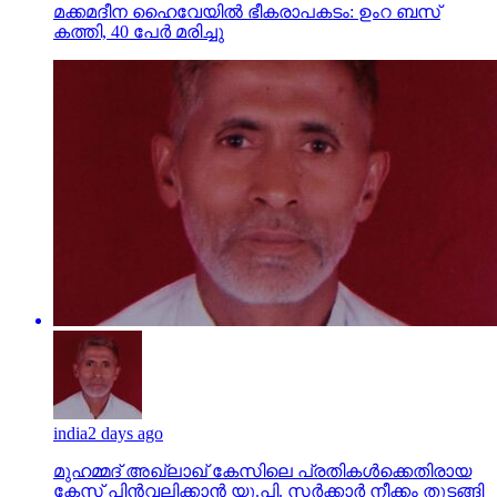
മക്കമദീന ഹൈവേയില്‍ ഭീകരാപകടം: ഉംറ ബസ്
കത്തി, 40 പേര്‍ മരിച്ചു
india
2 days ago
മുഹമ്മദ് അഖ്‌ലാഖ് കേസിലെ പ്രതികള്‍ക്കെതിരായ
കേസ് പിന്‍വലിക്കാന്‍ യു.പി. സര്‍ക്കാര്‍ നീക്കം തുടങ്ങി