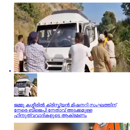
ജമ്മു കശ്മീരില്‍ ക്രിസ്ത്യന്‍ മിഷനറി സംഘത്തിന്
നേരെ ബിജെപി നേതാവ് അടക്കമുള്ള
ഹിന്ദുത്വവാദികളുടെ ആക്രമണം