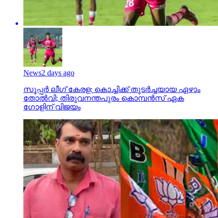
News
2 days ago
സൂപ്പര്‍ ലീഗ് കേരള: കൊച്ചിക്ക് തുടര്‍ച്ചയായ ഏഴാം
തോല്‍വി; തിരുവനന്തപുരം കൊമ്പന്‍സ് ഏക
ഗോളിന് വിജയം