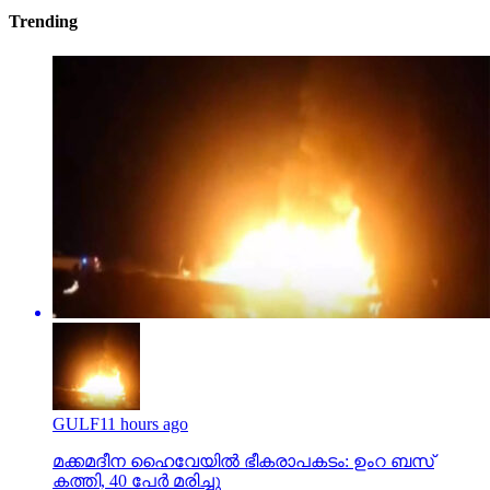
Trending
GULF
11 hours ago
മക്കമദീന ഹൈവേയില്‍ ഭീകരാപകടം: ഉംറ ബസ്
കത്തി, 40 പേര്‍ മരിച്ചു