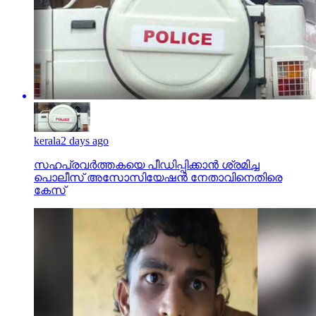
kerala
2 days ago
സഹപ്രവര്‍ത്തകയെ പീഡിപ്പിക്കാന്‍ ശ്രമിച്ച
പൊലീസ് അസോസിയേഷന്‍ നേതാവിനെതിരെ
കേസ്