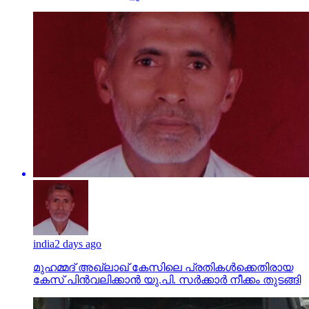
india
2 days ago
മുഹമ്മദ് അഖ്‌ലാഖ് കേസിലെ പ്രതികള്‍ക്കെതിരായ
കേസ് പിന്‍വലിക്കാന്‍ യു.പി. സര്‍ക്കാര്‍ നീക്കം തുടങ്ങി