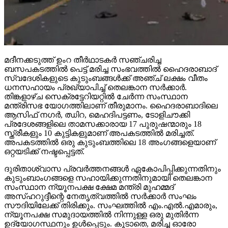
മദീനക്കടുത്ത് ഉംറ തീര്‍ഥാടകര്‍ സഞ്ചരിച്ച
ബസപകടത്തില്‍ പെട്ട് മരിച്ച സംഭവത്തില്‍ ഹൈദരാബാദ്
സ്വദേശികളുടെ കുടുംബങ്ങള്‍ക്ക് അഞ്ച് ലക്ഷം വീതം
ധനസഹായം പ്രഖ്യാപിച്ച് തെലങ്കാന സര്‍ക്കാര്‍.
തിങ്കളാഴ്ച സെക്രട്ടേറിയറ്റില്‍ ചേര്‍ന്ന സംസ്ഥാന
മന്ത്രിസഭ യോഗത്തിലാണ് തീരുമാനം. ഹൈദരാബാദിലെ
ആസിഫ് നഗര്‍, ഝിറ, മെഹദിപട്ടണം, ടോളിചൗക്കി
പ്രദേശങ്ങളിലെ താമസക്കാരായ 17 പുരുഷന്മാരും 18
സ്ത്രീകളും 10 കുട്ടികളുമാണ് അപകടത്തില്‍ മരിച്ചത്.
അപകടത്തില്‍ ഒരു കുടുംബത്തിലെ 18 അംഗങ്ങളെയാണ്
ഒറ്റയടിക്ക് നഷ്ടപ്പെട്ടത്.
ദുരിതാശ്വാസ പ്രവര്‍ത്തനങ്ങള്‍ ഏകോപിപ്പിക്കുന്നതിനും
കുടുംബാംഗങ്ങളെ സഹായിക്കുന്നതിനുമായി തെലങ്കാന
സംസ്ഥാന ന്യൂനപക്ഷ ക്ഷേമ മന്ത്രി മുഹമ്മദ്
അസ്ഹറുദ്ദീന്റെ നേതൃത്വത്തില്‍ സര്‍ക്കാര്‍ സംഘം
സൗദിയിലേക്ക് തിരിക്കും. സംഘത്തില്‍ എം.എല്‍.എമാരും,
ന്യൂനപക്ഷ സമുദായത്തില്‍ നിന്നുള്ള ഒരു മുതിര്‍ന്ന
ഉദ്യോഗസ്ഥനും ഉള്‍പ്പെടും. കൂടാതെ, മരിച്ച ഓരോ