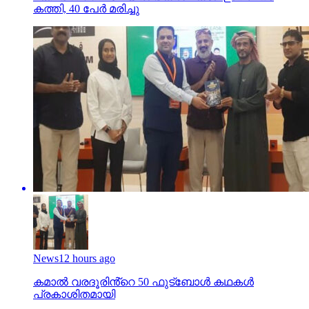
കത്തി, 40 പേര്‍ മരിച്ചു
News
12 hours ago
കമാൽ വരദൂരിൻ്റെ 50 ഫുട്ബോൾ കഥകൾ
പ്രകാശിതമായി