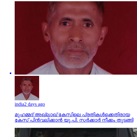
india
2 days ago
മുഹമ്മദ് അഖ്‌ലാഖ് കേസിലെ പ്രതികള്‍ക്കെതിരായ
കേസ് പിന്‍വലിക്കാന്‍ യു.പി. സര്‍ക്കാര്‍ നീക്കം തുടങ്ങി