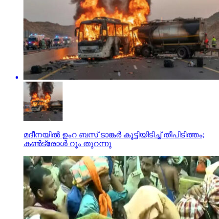
മദീനയില്‍ ഉംറ ബസ് ടാങ്കര്‍ കൂട്ടിയിടിച്ച് തീപിടിത്തം;
കണ്‍ട്രോള്‍ റൂം തുറന്നു