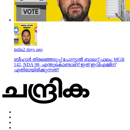
india
2 days ago
ബീഹാർ തിരഞ്ഞെടുപ്പ് പോസ്റ്റൽ ബാലറ്റ് ഫലം: MGB
142, NDA 98; എന്തുകൊണ്ടാണ് ഇത് ഇവിഎമ്മിന്
എതിരായിരിക്കുന്നത്?