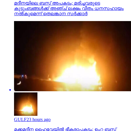
മദീനയിലെ ബസ് അപകടം; മരിച്ചവരുടെ
കുടുംബങ്ങള്‍ക്ക് അഞ്ച് ലക്ഷം വീതം ധനസഹായം
നല്‍കുമെന്ന് തെലങ്കാന സര്‍ക്കാര്‍
GULF
23 hours ago
മക്കമദീന ഹൈവേയില്‍ ഭീകരാപകടം: ഉംറ ബസ്