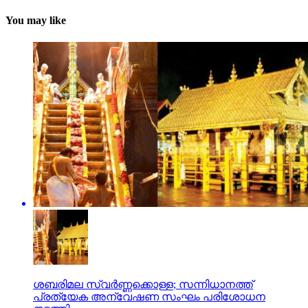
You may like
ശബരിമല സ്വര്‍ണ്ണക്കൊള്ള; സന്നിധാനത്ത്
പ്രത്യേക അന്വേഷണ സംഘം പരിശോധന