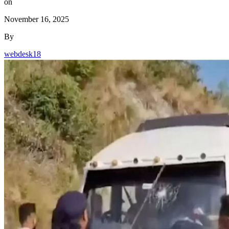
on
November 16, 2025
By
webdesk18