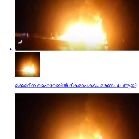
മക്കമദീന ഹൈവേയില്‍ ഭീകരാപകടം: മരണം 42 ആയി