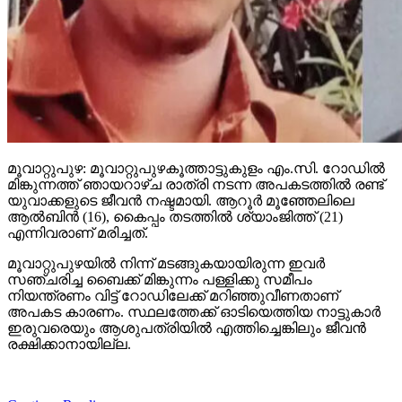
മൂവാറ്റുപുഴ: മൂവാറ്റുപുഴകൂത്താട്ടുകുളം എം.സി. റോഡില്‍
മിങ്കുന്നത്ത് ഞായറാഴ്ച രാത്രി നടന്ന അപകടത്തില്‍ രണ്ട്
യുവാക്കളുടെ ജീവന്‍ നഷ്ടമായി. ആറൂര്‍ മൂഞ്ഞേലിലെ
ആല്‍ബിന്‍ (16), കൈപ്പം തടത്തില്‍ ശ്യാംജിത്ത് (21)
എന്നിവരാണ് മരിച്ചത്.
മൂവാറ്റുപുഴയില്‍ നിന്ന് മടങ്ങുകയായിരുന്ന ഇവര്‍
സഞ്ചരിച്ച ബൈക്ക് മിങ്കുന്നം പള്ളിക്കു സമീപം
നിയന്ത്രണം വിട്ട് റോഡിലേക്ക് മറിഞ്ഞുവീണതാണ്
അപകട കാരണം. സ്ഥലത്തേക്ക് ഓടിയെത്തിയ നാട്ടുകാര്‍
ഇരുവരെയും ആശുപത്രിയില്‍ എത്തിച്ചെങ്കിലും ജീവന്‍
രക്ഷിക്കാനായില്ല.