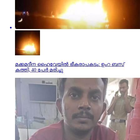
മക്കമദീന ഹൈവേയില്‍ ഭീകരാപകടം: ഉംറ ബസ്
കത്തി, 40 പേര്‍ മരിച്ചു