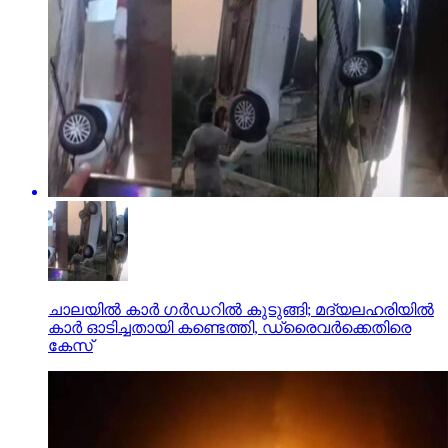
ചാലയിൽ കാർ ഗർഡറിൽ കുടുങ്ങി; മദ്യലഹരിയിൽ
കാർ ഓടിച്ചതായി കണ്ടെത്തി, ഡ്രൈവർക്കെതിരെ
കേസ്