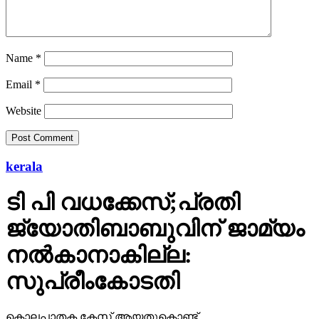
Name
*
Email
*
Website
kerala
ടി പി വധക്കേസ്;പ്രതി
ജ്യോതിബാബുവിന് ജാമ്യം
നല്‍കാനാകില്ല:
സുപ്രീംകോടതി
കൊലപാതക കേസ് ആയതുകൊണ്ട്