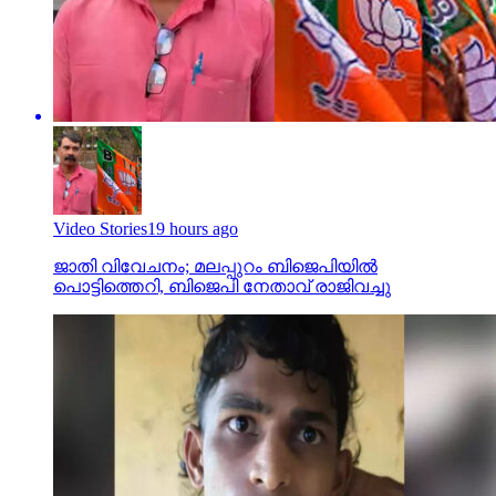
Video Stories
19 hours ago
ജാതി വിവേചനം; മലപ്പുറം ബിജെപിയില്‍
പൊട്ടിത്തെറി, ബിജെപി നേതാവ് രാജിവച്ചു