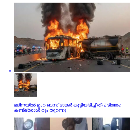
മദീനയില്‍ ഉംറ ബസ് ടാങ്കര്‍ കൂട്ടിയിടിച്ച് തീപിടിത്തം;
കണ്‍ട്രോള്‍ റൂം തുറന്നു