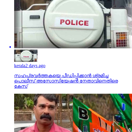
kerala
2 days ago
സഹപ്രവര്‍ത്തകയെ പീഡിപ്പിക്കാന്‍ ശ്രമിച്ച
പൊലീസ് അസോസിയേഷന്‍ നേതാവിനെതിരെ
കേസ്