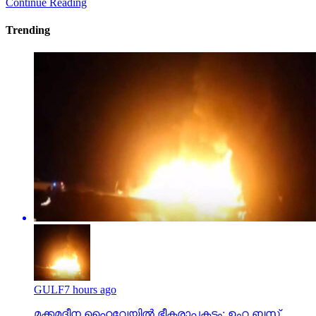
Continue Reading
Trending
GULF
7 hours ago
മക്കമദീന ഹൈവേയില്‍ ഭീകരാപകടം: ഉംറ ബസ്