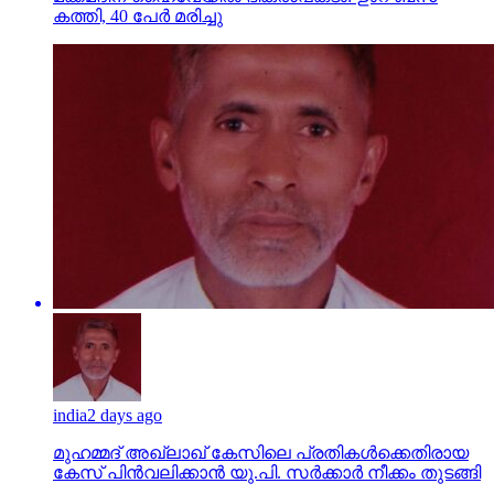
കത്തി, 40 പേര്‍ മരിച്ചു
india
2 days ago
മുഹമ്മദ് അഖ്‌ലാഖ് കേസിലെ പ്രതികള്‍ക്കെതിരായ
കേസ് പിന്‍വലിക്കാന്‍ യു.പി. സര്‍ക്കാര്‍ നീക്കം തുടങ്ങി