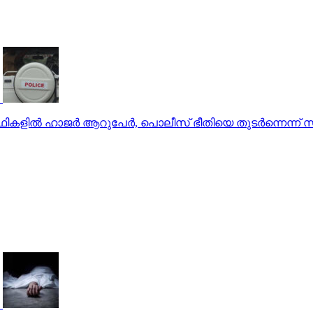
ര്‍ഥികളില്‍ ഹാജര്‍ ആറുപേര്‍, പൊലീസ് ഭീതിയെ തുടര്‍ന്നെന്ന