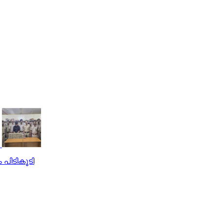
 പിടികൂടി