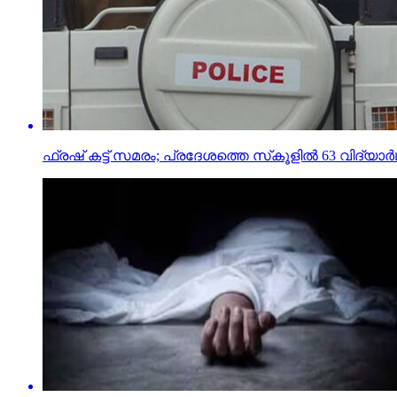
ഫ്രഷ് കട്ട് സമരം; പ്രദേശത്തെ സ്‌കൂളില്‍ 63 വിദ്യാ