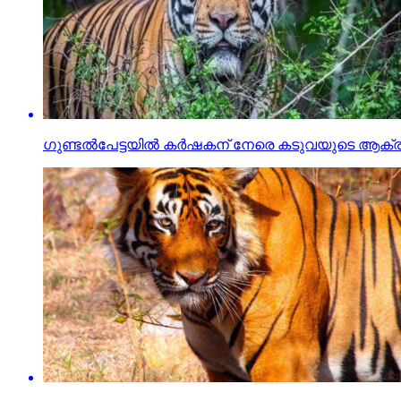
ഗുണ്ടല്‍പേട്ടയില്‍ കര്‍ഷകന് നേരെ കടുവയുടെ ആക്ര