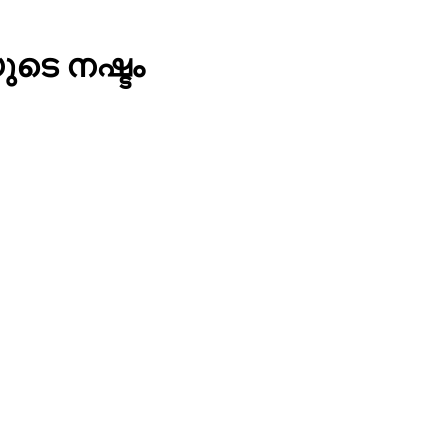
ുടെ നഷ്ടം