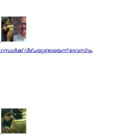
സ്ഥർക്ക് വീഴ്ചയുണ്ടായെന്ന് ദേവസ്വം