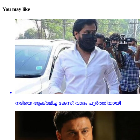
You may like
നടിയെ ആക്രമിച്ച കേസ്; വാദം പൂര്‍ത്തിയായി