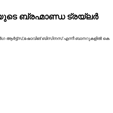
ടെ ബ്രഹ്മാണ്ഡ ട്രയ്ലർ
ീ ദുർഗ ആർട്ട്സ്,ഷോവിങ് ബിസിനസ് എന്നീ ബാനറുകളിൽ കെ