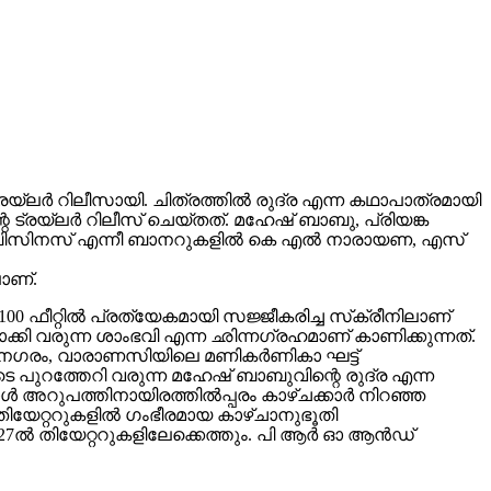
ലർ റിലീസായി. ചിത്രത്തിൽ രുദ്ര എന്ന കഥാപാത്രമായി
 ട്രയ്ലർ റിലീസ് ചെയ്തത്. മഹേഷ് ബാബു, പ്രിയങ്ക
വിങ് ബിസിനസ് എന്നീ ബാനറുകളിൽ കെ എൽ നാരായണ, എസ്
ാണ്.
00 ഫീറ്റിൽ പ്രത്യേകമായി സജ്ജീകരിച്ച സ്‌ക്രീനിലാണ്
യമാക്കി വരുന്ന ശാംഭവി എന്ന ഛിന്നഗ്രഹമാണ് കാണിക്കുന്നത്.
കാനഗരം, വാരാണസിയിലെ മണികര്‍ണികാ ഘട്ട്
 പുറത്തേറി വരുന്ന മഹേഷ് ബാബുവിന്റെ രുദ്ര എന്ന
 അറുപത്തിനായിരത്തിൽപ്പരം കാഴ്ചക്കാർ നിറഞ്ഞ
ിയേറ്ററുകളില്‍ ഗംഭീരമായ കാഴ്ചാനുഭൂതി
27ൽ തിയേറ്ററുകളിലേക്കെത്തും. പി ആർ ഓ ആൻഡ്