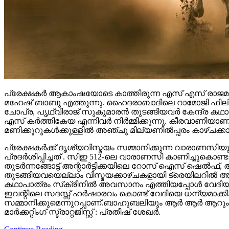
പ്രേക്ഷകർ ആകാംഷയോടെ കാത്തിരുന്ന എസ് എസ് രാജമൗലി
മഹേഷ് ബാബു എത്തുന്നു. ഹൈദരാബാദിലെ റാമോജി ഫിലിം സി
ചോപ്ര, പൃഥ്വിരാജ് സുകുമാരൻ തുടങ്ങിയവർ കേന്ദ്ര ക
എസ് കർത്തികേയ എന്നിവർ നിർമ്മിക്കുന്നു. കീരവാണിയ
മണിക്കൂറുകൾക്കുള്ളിൽ അഞ്ചു മില്യണിൽപ്പരം കാഴ്ചക്ക
പ്രേക്ഷകർക്ക് ദൃശ്യവിസ്മയം സമ്മാനിക്കുന്ന വാരാണസിയുട
പ്രദർശിപ്പിച്ചത് . സിഇ 512-ലെ വാരാണസി കാണിച്ചുകൊണ്ടാണ്
തുടര്‍ന്നങ്ങോട്ട് അന്റാര്‍ട്ടിക്കയിലെ റോസ് ഐസ് ഷെ
തുടങ്ങിയവയെല്ലാം വിസ്മയക്കാഴ്ചകളായി ട്രെയിലറില്‍ 
കഥാപാത്രം സ്‌ക്രീനിൽ അവസാനം എത്തിയപ്പോൾ വേദിയി
ഇവന്റിലെ സദസ്സ് ഹർഷാരവം കൊണ്ട് വേദിയെ ധന്യമാക്കി. 
സമ്മാനിക്കുമെന്നുറപ്പാണ്.ബാഹുബലിയും ആർ ആർ ആറും 
മാർക്കറ്റിംഗ് സ്ട്രാറ്റജിസ്റ്റ് : പ്രതീഷ് ശേഖർ.