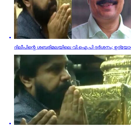
ദിലീപിന്റെ ശബരിമലയിലെ വി.ഐ.പി ദര്‍ശനം; ഉദ്യോഗ