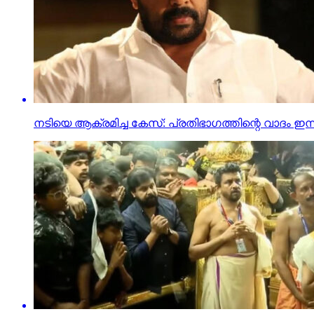
നടിയെ ആക്രമിച്ച കേസ്: പ്രതിഭാഗത്തിന്റെ വാദം ഇന്ന