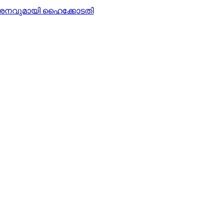
്‍ശനവുമായി ഹൈക്കോടതി