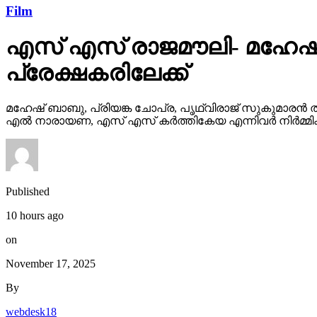
Film
എസ് എസ് രാജമൗലി- മഹേഷ്
പ്രേക്ഷകരിലേക്ക്
മഹേഷ് ബാബു, പ്രിയങ്ക ചോപ്ര, പൃഥ്വിരാജ് സുകുമാരൻ ത
എൽ നാരായണ, എസ് എസ് കർത്തികേയ എന്നിവർ നിർമ്മിക്ക
Published
10 hours ago
on
November 17, 2025
By
webdesk18