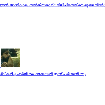
ൻ അധികാരം നൽകിയതാര്?’ ദിലീപിനെതിരെ രൂക്ഷ വിമര
ീകരിച്ച ഹര്‍ജി ഹൈക്കോടതി ഇന്ന് പരിഗണിക്കും