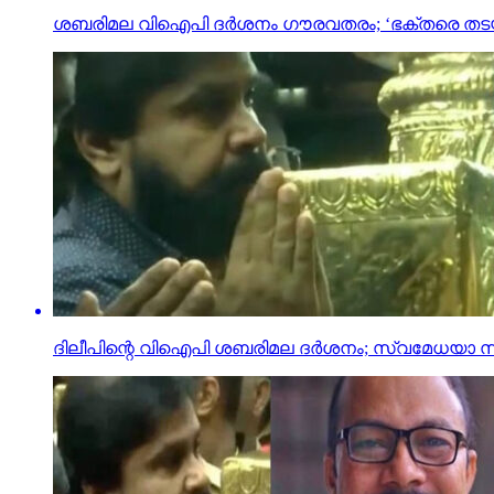
ശബരിമല വിഐപി ദർശനം ഗൗരവതരം; ‘ഭക്തരെ തടയാ
ദിലീപിന്റെ വിഐപി ശബരിമല ദര്‍ശനം; സ്വമേധയാ സ്വ