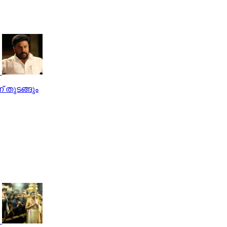
് തുടങ്ങും