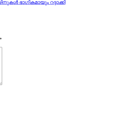
നുകൾ ഭാഗികമായും റദ്ദാക്കി
*