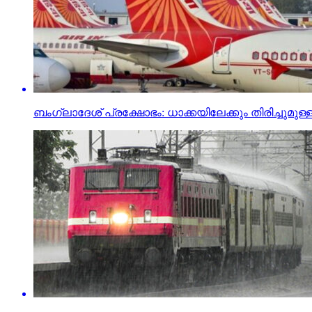
ബംഗ്ലാദേശ് പ്രക്ഷോഭം: ധാക്കയിലേക്കും തിരിച്ചുമുള്ള 