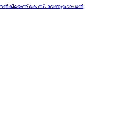
പ്പ് നല്‍കിയെന്ന് കെ.സി. വേണുഗോപാല്‍