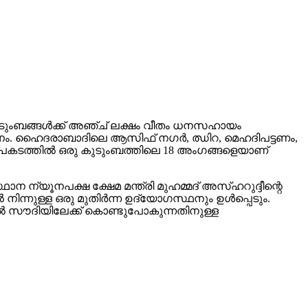
കുടുംബങ്ങള്‍ക്ക് അഞ്ച് ലക്ഷം വീതം ധനസഹായം
തീരുമാനം. ഹൈദരാബാദിലെ ആസിഫ് നഗര്‍, ഝിറ, മെഹദിപട്ടണം,
. അപകടത്തില്‍ ഒരു കുടുംബത്തിലെ 18 അംഗങ്ങളെയാണ്
ന ന്യൂനപക്ഷ ക്ഷേമ മന്ത്രി മുഹമ്മദ് അസ്ഹറുദ്ദീന്റെ
ന്നുള്ള ഒരു മുതിര്‍ന്ന ഉദ്യോഗസ്ഥനും ഉള്‍പ്പെടും.
ില്‍ സൗദിയിലേക്ക് കൊണ്ടുപോകുന്നതിനുള്ള