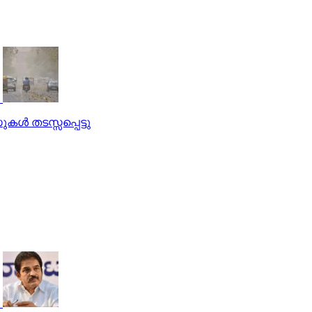
ള്‍ തടസ്സപ്പെട്ടു