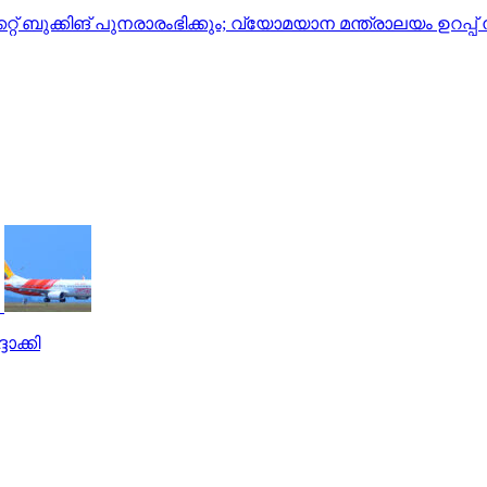
ിക്കറ്റ് ബുക്കിങ് പുനരാരംഭിക്കും; വ്യോമയാന മന്ത്രാലയം ഉറ
ാക്കി