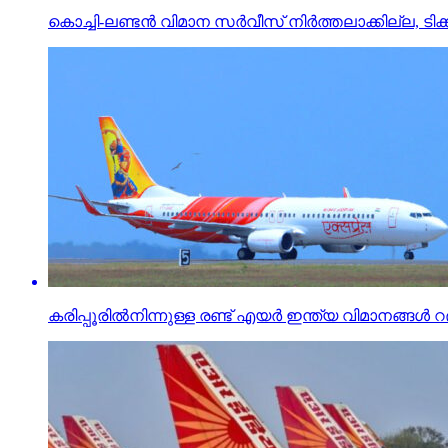
കൊച്ചി-ലണ്ടന്‍ വിമാന സര്‍വീസ് നിര്‍ത്തലാക്കില്ല, ട
കരിപ്പൂരിൽനിന്നുള്ള രണ്ട് എയർ ഇന്ത്യ വിമാനങ്ങൾ റദ്ദ