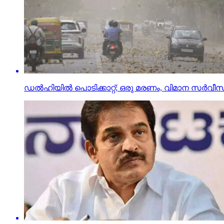
ഡല്‍ഹിയില്‍ പൊടിക്കാറ്റ്; ഒരു മരണം, വിമാന സര്‍വീസുക