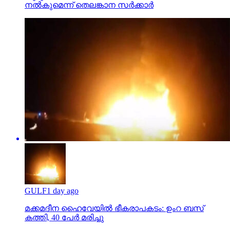
നല്‍കുമെന്ന് തെലങ്കാന സര്‍ക്കാര്‍
GULF
1 day ago
മക്കമദീന ഹൈവേയില്‍ ഭീകരാപകടം: ഉംറ ബസ്
കത്തി, 40 പേര്‍ മരിച്ചു