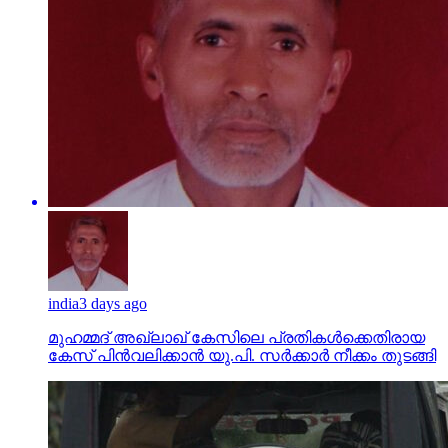
india
3 days ago
മുഹമ്മദ് അഖ്‌ലാഖ് കേസിലെ പ്രതികള്‍ക്കെതിരായ
കേസ് പിന്‍വലിക്കാന്‍ യു.പി. സര്‍ക്കാര്‍ നീക്കം തുടങ്ങി