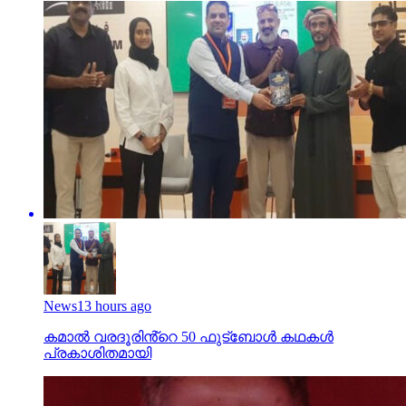
News
13 hours ago
കമാൽ വരദൂരിൻ്റെ 50 ഫുട്ബോൾ കഥകൾ
പ്രകാശിതമായി