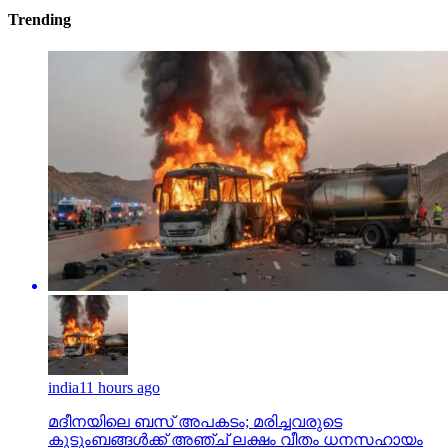
Trending
india
11 hours ago
മദീനയിലെ ബസ് അപകടം; മരിച്ചവരുടെ
കുടുംബങ്ങള്‍ക്ക് അഞ്ച് ലക്ഷം വീതം ധനസഹായം