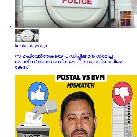
kerala
2 days ago
സഹപ്രവര്‍ത്തകയെ പീഡിപ്പിക്കാന്‍ ശ്രമിച്ച
പൊലീസ് അസോസിയേഷന്‍ നേതാവിനെതിരെ
കേസ്