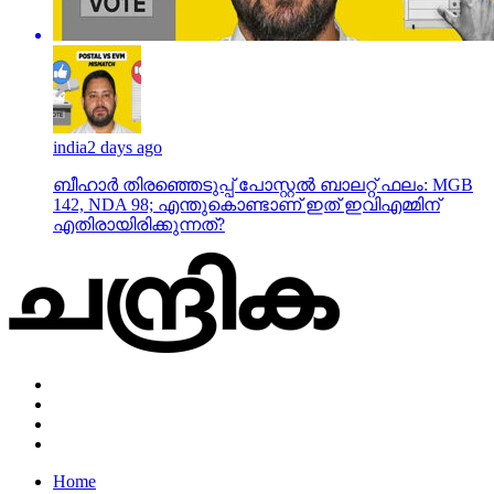
india
2 days ago
ബീഹാർ തിരഞ്ഞെടുപ്പ് പോസ്റ്റൽ ബാലറ്റ് ഫലം: MGB
142, NDA 98; എന്തുകൊണ്ടാണ് ഇത് ഇവിഎമ്മിന്
എതിരായിരിക്കുന്നത്?
Home