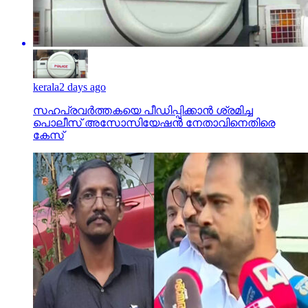
kerala
2 days ago
സഹപ്രവര്‍ത്തകയെ പീഡിപ്പിക്കാന്‍ ശ്രമിച്ച
പൊലീസ് അസോസിയേഷന്‍ നേതാവിനെതിരെ
കേസ്