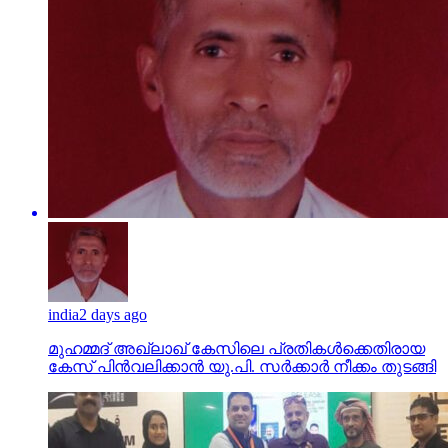
india
2 days ago
മുഹമ്മദ് അഖ്‌ലാഖ് കേസിലെ പ്രതികള്‍ക്കെതിരായ
കേസ് പിന്‍വലിക്കാന്‍ യു.പി. സര്‍ക്കാര്‍ നീക്കം തുടങ്ങി