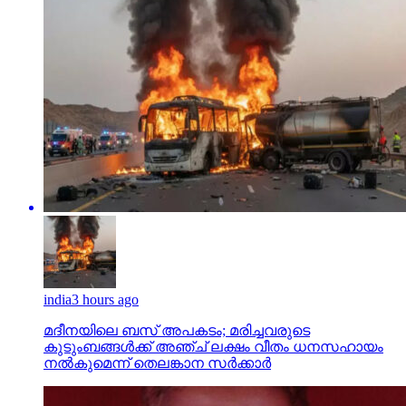
india
3 hours ago
മദീനയിലെ ബസ് അപകടം; മരിച്ചവരുടെ
കുടുംബങ്ങള്‍ക്ക് അഞ്ച് ലക്ഷം വീതം ധനസഹായം
നല്‍കുമെന്ന് തെലങ്കാന സര്‍ക്കാര്‍