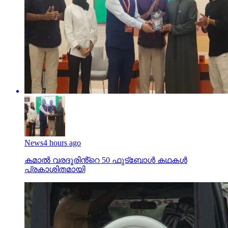
News
4 hours ago
കമാൽ വരദൂരിൻ്റെ 50 ഫുട്ബോൾ കഥകൾ
പ്രകാശിതമായി