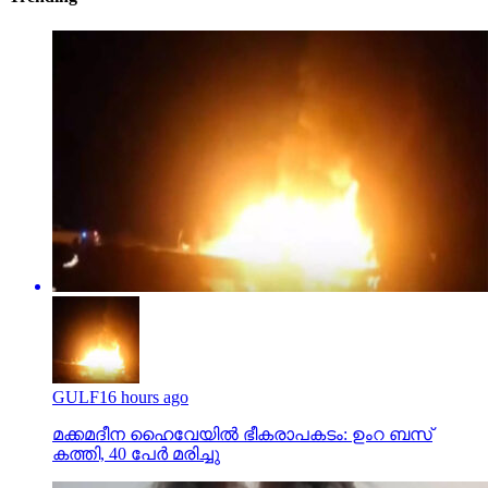
GULF
16 hours ago
മക്കമദീന ഹൈവേയില്‍ ഭീകരാപകടം: ഉംറ ബസ്
കത്തി, 40 പേര്‍ മരിച്ചു