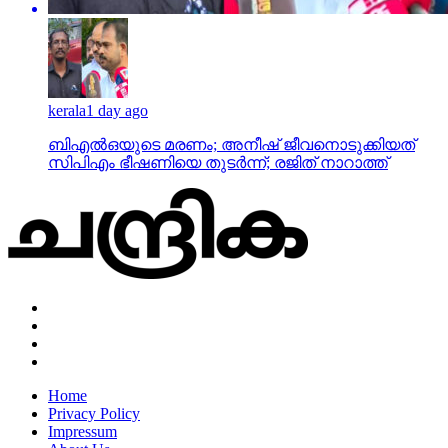
kerala
1 day ago
ബിഎല്‍ഒയുടെ മരണം; അനീഷ് ജീവനൊടുക്കിയത്
സിപിഎം ഭീഷണിയെ തുടര്‍ന്ന്; രജിത് നാറാത്ത്
Home
Privacy Policy
Impressum